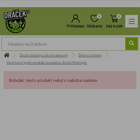
0
0
Přihlášení
Oblíbené
Váš košík
Školní batohy a školní aktovky
Školní potřeby
Sportovní pytel na záda coocazoo, Arctic Midnight
Bohužel, tento produkt nebyl v nabídce nalezen.