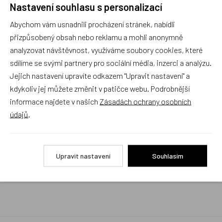
Nastavení souhlasu s personalizací
Rychlé vyřízení reklamace i na dálku
Abychom vám usnadnili procházení stránek, nabídli
Pokud to povaha vady umožňuje (zjevná
neopravitelnost výrobku), reklamaci vyřídíme i na
přizpůsobený obsah nebo reklamu a mohli anonymně
základě pouhého zaslání fotografií na náš email a
analyzovat návštěvnost, využíváme soubory cookies, které
vyměníme zboží kus za kus. Vždy se snažíme šetřit
sdílíme se svými partnery pro sociální média, inzerci a analýzu.
Váš čas a peníze. Můžeme si to dovolit, protože
naše kvalitní zboží zákazníci téměř nereklamují.
Jejich nastavení upravíte odkazem "Upravit nastavení" a
kdykoliv jej můžete změnit v patičce webu. Podrobnější
Milujeme české výrobky
informace najdete v našich
Zásadách ochrany osobních
a proto budou vždy v našem sortimentu zaujímat
údajů
.
přednostní místo
Rychlé doručení
Upravit nastavení
Souhlasím
Objednávky obsahující jen skladové položky
expedujeme i v den objednávky, ostatní dle dodací
lhůty uvedené na eshopu