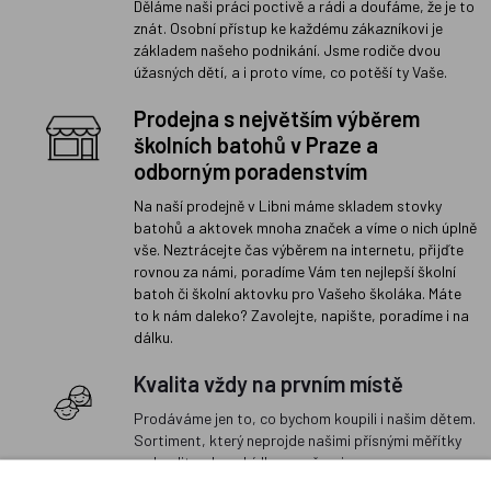
Děláme naši práci poctivě a rádi a doufáme, že je to
znát. Osobní přístup ke každému zákazníkovi je
základem našeho podnikání. Jsme rodiče dvou
úžasných dětí, a i proto víme, co potěší ty Vaše.
Prodejna s největším výběrem
školních batohů v Praze a
odborným poradenstvím
Na naší prodejně v Libni máme skladem stovky
batohů a aktovek mnoha značek a víme o nich úplně
vše. Neztrácejte čas výběrem na internetu, přijďte
rovnou za námi, poradíme Vám ten nejlepší školní
batoh či školní aktovku pro Vašeho školáka. Máte
to k nám daleko? Zavolejte, napište, poradíme i na
dálku.
Kvalita vždy na prvním místě
Prodáváme jen to, co bychom koupili i našim dětem.
Sortiment, který neprojde našimi přísnými měřítky
na kvalitu, do nabídky nezařazujeme.