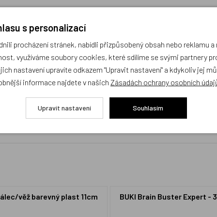
lasu s personalizací
ili procházení stránek, nabídli přizpůsobený obsah nebo reklamu 
ost, využíváme soubory cookies, které sdílíme se svými partnery pro
ejich nastavení upravíte odkazem "Upravit nastavení" a kdykoliv jej m
obnější informace najdete v našich
Zásadách ochrany osobních údaj
cení,
buďte první, kdo produkt ohodnotí!
Upravit nastavení
Souhlasím
álec/věž barevný plast 11cm
BUKI Brain Buster Expert - 