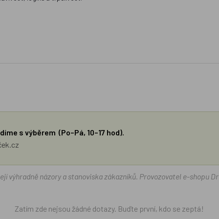
díme s výběrem (Po–Pá, 10–17 hod).
ček.cz
žejí výhradně názory a stanoviska zákazníků. Provozovatel e-shopu D
Zatím zde nejsou žádné dotazy. Buďte první, kdo se zeptá!