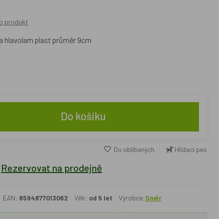
o produkt
a hlavolam plast průměr 9cm
Do košíku
Do oblíbených
Hlídací pes
Rezervovat na prodejně
EAN:
8594877013062
Věk:
od 5 let
Výrobce:
Směr