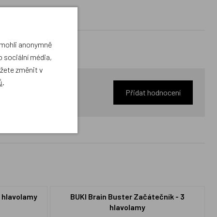
a mohli anonymně
 sociální média,
ůžete změnit v
ů
.
Přidat hodnocení
3 hlavolamy
BUKI Brain Buster Začátečník - 3
hlavolamy