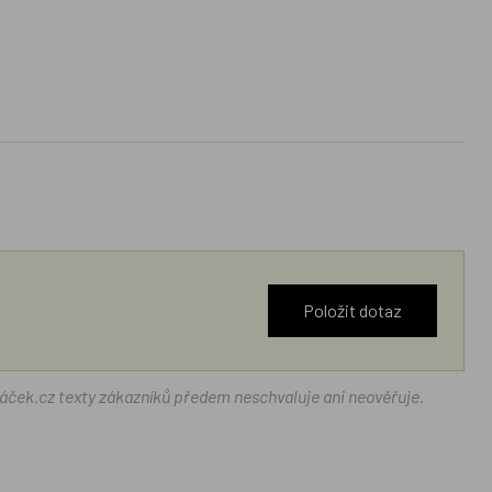
Položit dotaz
ráček.cz texty zákazníků předem neschvaluje ani neověřuje.