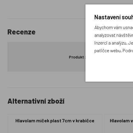
Nastavení souh
Abychom vám usnadn
Recenze
analyzovat návštěvn
inzerci a analýzu. J
patičce webu. Podr
Produkt zatím nemá žádné hodno
Alternativní zboží
Hlavolam míček plast 7cm v krabičce
Hlavolam v