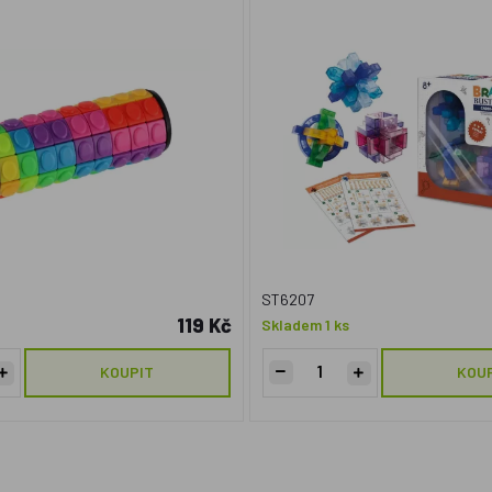
ST6207
119 Kč
Skladem 1 ks
KOUPIT
KOU