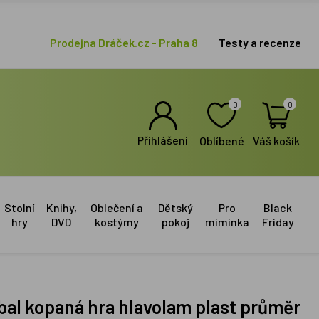
Prodejna Dráček.cz - Praha 8
Testy a recenze
0
0
Přihlášení
Oblíbené
Váš košík
Stolní
Knihy,
Oblečení a
Dětský
Pro
Black
hry
DVD
kostýmy
pokoj
miminka
Friday