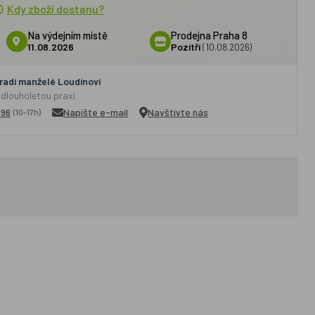
Kdy zboží dostanu?
Na výdejním místě
Prodejna Praha 8
11.08.2026
Pozítří
(10.08.2026)
adí manželé Loudínovi
 dlouholetou praxí
296
Napište e-mail
Navštivte nás
(10-17h)