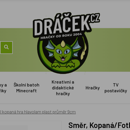
Kreativní a
ky a
Školní batoh
TV
didaktické
Hračky
říky
Minecraft
postavičky
hračky
 kopaná hra hlavolam plast průměr 9cm
Směr, Kopaná/Fotbal kopaná hra hlavolam plast průměr