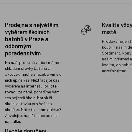
Prodejna s největším
Kvalita vžd
výběrem školních
místě
batohů v Praze a
Prodáváme jen t
odborným
koupili i našim d
poradenstvím
Sortiment, který
našimi přísnými 
Na naší prodejně v Libni máme
kvalitu, do nabíd
skladem stovky batohů a
nezařazujeme.
aktovek mnoha značek a víme o
nich úplně vše. Neztrácejte čas
výběrem na internetu, přijďte
rovnou za námi, poradíme Vám
ten nejlepší školní batoh či
školní aktovku pro Vašeho
školáka. Máte to k nám daleko?
Zavolejte, napište, poradíme i
na dálku.
Rychlé doručení