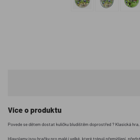
Více o produktu
Povede se dětem dostat kuličku bludištěm doprostřed ? Klasická hra,
Hlavolamy jsou hračky pro malé i velké, které trénují přemýšlení, předst