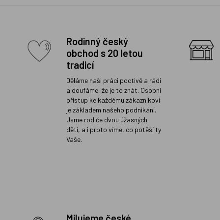
Rodinný český
obchod s 20 letou
tradicí
Děláme naši práci poctivě a rádi
a doufáme, že je to znát. Osobní
přístup ke každému zákazníkovi
je základem našeho podnikání.
Jsme rodiče dvou úžasných
dětí, a i proto víme, co potěší ty
Vaše.
Milujeme české