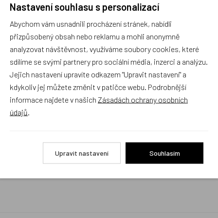
Nastavení souhlasu s personalizací
Rychlé vyřízení reklamace i na dálku
Abychom vám usnadnili procházení stránek, nabídli
Pokud to povaha vady umožňuje (zjevná
neopravitelnost výrobku), reklamaci vyřídíme i na
přizpůsobený obsah nebo reklamu a mohli anonymně
základě pouhého zaslání fotografií na náš email a
analyzovat návštěvnost, využíváme soubory cookies, které
vyměníme zboží kus za kus. Vždy se snažíme šetřit
sdílíme se svými partnery pro sociální média, inzerci a analýzu.
Váš čas a peníze. Můžeme si to dovolit, protože
naše kvalitní zboží zákazníci téměř nereklamují.
Jejich nastavení upravíte odkazem "Upravit nastavení" a
kdykoliv jej můžete změnit v patičce webu. Podrobnější
Milujeme české výrobky
informace najdete v našich
Zásadách ochrany osobních
a proto budou vždy v našem sortimentu zaujímat
údajů
.
přednostní místo
Rychlé doručení
Upravit nastavení
Souhlasím
Objednávky obsahující jen skladové položky
expedujeme i v den objednávky, ostatní dle dodací
lhůty uvedené na eshopu