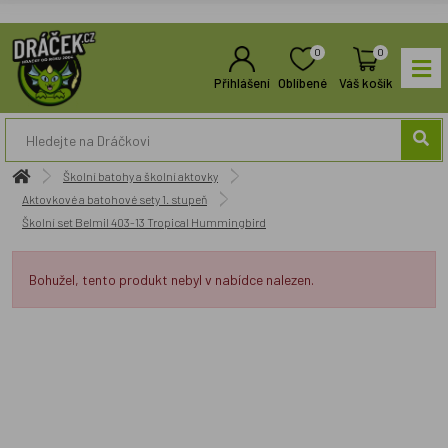
0
0
Přihlášení
Oblíbené
Váš košík
Školní batohy a školní aktovky
Aktovkové a batohové sety 1. stupeň
Školní set Belmil 403-13 Tropical Hummingbird
Bohužel, tento produkt nebyl v nabídce nalezen.