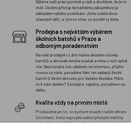
Děláme naši práci poctivě a rádi a doufáme, že je to
znát. Osobní přístup ke každému zákazníkovi je
základem našeho podnikání. Jsme rodiče dvou
úžasných dětí, a i proto víme, co potěší ty Vaše.
Prodejna s největším výběrem
školních batohů v Praze a
odborným poradenstvím
Na naší prodejně v Libni máme skladem stovky
batohů a aktovek mnoha značek a víme o nich úplně
vše. Neztrácejte čas výběrem na internetu, přijďte
rovnou za námi, poradíme Vám ten nejlepší školní
batoh či školní aktovku pro Vašeho školáka. Máte
to k nám daleko? Zavolejte, napište, poradíme i na
dálku.
Kvalita vždy na prvním místě
Prodáváme jen to, co bychom koupili i našim dětem.
Sortiment, který neprojde našimi přísnými měřítky
na kvalitu, do nabídky nezařazujeme.