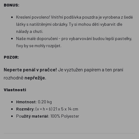
BONUS:
Kreslení povoleno! Vnitřní podšívka pouzdra je vyrobena z šedé
látky s natištěnými obrázky. Ty si mohou děti vybarvit dle
nálady a chuti.
Naše malé doporučení - pro vybarvování budou lepší pastelky,
fixy by se mohly rozpíjet.
POZOR:
Neperte penál v pračce!
Je vyztužen papírem a ten praní
rozhodně
nepřežije
.
Vlastnosti
Hmotnost:
0.20 kg
Rozměry:
(v × h × š) 21 x 5 x 14 cm
Po
užitý materiál:
100% Polyester