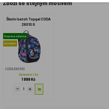
Zboží se stejným motivem
Školní batoh Topgal CODA
26010 G
Doprava zdarma
NOVINKA
CODA26010G
Skladem 1 ks
1 999 Kč