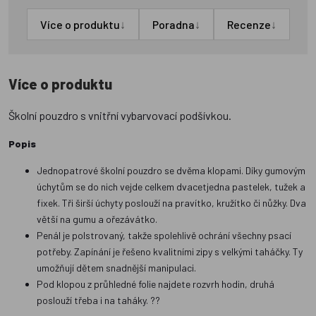
↓
↓
↓
Více o produktu
Poradna
Recenze
Více o produktu
Školní pouzdro s vnitřní vybarvovací podšívkou.
Popis
Jednopatrové školní pouzdro se dvěma klopami. Díky gumovým
úchytům se do nich vejde celkem dvacetjedna pastelek, tužek a
fixek. Tři širší úchyty poslouží na pravítko, kružítko či nůžky. Dva
větší na gumu a ořezávátko.
Penál je polstrovaný, takže spolehlivě ochrání všechny psací
potřeby. Zapínání je řešeno kvalitními zipy s velkými taháčky. Ty
umožňují dětem snadnější manipulaci.
Pod klopou z průhledné folie najdete rozvrh hodin, druhá
poslouží třeba i na taháky. ??