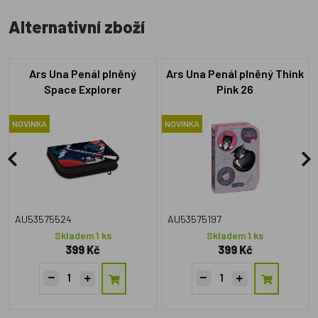
Alternativní zboží
Ars Una Penál plněný
Ars Una Penál plněný Think
Space Explorer
Pink 26
NOVINKA
NOVINKA
AU53575524
AU53575197
Skladem 1 ks
Skladem 1 ks
399 Kč
399 Kč