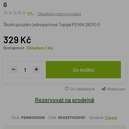
G
0%
Ohodnotit tento produkt
Školní pouzdro jednopatrové Topgal PENN 26010 G
329 Kč
Skladem 1 ks
Dostupnost:
Do košíku
Do oblíbených
Hlídací pes
Rezervovat na prodejně
Kód:
PENN26010G
EAN:
8592571028191
Výrobce:
Topgal