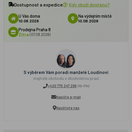
Dostupnost a expedice
Kdy zboží dostanu?
U Vás doma
Na výdejním místě
10.08.2026
10.08.2026
Prodejna Praha 8
Zítra
(07.08.2026)
S výběrem Vám poradí manželé Loudínovi
majitelé obchodu s dlouholetou praxí
+420 775 247 296
(10-17h)
Napište e-mail
Navštivte nás