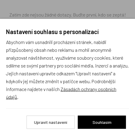
Zatím zde nejsou žádné dotazy. Buďte první, kdo se zeptá!
Nastavení souhlasu s personalizací
Abychom vám usnadnili procházení stránek, nabídli
přizpůsobený obsah nebo reklamu a mohli anonymně
Recenze
analyzovat návštěvnost, využíváme soubory cookies, které
sdílíme se svými partnery pro sociální média, inzerci a analýzu.
Jejich nastavení upravíte odkazem "Upravit nastavení" a
Produkt zatím nemá žádné hodnocení,
buďte první, kdo
produkt ohodnotí!
kdykoliv jej můžete změnit v patičce webu. Podrobnější
informace najdete v našich
Zásadách ochrany osobních
Přidat hodnocení
údajů
.
Upravit nastavení
Souhlasím