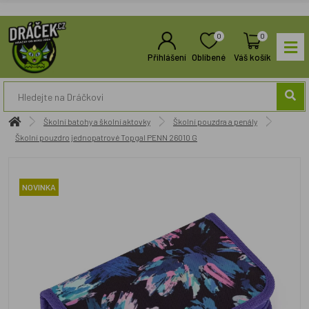
0
0
Přihlášení
Oblíbené
Váš košík
Školní batohy a školní aktovky
Školní pouzdra a penály
Školní pouzdro jednopatrové Topgal PENN 26010 G
NOVINKA