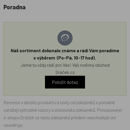
Poradna
Náš sortiment dokonale známe a rádi Vám poradíme
s výběrem (Po–Pá, 10–17 hod).
Jsme tu vždy rádi pro Vás! Váš rodinný obchod
Dráček.cz
Položit dotaz
Recenze v detailu produktu a texty od zákazníků v poradně
odrážejí výhradně názory a stanoviska zákazníků. Provozovatel
e-shopu Dráček.cz texty zákazníků předem neschvaluje ani
neověřuje.