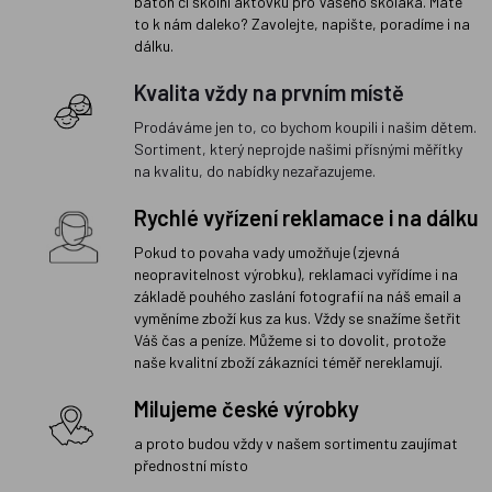
batoh či školní aktovku pro Vašeho školáka. Máte
to k nám daleko? Zavolejte, napište, poradíme i na
dálku.
Kvalita vždy na prvním místě
Prodáváme jen to, co bychom koupili i našim dětem.
Sortiment, který neprojde našimi přísnými měřítky
na kvalitu, do nabídky nezařazujeme.
Rychlé vyřízení reklamace i na dálku
Pokud to povaha vady umožňuje (zjevná
neopravitelnost výrobku), reklamaci vyřídíme i na
základě pouhého zaslání fotografií na náš email a
vyměníme zboží kus za kus. Vždy se snažíme šetřit
Váš čas a peníze. Můžeme si to dovolit, protože
naše kvalitní zboží zákazníci téměř nereklamují.
Milujeme české výrobky
a proto budou vždy v našem sortimentu zaujímat
přednostní místo