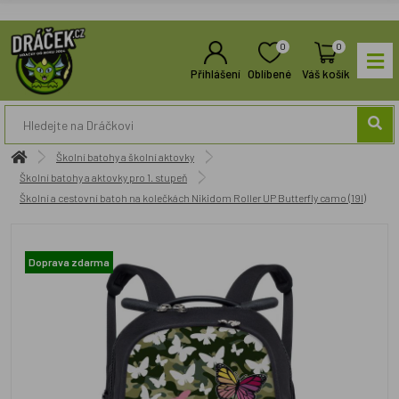
0
0
Přihlášení
Oblíbené
Váš košík
Školní batohy a školní aktovky
Školní batohy a aktovky pro 1. stupeň
Školní a cestovní batoh na kolečkách Nikidom Roller UP Butterfly camo (19l)
Doprava zdarma