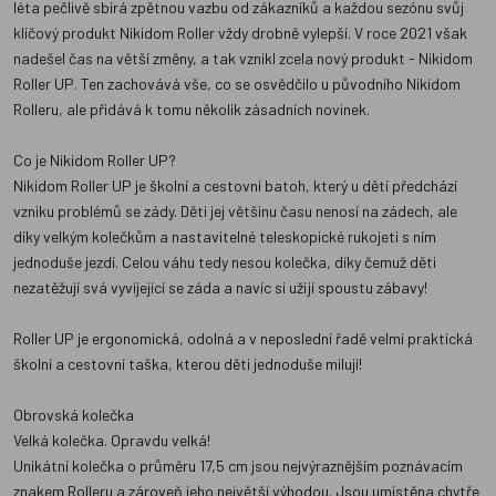
léta pečlivě sbírá zpětnou vazbu od zákazníků a každou sezónu svůj
klíčový produkt Nikidom Roller vždy drobně vylepší. V roce 2021 však
nadešel čas na větší změny, a tak vznikl zcela nový produkt - Nikidom
Roller UP. Ten zachovává vše, co se osvědčilo u původního Nikidom
Rolleru, ale přidává k tomu několik zásadních novinek.
Co je Nikidom Roller UP?
Nikidom Roller UP je školní a cestovní batoh, který u dětí předchází
vzniku problémů se zády. Děti jej většinu času nenosí na zádech, ale
díky velkým kolečkům a nastavitelné teleskopické rukojeti s ním
jednoduše jezdí. Celou váhu tedy nesou kolečka, díky čemuž děti
nezatěžují svá vyvíjející se záda a navíc si užijí spoustu zábavy!
Roller UP je ergonomická, odolná a v neposlední řadě velmi praktická
školní a cestovní taška, kterou děti jednoduše milují!
Obrovská kolečka
Velká kolečka. Opravdu velká!
Unikátní kolečka o průměru 17,5 cm jsou nejvýraznějším poznávacím
znakem Rolleru a zároveň jeho největší výhodou. Jsou umístěna chytře