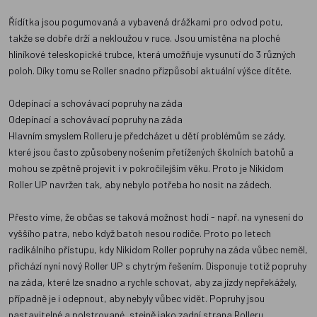
Řídítka jsou pogumovaná a vybavená drážkami pro odvod potu,
takže se dobře drží a nekloužou v ruce. Jsou umístěna na ploché
hliníkové teleskopické trubce, která umožňuje vysunutí do 3 různých
poloh. Díky tomu se Roller snadno přizpůsobí aktuální výšce dítěte.
Odepínací a schovávací popruhy na záda
Odepínací a schovávací popruhy na záda
Hlavním smyslem Rolleru je předcházet u dětí problémům se zády,
které jsou často způsobeny nošením přetížených školních batohů a
mohou se zpětně projevit i v pokročilejším věku. Proto je Nikidom
Roller UP navržen tak, aby nebylo potřeba ho nosit na zádech.
Přesto víme, že občas se taková možnost hodí - např. na vynesení do
vyššího patra, nebo když batoh nesou rodiče. Proto po letech
radikálního přístupu, kdy Nikidom Roller popruhy na záda vůbec neměl,
přichází nyní nový Roller UP s chytrým řešením. Disponuje totiž popruhy
na záda, které lze snadno a rychle schovat, aby za jízdy nepřekážely,
případně je i odepnout, aby nebyly vůbec vidět. Popruhy jsou
nastavitelné a polstrované, stejně jako zadní strana Rolleru.