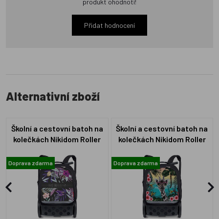
produkt ohodnotí!
Přidat hodnocení
Alternativní zboží
Školní a cestovní batoh na
Školní a cestovní batoh na
kolečkách Nikidom Roller
kolečkách Nikidom Roller
UP Tropic černá (19l)
UP Safari XL (27l) černá
Doprava zdarma
Doprava zdarma