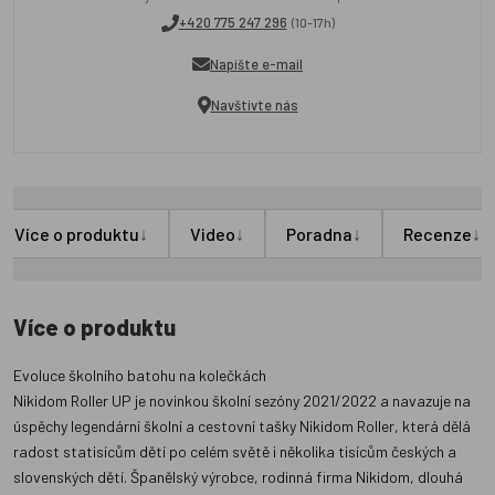
+420 775 247 296
(10-17h)
Napište e-mail
Navštivte nás
↓
↓
↓
↓
Více o produktu
Video
Poradna
Recenze
Více o produktu
Evoluce školního batohu na kolečkách
Nikidom Roller UP je novinkou školní sezóny 2021/2022 a navazuje na
úspěchy legendární školní a cestovní tašky Nikidom Roller, která dělá
radost statisícům dětí po celém světě i několika tisícům českých a
slovenských dětí. Španělský výrobce, rodinná firma Nikidom, dlouhá