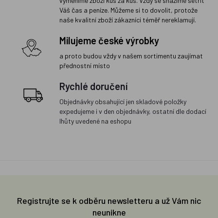
vyměníme zboží kus za kus. Vždy se snažíme šetřit
Váš čas a peníze. Můžeme si to dovolit, protože
naše kvalitní zboží zákazníci téměř nereklamují.
Milujeme české výrobky
a proto budou vždy v našem sortimentu zaujímat
přednostní místo
Rychlé doručení
Objednávky obsahující jen skladové položky
expedujeme i v den objednávky, ostatní dle dodací
lhůty uvedené na eshopu
Registrujte se k odběru newsletteru a už Vám nic
neunikne