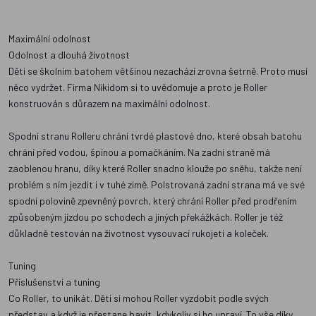
Maximální odolnost
Odolnost a dlouhá životnost
Děti se školním batohem většinou nezachází zrovna šetrně. Proto musí
něco vydržet. Firma Nikidom si to uvědomuje a proto je Roller
konstruován s důrazem na maximální odolnost.
Spodní stranu Rolleru chrání tvrdé plastové dno, které obsah batohu
chrání před vodou, špínou a pomačkáním. Na zadní straně má
zaoblenou hranu, díky které Roller snadno klouže po sněhu, takže není
problém s ním jezdit i v tuhé zimě. Polstrovaná zadní strana má ve své
spodní polovině zpevněný povrch, který chrání Roller před prodřením
způsobeným jízdou po schodech a jiných překážkách. Roller je též
důkladně testován na životnost vysouvací rukojeti a koleček.
Tuning
Příslušenství a tuning
Co Roller, to unikát. Děti si mohou Roller vyzdobit podle svých
představ a když je přestane bavit, kdykoliv si ho upraví. To vše díky