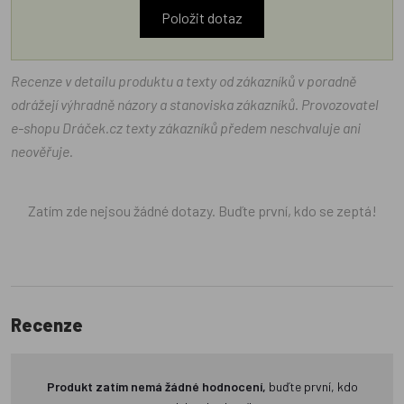
Položit dotaz
Recenze v detailu produktu a texty od zákazníků v poradně
odrážejí výhradně názory a stanoviska zákazníků. Provozovatel
e-shopu Dráček.cz texty zákazníků předem neschvaluje ani
neověřuje.
Zatím zde nejsou žádné dotazy. Buďte první, kdo se zeptá!
Recenze
Produkt zatím nemá žádné hodnocení,
buďte první, kdo