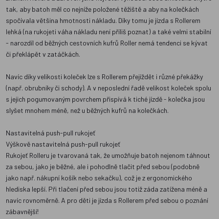
tak, aby batoh měl co nejníže položené těžiště a aby na kolečkách
spočívala většina hmotnosti nákladu. Díky tomu je jízda s Rollerem
lehká (na rukojeti váha nákladu není příliš poznat) a také velmi stabilní
- narozdíl od běžných cestovních kufrů Roller nemá tendenci se kývat
či překlápět v zatáčkách.
Navíc díky velikosti koleček lze s Rollerem přejíždět i různé překážky
(např. obrubníky či schody). A v neposlední řadě velikost koleček spolu
s jejich pogumovaným povrchem přispívá k tiché jízdě - kolečka jsou
slyšet mnohem méně, než u běžných kufrů na kolečkách.
Nastavitelná push-pull rukojeť
Výškově nastavitelná push-pull rukojeť
Rukojeť Rolleru je tvarovaná tak, že umožňuje batoh nejenom táhnout
za sebou, jako je běžné, ale i pohodlně tlačit před sebou (podobně
jako např. nákupní košík nebo sekačku), což je z ergonomického
hlediska lepší. Při tlačení před sebou jsou totiž záda zatížena méně a
navíc rovnoměrně. A pro děti je jízda s Rollerem před sebou o poznání
zábavnější!