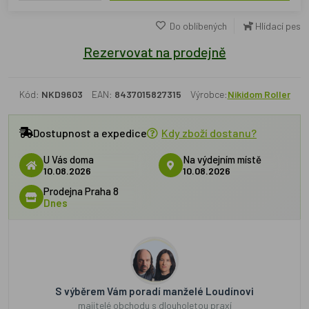
Do oblíbených
Hlídací pes
Rezervovat na prodejně
Kód:
NKD9603
EAN:
8437015827315
Výrobce:
Nikidom Roller
Dostupnost a expedice
Kdy zboží dostanu?
U Vás doma
Na výdejním místě
10.08.2026
10.08.2026
Prodejna Praha 8
Dnes
S výběrem Vám poradí manželé Loudínovi
majitelé obchodu s dlouholetou praxí