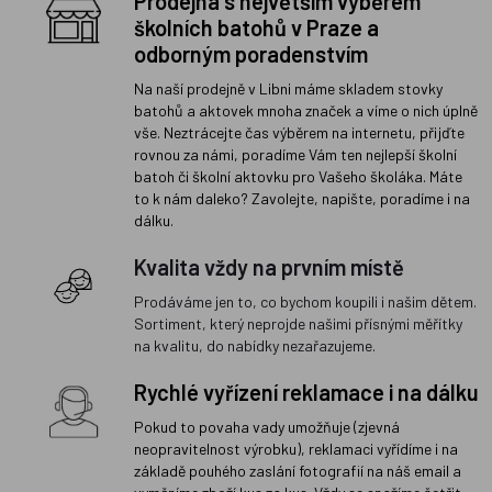
Prodejna s největším výběrem
školních batohů v Praze a
odborným poradenstvím
Na naší prodejně v Libni máme skladem stovky
batohů a aktovek mnoha značek a víme o nich úplně
vše. Neztrácejte čas výběrem na internetu, přijďte
rovnou za námi, poradíme Vám ten nejlepší školní
batoh či školní aktovku pro Vašeho školáka. Máte
to k nám daleko? Zavolejte, napište, poradíme i na
dálku.
Kvalita vždy na prvním místě
Prodáváme jen to, co bychom koupili i našim dětem.
Sortiment, který neprojde našimi přísnými měřítky
na kvalitu, do nabídky nezařazujeme.
Rychlé vyřízení reklamace i na dálku
Pokud to povaha vady umožňuje (zjevná
neopravitelnost výrobku), reklamaci vyřídíme i na
základě pouhého zaslání fotografií na náš email a