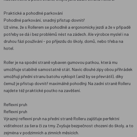
Praktické a pohodlné parkování
Pohodlné parkování, snadný přístup dovnitř
Už víme, že s Rollerem se pohodlně a ergonomicky jezdí a že v případě
potřeby se dá i bez problémů nést na zádech. Ale výrobce myslel i na
druhou fázi používání - po příjezdu do školy, domů, nebo třeba na
hotel.
Roller je na spodní straně vybaven gumovou patkou, která mu
umožňuje stabilně samostatně stát. Navíc dlouhé zipy obou přihrádek
umožňují přední stranu batohu vyklopit (aniž by se převrátil), díky
čemuž je přístup dovnitř maximálně pohodlný. Na zadní straně Rolleru
najdete též praktické poutko na zavěšení.
Reflexní pruh
Reflexní pruh
Výrazný reflexní pruh na přední straně Rolleru zajišťuje perfektní
viditelnost za šera či za tmy. Zvyšuje bezpečnost chození do školy, a to
zejména v podzimních a zimních měsících.