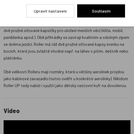
Nikidom Roller UP XL pojme 27 litrů a většinou vyhovuje dětem od 9 do
12 let (3. - 6. třída ZŠ), případně i starším.
Upravit nastavení
Souhlasím
Prostor Rolleru je členěn na dvě přihrádky - jednu velkou (hlavní) a
jednu malou (na přední straně). V obou těchto přihrádkách jsou vždy
dvě pružné síťované kapsičky pro uložení menších věcí (klíče, mobil,
peněženka apod.). Obě přihrádky se zavírají kvalitním a odolným zipem
se dvěma jezdci. Roller má též dvě pružné síťované kapsy zvenku na
bocích, které jsou zvláště vhodné např. na láhev s pitím, deštník nebo
pláštěnku.
Obě velikosti Rolleru mají rozměry, které u většiny aerolinek projdou
jako kabinové zavazadlo (nutno ověřit u konkrétní aerolinky). Nikidom
Roller UP tedy nabízí i využití jako dětský cestovní kufr na dovolenou.
Video