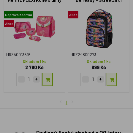
set
Doprava zdarma
Akce
Akce
HRZ50013616
HRZ24800273
Skladem 1 ks
Skladem 1 ks
2 790 Kč
899 Kč
1
Rodinný český obchod s 20 letou