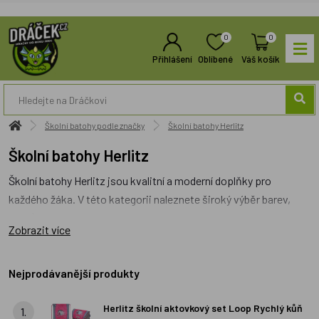
0
0
Přihlášení
Oblíbené
Váš košík
Školní batohy podle značky
Školní batohy Herlitz
Školní batohy Herlitz
Školní batohy Herlitz jsou kvalitní a moderní doplňky pro
každého žáka. V této kategorii naleznete široký výběr barev,
vzorů a velikostí, které splní potřeby každého školáka. Batohy
Zobrazit více
Herlitz jsou vyrobeny z odolných materiálů a disponují
dostatečným prostorem pro ukládání učebnic, sešitů, psacích
potřeb a dalších školních potřeb. Díky svému ergonomickému
Nejprodávanější produkty
designu poskytují pohodlné nošení a jsou vhodné jak pro
Herlitz školní aktovkový set Loop Rychlý kůň
přepravu věcí do školy, tak i pro výlety a sportovní aktivity.
1.