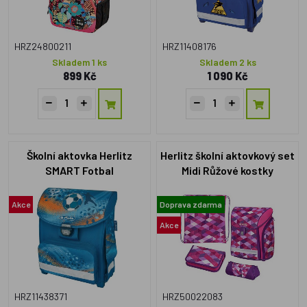
HRZ24800211
HRZ11408176
Skladem 1 ks
Skladem 2 ks
899 Kč
1 090 Kč
Školní aktovka Herlitz
Herlitz školní aktovkový set
SMART Fotbal
Midi Růžové kostky
Akce
Doprava zdarma
Akce
HRZ11438371
HRZ50022083