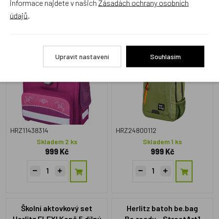
informace najdete v našich
Zásadách ochrany osobních
údajů
.
Školní aktovka Herlitz
Herlitz batoh teen.be.bag
SMART Princezna
Be.urban Chive Green
Upravit nastavení
Souhlasím
Akce
HRZ11438314
HRZ24800112
Skladem 2 ks
Skladem 1 ks
999 Kč
999 Kč
Školní aktovkový set
Herlitz batoh be.bag
Herlitz FLEXI Koně 5 dílný
Be.ready – StreetArt1