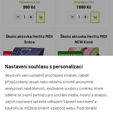
Skladem 2 ks
Skladem 1 ks
990 Kč
1 690 Kč
Školní aktovka Herlitz MIDI
Školní aktovka Herlitz MIDI
Srdce
NEW Koně
Akce
Doprava zdarma
Akce
Nastavení souhlasu s personalizací
Abychom vám usnadnili procházení stránek, nabídli
přizpůsobený obsah nebo reklamu a mohli anonymně
analyzovat návštěvnost, využíváme soubory cookies, které
HRZ11438132
HRZ50007745
Skladem 2 ks
Skladem 1 ks
sdílíme se svými partnery pro sociální média, inzerci a analýzu.
999 Kč
1 690 Kč
Jejich nastavení upravíte odkazem "Upravit nastavení" a
kdykoliv jej můžete změnit v patičce webu. Podrobnější