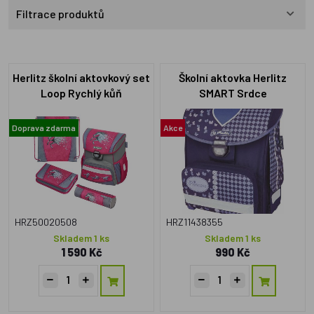
Filtrace produktů
Herlitz školní aktovkový set
Školní aktovka Herlitz
Loop Rychlý kůň
SMART Srdce
Doprava zdarma
Akce
HRZ50020508
HRZ11438355
Skladem 1 ks
Skladem 1 ks
1 590 Kč
990 Kč