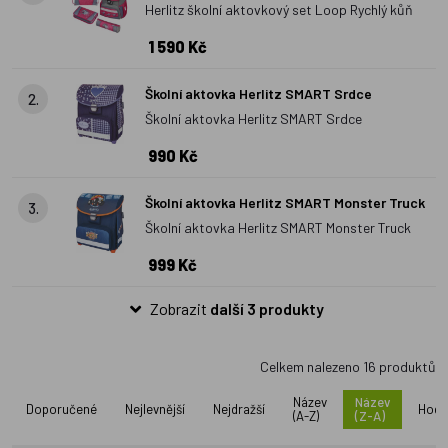
Herlitz školní aktovkový set Loop Rychlý kůň
Vyberte si svůj oblíbený školní batoh Herlitz a buďte připraveni
na každodenní školní výzvy!
1 590 Kč
Školní aktovka Herlitz SMART Srdce
2.
Školní aktovka Herlitz SMART Srdce
990 Kč
Školní aktovka Herlitz SMART Monster Truck
3.
Školní aktovka Herlitz SMART Monster Truck
999 Kč
Zobrazit
další 3 produkty
Celkem nalezeno
16
produktů
Název
Název
Doporučené
Nejlevnější
Nejdražší
Hodn
(A-Z)
(Z-A)