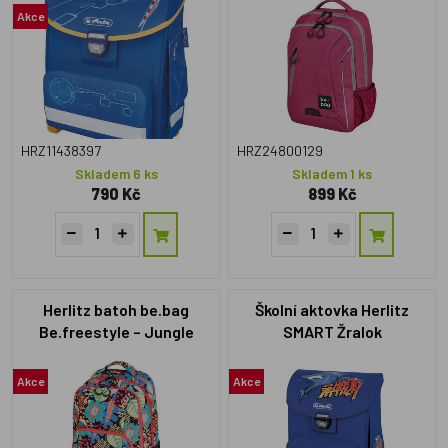
Akce
HRZ11438397
HRZ24800129
Skladem 6 ks
Skladem 1 ks
790 Kč
899 Kč
Herlitz batoh be.bag
Školní aktovka Herlitz
Be.freestyle – Jungle
SMART Žralok
Akce
Akce