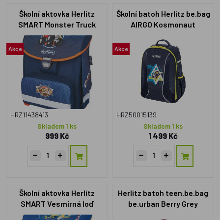
Školní aktovka Herlitz
Školní batoh Herlitz be.bag
SMART Monster Truck
AIRGO Kosmonaut
Akce
Akce
HRZ11438413
HRZ50015139
Skladem 1 ks
Skladem 1 ks
999 Kč
1 499 Kč
Školní aktovka Herlitz
Herlitz batoh teen.be.bag
SMART Vesmírná loď
be.urban Berry Grey