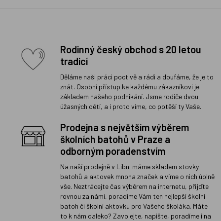
Rodinný český obchod s 20 letou
tradicí
Děláme naši práci poctivě a rádi a doufáme, že je to
znát. Osobní přístup ke každému zákazníkovi je
základem našeho podnikání. Jsme rodiče dvou
úžasných dětí, a i proto víme, co potěší ty Vaše.
Prodejna s největším výběrem
školních batohů v Praze a
odborným poradenstvím
Na naší prodejně v Libni máme skladem stovky
batohů a aktovek mnoha značek a víme o nich úplně
vše. Neztrácejte čas výběrem na internetu, přijďte
rovnou za námi, poradíme Vám ten nejlepší školní
batoh či školní aktovku pro Vašeho školáka. Máte
to k nám daleko? Zavolejte, napište, poradíme i na