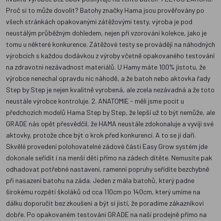
Proč si to může dovolit? Batohy značky Hama jsou prověřovány po
všech stránkách opakovanými zátěžovými testy, výroba je pod
neustálým průběžným dohledem, nejen při vzorování kolekce, jako je
tomu u některé konkurence. Zátěžové testy se provádějí na náhodných
výrobcích s každou dodávkou z výroby včetně opakovaného testování
na zdravotní nezávadnost materiálů. U Hamy máte 100% jistotu, že
výrobce nenechal opravdu nic náhodě, a že batoh nebo aktovka řady
Step by Step je nejen kvalitně vyrobená, ale zcela nezávadná a že toto
neustále výrobce kontroluje. 2. ANATOMIE - měli jsme pocit u
předchozích modelů Hama Step by Step, že lepší už to být nemůže, ale
GRADE nás opět přesvědčil, že HAMA neustále zdokonaluje a vyvíjí své
aktovky, protože chce být o krok před konkurencí. A to se jí daří.
Skvělé provedení polohovatelné zádové části Easy Grow systém jde
dokonale seřídit i na menší děti přímo na zádech dítěte. Nemusíte pak
odhadovat potřebné nastavení, ramenní popruhy seřídíte bezchybně
při nasazení batohu na záda. Jeden z mála batohů, který padne
širokému rozpětí školáků od cca 110cm po 140cm, který umíme na
dálku doporučit bez zkoušení a být si jistí, že poradíme zákazníkovi
dobře. Po opakovaném testování GRADE na naší prodejně přímo na