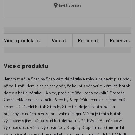
Navštivte nás
↓
↓
↓
↓
Více o produktu
Video
Poradna
Recenze
Více o produktu
Jenom značka Step by Step vám dá záruky 4 roky a ta navíc platí vždy
až od 1. září. Nemusíte se tedy bát, že koupí k Vánocům vám leží batoh
doma s běžící zárukou. A víte, proč si můžou toto dovolit? Protože
žádné reklamace na značku Step by Step řešit nemusíme, jendoduše
nejsou:-) - školní batoh Step by Step Grade je flexibilní batoh,
příjemný na nošení a ve sportovním designu V čem je tento batoh
výjimečný a jiný, než ostatní batohy na trhu? 1. KVALITA - německý
výrobce dbá u všech výrobků řady Step by Step na nadstandardní
kvalitu Výrobce bez obav poskytuje na tento batoh 4 LETOU ZÁRUKU.