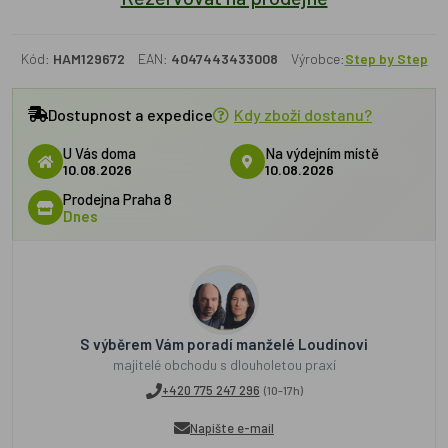
Kód:
HAM129672
EAN:
4047443433008
Výrobce:
Step by Step
Dostupnost a expedice
Kdy zboží dostanu?
U Vás doma
Na výdejním místě
10.08.2026
10.08.2026
Prodejna Praha 8
Dnes
S výběrem Vám poradí manželé Loudínovi
majitelé obchodu s dlouholetou praxí
+420 775 247 296
(10-17h)
Napište e-mail