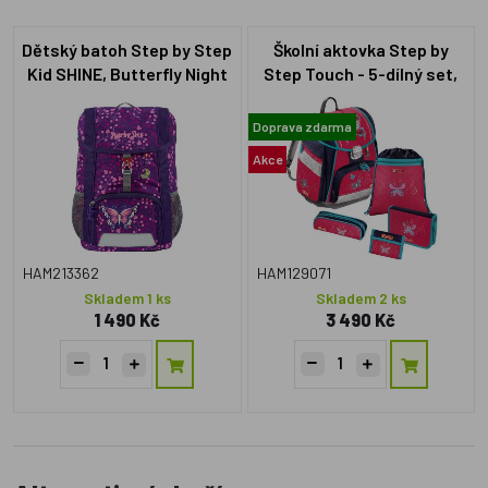
Dětský batoh Step by Step
Školní aktovka Step by
Kid SHINE, Butterfly Night
Step Touch - 5-dílný set,
Ina
Motýl, certifikát AGR
Doprava zdarma
Akce
HAM213362
HAM129071
Skladem 1 ks
Skladem 2 ks
1 490 Kč
3 490 Kč