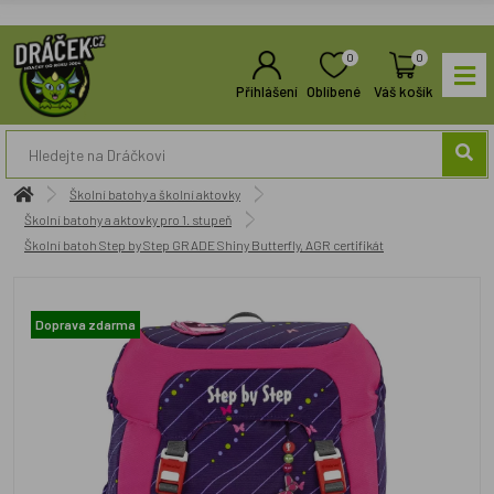
0
0
Přihlášení
Oblíbené
Váš košík
Školní batohy a školní aktovky
Školní batohy a aktovky pro 1. stupeň
Školní batoh Step by Step GRADE Shiny Butterfly, AGR certifikát
Doprava zdarma