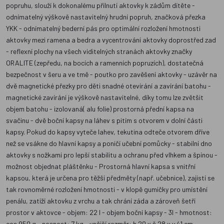
popruhu, slouží k dokonalému přilnutí aktovky k zádům dítěte -
odnímatelný výškově nastavitelný hrudní popruh, značková přezka
YKK - odnímatelný bederní pás pro optimální rozložení hmotnosti
aktovky mezi ramena a bedra a vycentrování aktovky doprostřed zad
- reflexní plochy na všech viditelných stranách aktovky značky
ORALITE (zepředu, na bocích a ramenních popruzích), dostatečná
bezpečnost v šeru a ve tmě - poutko pro zavěšení aktovky - uzávěr na
dvě magnetické přezky pro děti snadné otevírání a zavírání batohu -
magnetické zavírání je výškově nastavitelné, díky tomu lze zvětšit
objem batohu - izolovaná( alu folie) prostorná přední kapsa na
svačinu - dvě boční kapsy na láhev s pitím s otvorem v dolní části
kapsy. Pokud do kapsy vyteče lahev, tekutina odteče otvorem dříve
než se vsákne do hlavní kapsy a poničí učební pomůcky - stabilní dno
aktovky s nožkami pro lepší stabilitu a ochranu před vlhkem a špínou -
možnost objednat pláštěnku - Prostorná hlavní kapsa s vnitřní
kapsou, která je určena pro těžší předměty (např. učebnice), zajistí se
tak rovnoměrné rozložení hmotnosti - v klopě gumičky pro umístění
penálu, zatíží aktovku z vrchu a tak chrání záda a zároveň šetří
prostor v aktovce - objem: 22 l - objem boční kapsy - 3l - hmotnost:
cca 950 g - nosnost: 7 kg - vnější rozměr: h.20 x š.28 x v.41 cm