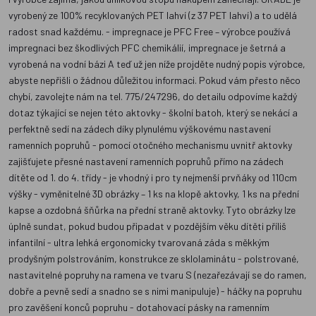
vyrobený ze 100% recyklovaných PET lahví (z 37 PET lahví) a to udělá
radost snad každému. - impregnace je PFC Free – výrobce používá
impregnaci bez škodlivých PFC chemikálií, impregnace je šetrná a
vyrobená na vodní bázi A teď už jen níže projděte nudný popis výrobce,
abyste nepřišli o žádnou důležitou informaci. Pokud vám přesto něco
chybí, zavolejte nám na tel. 775/247296, do detailu odpovíme každý
dotaz týkající se nejen této aktovky - školní batoh, který se nekácí a
perfektně sedí na zádech díky plynulému výškovému nastavení
ramenních popruhů - pomocí otočného mechanismu uvnitř aktovky
zajišťujete přesné nastavení ramenních popruhů přímo na zádech
dítěte od 1. do 4. třídy - je vhodný i pro ty nejmenší prvňáky od 110cm
výšky - vyměnitelné 3D obrázky – 1 ks na klopě aktovky, 1 ks na přední
kapse a ozdobná šňůrka na přední straně aktovky. Tyto obrázky lze
úplně sundat, pokud budou připadat v pozdějším věku dítěti příliš
infantilní - ultra lehká ergonomicky tvarovaná záda s měkkým
prodyšným polstrováním, konstrukce ze sklolaminátu - polstrované,
nastavitelné popruhy na ramena ve tvaru S (nezařezávají se do ramen,
dobře a pevně sedí a snadno se s nimi manipuluje) - háčky na popruhu
pro zavěšení konců popruhu - dotahovací pásky na ramenním