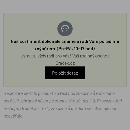
Náš sortiment dokonale známe a rádi Vám poradíme
s výběrem (Po–Pá, 10–17 hod).
Jsme tu vždy rádi pro Vás! Váš rodinný obchod
Dráček.cz
Položit dotaz
Recenze v detailu produktu a texty od zákazníků v poradně
odrážejí výhradně názory a stanoviska zákazníků. Provozovatel
e-shopu Dráček.cz texty zákazníků předem neschvaluje ani
neověřuje.