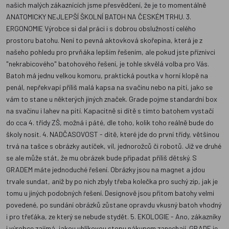
našich malých zákaznících jsme přesvědčení, že je to momentálně
ANATOMICKY NEJLEPŠÍ ŠKOLNÍ BATOH NA ČESKÉM TRHU. 3.
ERGONOMIE Výrobce si dal práci i s dobrou obslužností celého
prostoru batohu. Není to pevná aktovková skořepina, která je z
našeho pohledu pro prvňáka lepším řešením, ale pokud jste příznivci
"nekrabicového" batohového řešení, je tohle skvělá volba pro Vás.
Batoh má jednu velkou komoru, praktická poutka v horní klopě na
penál, nepřekvapí příliš malá kapsa na svačinu nebo na pití, jako se
vám to stane u některých jiných značek. Grade pojme standardní box
na svačinu i lahev na pití. Kapacitně si dítě s tímto batohem vystačí
do cca 4. třídy ZŠ, možná i páté, dle toho, kolik toho reálně bude do
školy nosit. 4. NADČASOVOST - dítě, které jde do první třídy, většinou
trvá na tašce s obrázky autíček, víl, jednorožců či robotů. Již ve druhé
se ale může stát, že mu obrázek bude připadat příliš dětský. S
GRADEM máte jednoduché řešení. Obrázky jsou na magnet a jdou
trvale sundat, aniž by po nich zbyly třeba kolečka pro suchý zip, jak je
tomu u jiných podobných řešení. Designově jsou přitom batohy velmi
povedené, po sundání obrázků zůstane opravdu vkusný batoh vhodný
i pro třeťáka, ze který se nebude stydět. 5. EKOLOGIE - Ano, zákazníky
i výrobce zajímá, jakou uhlíkovou stopu nákupem zanechají. GRADE je