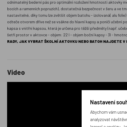
odnímatelný bederní pás pro optimální rozložení hmotnosti aktovky me
bocích a ramenních popruzích), dostatečná bezpečnost v šeru a ve tmě
nastavitelné, díky tomu lze zvětšit objem batohu - izolovaná( alu foli
odteče otvorem dříve než se vsákne do hlavní kapsy a poničí učební p
kapsa s vnitřní kapsou, která je určena pro těžší předměty (např. učeb
šetří prostor v aktovce - objem: 22 l - objem boční kapsy - 3l - hmotno
RADY, JAK VYBRAT ŠKOLNÍ AKTOVKU NEBO BATOH NAJDETE V
Video
Nastavení souh
Abychom vám usnadn
analyzovat návštěvn
inzerci a analýzu. J