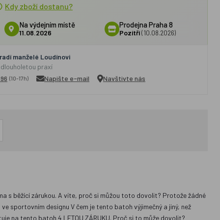
Kdy zboží dostanu?
Na výdejním místě
Prodejna Praha 8
11.08.2026
Pozítří
(10.08.2026)
adí manželé Loudínovi
 dlouholetou praxí
296
Napište e-mail
Navštivte nás
(10-17h)
a s běžící zárukou. A víte, proč si můžou toto dovolit? Protože žádné
 ve sportovním designu V čem je tento batoh výjimečný a jiný, než
tuje na tento batoh 4 LETOU ZÁRUKU. Proč si to může dovolit?