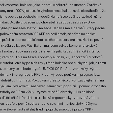
i vzorování kolekce, jako je tomu u některé konkurence. Zátěžové
amy máte 100% jistotu, že výrobce nenechal opravdu nic náhodě, a že
 jsme pocit u předchozích modelů Hama Step by Step, že lepší už to
 jí daří. Skvělé provedení polohovatelné zádové části Easy Grow
hybně při nasazení batohu na záda. Jeden z mála batohů, který padne
Po opakovaném testování GRADE na naší prodejně přímo na našich
ráci i s dobrou obslužností celého prostoru batohu. Není to pevná
le skvělá volba pro Vás. Batoh má jednu velkou komoru, praktická
tandardní box na svačinu i lahev na pití. Kapacitně si dítě s tímto
, většinou trvá na tašce s obrázky autíček, víl, jednorožců či robotů.
sundat, aniž by po nich zbyly třeba kolečka pro suchý zip, jak je tomu
 ze který se nebude stydět. 5. EKOLOGIE - Ano, zákazníky i výrobce
aždému. - impregnace je PFC Free – výrobce používá impregnaci bez
ou důležitou informaci. Pokud vám přesto něco chybí, zavolejte nám na
íky plynulému výškovému nastavení ramenních popruhů - pomocí otočného
prvňáky od 110cm výšky - vyměnitelné 3D obrázky – 1 ks na klopě
ítěti příliš infantilní - ultra lehká ergonomicky tvarovaná záda s
, dobře a pevně sedí a snadno se s nimi manipuluje) - háčky na
ný výškově nastavitelný hrudní popruh, značková přezka YKK -