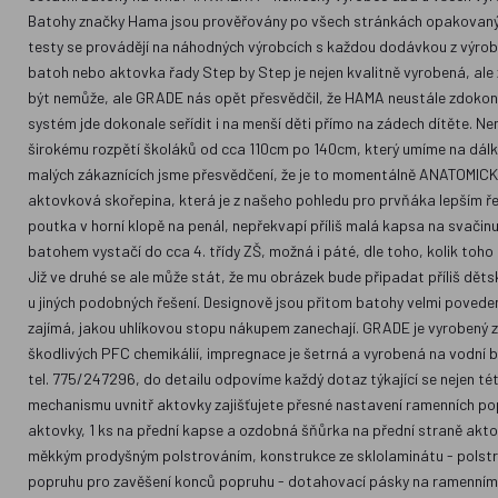
Batohy značky Hama jsou prověřovány po všech stránkách opakovanými
testy se provádějí na náhodných výrobcích s každou dodávkou z výro
batoh nebo aktovka řady Step by Step je nejen kvalitně vyrobená, ale
být nemůže, ale GRADE nás opět přesvědčil, že HAMA neustále zdokonalu
systém jde dokonale seřídit i na menší děti přímo na zádech dítěte. 
širokému rozpětí školáků od cca 110cm po 140cm, který umíme na dálk
malých zákaznících jsme přesvědčení, že je to momentálně ANATOMIC
aktovková skořepina, která je z našeho pohledu pro prvňáka lepším ře
poutka v horní klopě na penál, nepřekvapí příliš malá kapsa na svačinu
batohem vystačí do cca 4. třídy ZŠ, možná i páté, dle toho, kolik toho 
Již ve druhé se ale může stát, že mu obrázek bude připadat příliš děts
u jiných podobných řešení. Designově jsou přitom batohy velmi povede
zajímá, jakou uhlíkovou stopu nákupem zanechají. GRADE je vyrobený z
škodlivých PFC chemikálií, impregnace je šetrná a vyrobená na vodní b
tel. 775/247296, do detailu odpovíme každý dotaz týkající se nejen t
mechanismu uvnitř aktovky zajišťujete přesné nastavení ramenních popru
aktovky, 1 ks na přední kapse a ozdobná šňůrka na přední straně aktov
měkkým prodyšným polstrováním, konstrukce ze sklolaminátu - polstro
popruhu pro zavěšení konců popruhu - dotahovací pásky na ramenním p