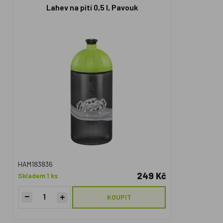
Lahev na pití 0,5 l, Pavouk
HAM183836
249 Kč
Skladem 1 ks
KOUPIT