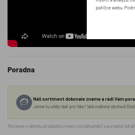
patičce webu. Podr
Poradna
Náš sortiment dokonale známe a rádi Vám pora
Jsme tu vždy rádi pro Vás! Váš rodinný obchod Drá
Recenze v detailu produktu a texty od zákazníků v poradně odrá