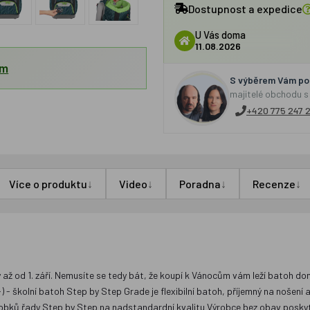
Dostupnost a expedice
U Vás doma
11.08.2026
em
S výběrem Vám por
majitelé obchodu s
+420 775 247 
↓
↓
↓
↓
Více o produktu
Video
Poradna
Recenze
až od 1. září. Nemusíte se tedy bát, že koupí k Vánocům vám leží batoh dom
 školní batoh Step by Step Grade je flexibilní batoh, příjemný na nošení a
robků řady Step by Step na nadstandardní kvalitu Výrobce bez obav posky