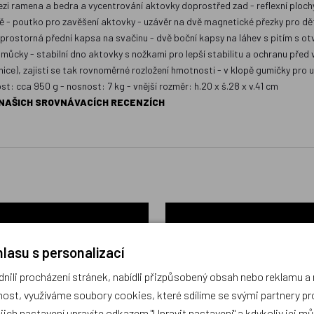
zi ramena a bedra a vycentrování aktovky doprostřed zad - reflexní ploch
 - poutko pro zavěšení aktovky - uzávěr na dvě magnetické přezky pro děti
e) prostorná přední kapsa na svačinu - dvě boční kapsy na láhev s pitím s o
omůcky - stabilní dno aktovky s nožkami pro lepší stabilitu a ochranu před
nice), zajistí se tak rovnoměrné rozložení hmotnosti - v klopě gumičky pro 
st: cca 950 g - nosnost: 7 kg - vnější rozměr: h.20 x š.28 x v.41 cm
 NAŠICH SROVNÁVACÍCH RECENZÍCH
lasu s personalizací
ili procházení stránek, nabídli přizpůsobený obsah nebo reklamu 
ost, využíváme soubory cookies, které sdílíme se svými partnery pro
ejich nastavení upravíte odkazem "Upravit nastavení" a kdykoliv jej m