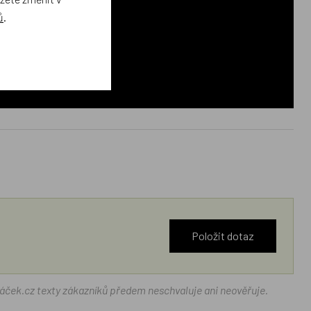
ů
.
Položit dotaz
ráček.cz texty zákazníků předem neschvaluje ani neověřuje.