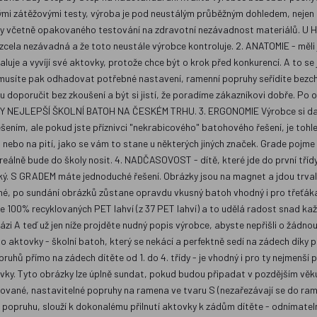
 zátěžovými testy, výroba je pod neustálým průběžným dohledem, nejen př
by včetně opakovaného testování na zdravotní nezávadnost materiálů. U H
 zcela nezávadná a že toto neustále výrobce kontroluje. 2. ANATOMIE - měli
je a vyvíjí své aktovky, protože chce být o krok před konkurencí. A to se
Nemusíte pak odhadovat potřebné nastavení, ramenní popruhy seřídíte bezc
u doporučit bez zkoušení a být si jistí, že poradíme zákazníkovi dobře. 
KY NEJLEPŠÍ ŠKOLNÍ BATOH NA ČESKÉM TRHU. 3. ERGONOMIE Výrobce si dal p
šením, ale pokud jste příznivci "nekrabicového" batohového řešení, je toh
 nebo na pití, jako se vám to stane u některých jiných značek. Grade pojme s
reálně bude do školy nosit. 4. NADČASOVOST - dítě, které jde do první třídy
ký. S GRADEM máte jednoduché řešení. Obrázky jsou na magnet a jdou trvale 
né, po sundání obrázků zůstane opravdu vkusný batoh vhodný i pro třeťáka,
e 100% recyklovaných PET lahví (z 37 PET lahví) a to udělá radost snad k
ázi A teď už jen níže projděte nudný popis výrobce, abyste nepřišli o žádn
éto aktovky - školní batoh, který se nekácí a perfektně sedí na zádech d
hů přímo na zádech dítěte od 1. do 4. třídy - je vhodný i pro ty nejmenší 
ky. Tyto obrázky lze úplně sundat, pokud budou připadat v pozdějším věku d
vané, nastavitelné popruhy na ramena ve tvaru S (nezařezávají se do ramen
opruhu, slouží k dokonalému přilnutí aktovky k zádům dítěte - odnímatel