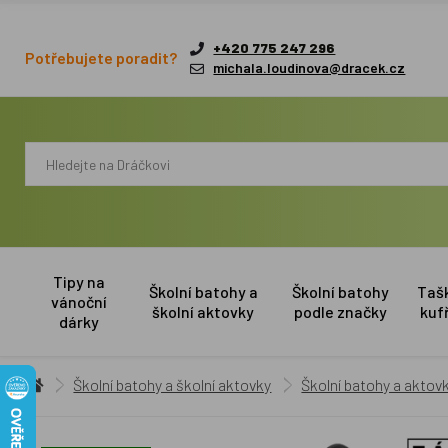
+420 775 247 296
Potřebujete poradit?
michala.loudinova@dracek.cz
Tipy na
Školní batohy a
Školní batohy
Taš
vánoční
školní aktovky
podle značky
kuf
dárky
Školní batohy a školní aktovky
Školní batohy a aktovk