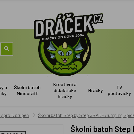
Kreativní a
ky a
Školní batoh
TV
didaktické
Hračky
říky
Minecraft
postavičky
hračky
y pro 1. stupeň
Školní batoh Step by Step GRADE Jumping Spider
Školní batoh Step by Step GRADE Jumping Spider, AGR