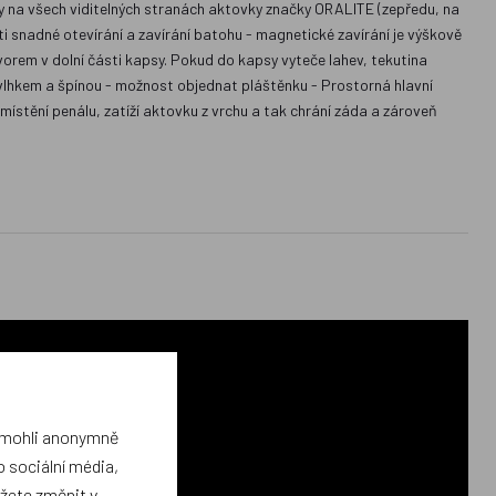
y na všech viditelných stranách aktovky značky ORALITE (zepředu, na
 snadné otevírání a zavírání batohu - magnetické zavírání je výškově
tvorem v dolní části kapsy. Pokud do kapsy vyteče lahev, tekutina
 vlhkem a špínou - možnost objednat pláštěnku - Prostorná hlavní
umístění penálu, zatíží aktovku z vrchu a tak chrání záda a zároveň
a mohli anonymně
 sociální média,
ůžete změnit v