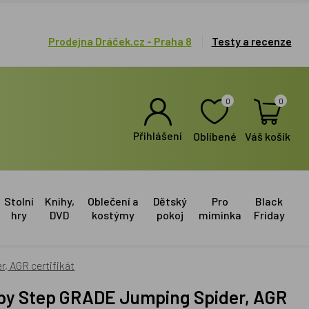
Prodejna Dráček.cz - Praha 8
Testy a recenze
0
0
Přihlášení
Oblíbené
Váš košík
Stolní
Knihy,
Oblečení a
Dětský
Pro
Black
hry
DVD
kostýmy
pokoj
miminka
Friday
, AGR certifikát