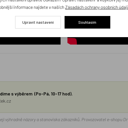
obnější informace najdete v našich
Zásadách ochrany osobních údaj
Upravit nastavení
Souhlasím
díme s výběrem (Po–Pá, 10–17 hod).
ček.cz
žejí výhradně názory a stanoviska zákazníků. Provozovatel e-shopu D