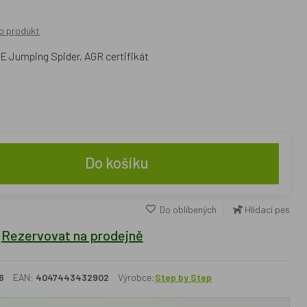
o produkt
E Jumping Spider, AGR certifikát
Do košíku
Do oblíbených
Hlídací pes
Rezervovat na prodejně
6
EAN:
4047443432902
Výrobce:
Step by Step