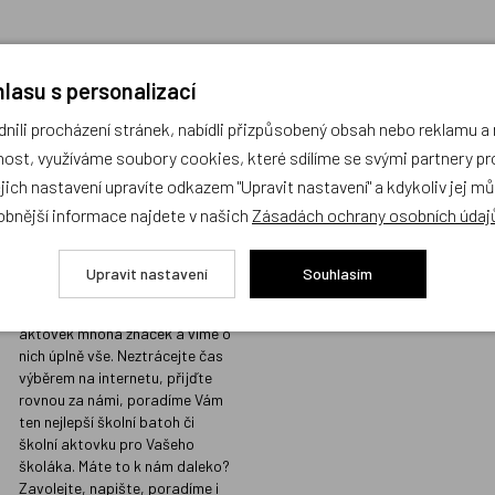
lasu s personalizací
ili procházení stránek, nabídli přizpůsobený obsah nebo reklamu 
Prodejna s největším
Kvalita vžd
ost, využíváme soubory cookies, které sdílíme se svými partnery pro
výběrem školních
místě
ejich nastavení upravíte odkazem "Upravit nastavení" a kdykoliv jej m
batohů v Praze a
Prodáváme jen t
obnější informace najdete v našich
Zásadách ochrany osobních údaj
odborným
koupili i našim d
poradenstvím
Sortiment, který
Upravit nastavení
Souhlasím
našimi přísnými 
Na naší prodejně v Libni máme
kvalitu, do nabíd
skladem stovky batohů a
nezařazujeme.
aktovek mnoha značek a víme o
nich úplně vše. Neztrácejte čas
výběrem na internetu, přijďte
rovnou za námi, poradíme Vám
ten nejlepší školní batoh či
školní aktovku pro Vašeho
školáka. Máte to k nám daleko?
Zavolejte, napište, poradíme i