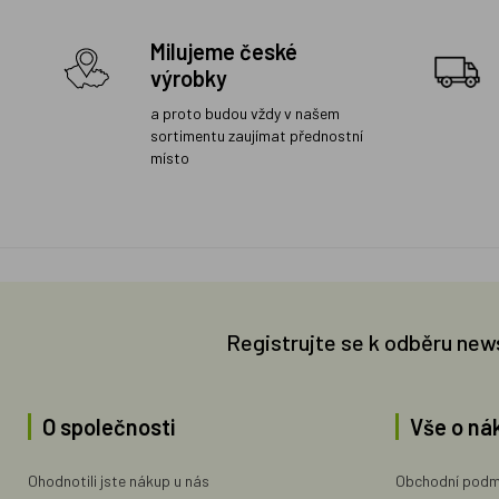
Milujeme české
výrobky
a proto budou vždy v našem
sortimentu zaujímat přednostní
místo
Registrujte se k odběru new
O společnosti
Vše o ná
Ohodnotili jste nákup u nás
Obchodní podm