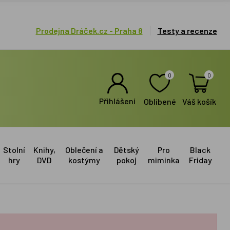
Prodejna Dráček.cz - Praha 8
Testy a recenze
0
0
Přihlášení
Oblíbené
Váš košík
Stolní
Knihy,
Oblečení a
Dětský
Pro
Black
hry
DVD
kostýmy
pokoj
miminka
Friday