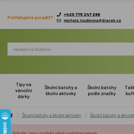
+420 775 247 296
Potřebujete poradit?
michala.loudinova@dracek.cz
Tipy na
Školní batohy a
Školní batohy
Taš
vánoční
školní aktovky
podle značky
kuf
dárky
Školní batohy a školní aktovky
Školní batohy a aktovk
Bohužel, tento produkt nebyl v nabídce nalezen.