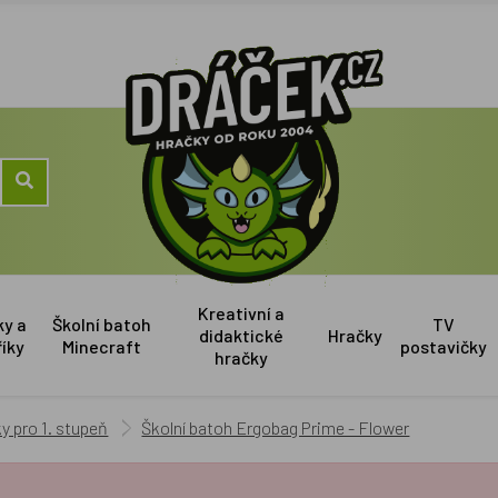
Kreativní a
ky a
Školní batoh
TV
didaktické
Hračky
říky
Minecraft
postavičky
hračky
y pro 1. stupeň
Školní batoh Ergobag Prime - Flower