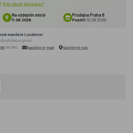
Kdy zboží dostanu?
Na výdejním místě
Prodejna Praha 8
11.08.2026
Pozítří
(10.08.2026)
adí manželé Loudínovi
 dlouholetou praxí
296
Napište e-mail
Navštivte nás
(10-17h)