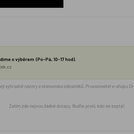
díme s výběrem (Po–Pá, 10–17 hod).
ček.cz
žejí výhradně názory a stanoviska zákazníků. Provozovatel e-shopu D
Zatím zde nejsou žádné dotazy. Buďte první, kdo se zeptá!