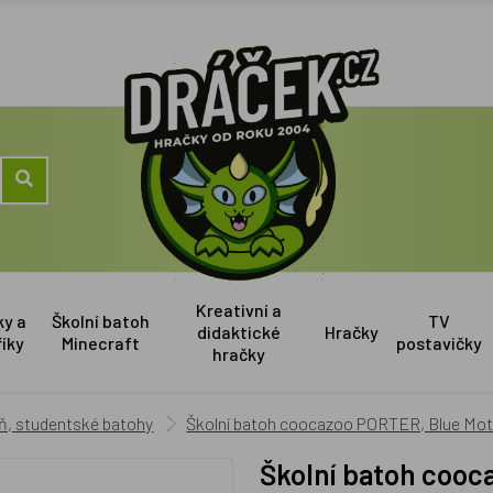
Kreativní a
ky a
Školní batoh
TV
didaktické
Hračky
říky
Minecraft
postavičky
hračky
eň, studentské batohy
Školní batoh coocazoo PORTER, Blue Moti
Školní batoh coocazoo PORTER, Blue Motion, certifikát