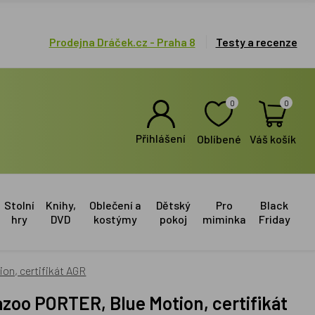
Prodejna Dráček.cz - Praha 8
Testy a recenze
0
0
Přihlášení
Oblíbené
Váš košík
Stolní
Knihy,
Oblečení a
Dětský
Pro
Black
hry
DVD
kostýmy
pokoj
miminka
Friday
on, certifikát AGR