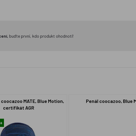
cení,
buďte první, kdo produkt ohodnotí!
h coocazoo MATE, Blue Motion,
Penál coocazoo, Blue 
certifikát AGR
a