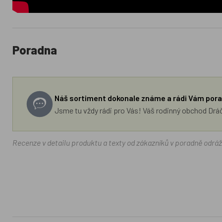
Poradna
Náš sortiment dokonale známe a rádi Vám pora
Jsme tu vždy rádi pro Vás! Váš rodinný obchod Drá
Recenze v detailu produktu a texty od zákazníků v poradně odrá