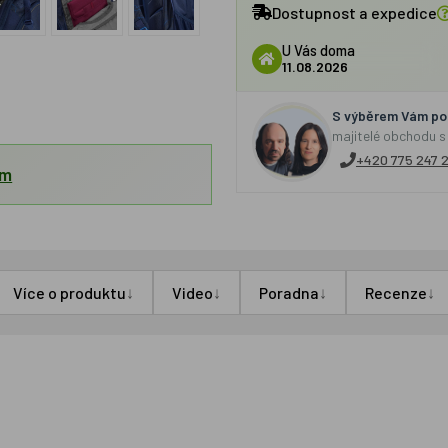
Dostupnost a expedice
U Vás doma
11.08.2026
S výběrem Vám por
majitelé obchodu s
+420 775 247 
em
↓
↓
↓
↓
Více o produktu
Video
Poradna
Recenze