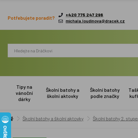
+420 775 247 296
Potřebujete poradit?
michala.loudinova@dracek.cz
Tipy na
Školní batohy a
Školní batohy
Taš
vánoční
školní aktovky
podle značky
kuf
dárky
Školní batohy a školní aktovky
Školní batohy 2. stup