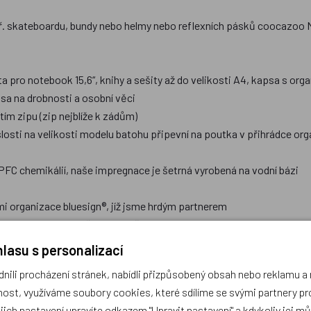
ř. skateboardu, bundy nebo helmy nebo reflexních pásků coocazoo N
a pro notebook 15,6“, knihy a sešity až do velikosti A4, kapsa s orga
sa na drobnosti a osobní věci
ím zipu (zip nejblíže k zádům)
slosti na velikosti modelu batohu připevní na poutka v přihrádce o
FC chemikálií, naše impregnace je šetrná vyrobená na vodní bázi
mi organizace bluesign®, jíž jsme hrdým partnerem
odmínkami pro zaměstnance, člen nadace Fair Wear
lasu s personalizací
ili procházení stránek, nabídli přizpůsobený obsah nebo reklamu 
ost, využíváme soubory cookies, které sdílíme se svými partnery pro
ejich nastavení upravíte odkazem "Upravit nastavení" a kdykoliv jej m