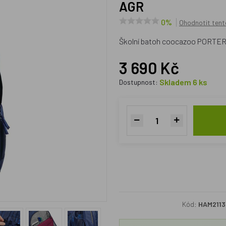
AGR
0%
Ohodnotit tent
Školní batoh coocazoo PORTER, 
3 690 Kč
Skladem 6 ks
Dostupnost:
Kód:
HAM2113