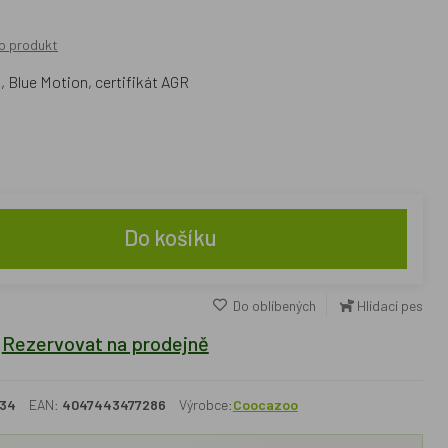
o produkt
Blue Motion, certifikát AGR
Do košíku
Do oblíbených
Hlídací pes
Rezervovat na prodejně
34
EAN:
4047443477286
Výrobce:
Coocazoo