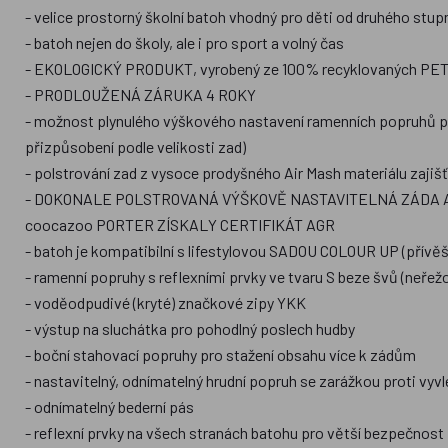
- velice prostorný školní batoh vhodný pro děti od druhého stup
- batoh nejen do školy, ale i pro sport a volný čas
- EKOLOGICKÝ PRODUKT, vyrobený ze 100% recyklovaných PET la
- PRODLOUŽENÁ ZÁRUKA 4 ROKY
- možnost plynulého výškového nastavení ramenních popruhů p
přizpůsobení podle velikosti zad)
- polstrování zad z vysoce prodyšného Air Mash materiálu zajišť
- DOKONALE POLSTROVANÁ VÝŠKOVĚ NASTAVITELNÁ ZÁDA A
coocazoo PORTER ZÍSKALY CERTIFIKÁT AGR
- batoh je kompatibilní s lifestylovou SADOU COLOUR UP (přívěš
- ramenní popruhy s reflexními prvky ve tvaru S beze švů (neře
- voděodpudivé (kryté) značkové zipy YKK
- výstup na sluchátka pro pohodlný poslech hudby
- boční stahovací popruhy pro stažení obsahu více k zádům
- nastavitelný, odnímatelný hrudní popruh se zarážkou proti vyvl
- odnímatelný bederní pás
- reflexní prvky na všech stranách batohu pro větší bezpečnost