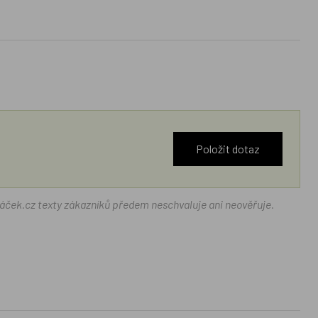
Položit dotaz
ráček.cz texty zákazníků předem neschvaluje ani neověřuje.