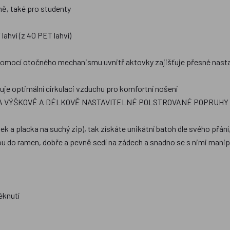
ně, také pro studenty
hví (z 40 PET lahví)
omocí otočného mechanismu uvnitř aktovky zajišťuje přesné nasta
uje optimální cirkulaci vzduchu pro komfortní nošení
 VÝŠKOVĚ A DÉLKOVĚ NASTAVITELNÉ POLSTROVANÉ POPRUHY Z
ek a placka na suchý zip), tak získáte unikátní batoh dle svého př
žou do ramen, dobře a pevně sedí na zádech a snadno se s nimi manip
éknutí