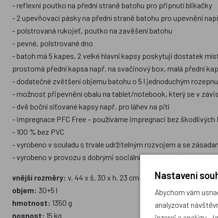
- reflexní poutko na přední straně batohu pro připnutí blikačky
- 2 upevňovací pásky na přední straně batohu pro upevnění nap
- polstrovaná rukojeť, poutko na zavěšení batohu
- pevné, polstrované dno
- batoh má 5 kapes, 2 velké hlavní kapsy poskytují dostatek míst
prostorná přední kapsa např. na svačinový box, malá přední kap
- dodatečné zvětšení objemu batohu o 5 l jednoduchým rozepnut
- možnost připevnění obalu na tablet/notebook, který se v závi
- dvě boční síťované kapsy např. pro láhev na pití
- impregnace PFC Free – používáme impregnaci bez škodlivých P
- 100 % bez PVC
- vyrobeno v souladu s trvale udržitelným rozvojem a se zásada
- vyrobeno v provozu s dobrými sociálními a bezpečnostními p
Nastavení souh
vnější rozměry:
v. 44 x š. 30 x h. 23 cm
objem:
30+5 l
Abychom vám usnadn
hmotnost:
1350 g
analyzovat návštěvn
nosnost:
15 kg
inzerci a analýzu. J