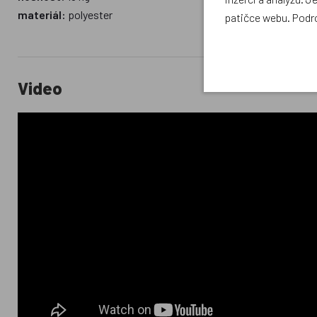
materiál:
polyester
patičce webu. Podr
Video