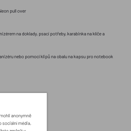
eon pull over
nizérem na doklady, psací potřeby, karabinka na klíče a
rganizéru nebo pomocí klipů na obalu na kapsu pro notebook
a mohli anonymně
 sociální média,
ůžete změnit v