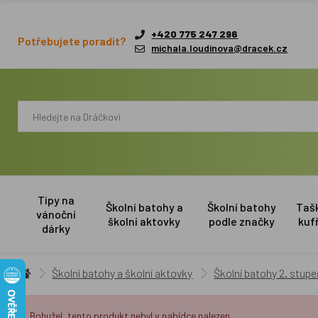
+420 775 247 296
Potřebujete poradit?
michala.loudinova@dracek.cz
Tipy na
Školní batohy a
Školní batohy
Taš
vánoční
školní aktovky
podle značky
kuf
dárky
Školní batohy a školní aktovky
Školní batohy 2. stup
Bohužel, tento produkt nebyl v nabídce nalezen.