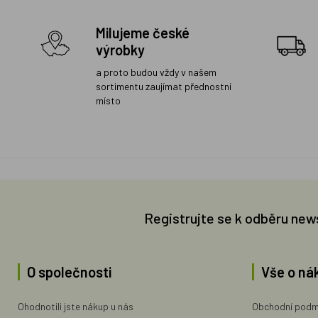
Milujeme české
výrobky
a proto budou vždy v našem
sortimentu zaujímat přednostní
místo
Registrujte se k odběru new
O společnosti
Vše o ná
Ohodnotili jste nákup u nás
Obchodní podm