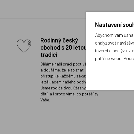
Nastavení souh
Abychom vám usnadn
Rodinný český
analyzovat návštěvn
obchod s 20 letou
inzerci a analýzu. J
tradicí
patičce webu. Podr
Děláme naši práci poctivě a rádi
a doufáme, že je to znát. Osobní
přístup ke každému zákazníkovi
je základem našeho podnikání.
Jsme rodiče dvou úžasných
dětí, a i proto víme, co potěší ty
Vaše.