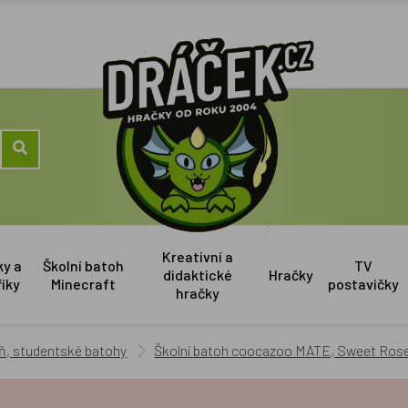
Kreativní a
ky a
Školní batoh
TV
didaktické
Hračky
říky
Minecraft
postavičky
hračky
eň, studentské batohy
Školní batoh coocazoo MATE, Sweet Rose,