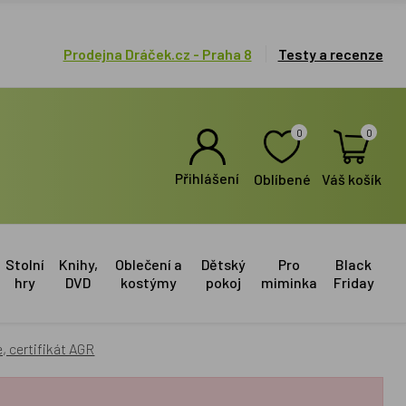
Prodejna Dráček.cz - Praha 8
Testy a recenze
0
0
Přihlášení
Oblíbené
Váš košík
Stolní
Knihy,
Oblečení a
Dětský
Pro
Black
hry
DVD
kostýmy
pokoj
miminka
Friday
 certifikát AGR