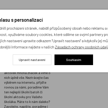
lasu s personalizací
ili procházení stránek, nabídli přizpůsobený obsah nebo reklamu 
Prodejna s největším
Kvalita vžd
ost, využíváme soubory cookies, které sdílíme se svými partnery pro
výběrem školních
místě
ejich nastavení upravíte odkazem "Upravit nastavení" a kdykoliv jej m
batohů v Praze a
Prodáváme jen t
obnější informace najdete v našich
Zásadách ochrany osobních údaj
odborným
koupili i našim d
poradenstvím
Sortiment, který
Upravit nastavení
Souhlasím
našimi přísnými 
Na naší prodejně v Libni máme
kvalitu, do nabíd
skladem stovky batohů a
nezařazujeme.
aktovek mnoha značek a víme o
nich úplně vše. Neztrácejte čas
výběrem na internetu, přijďte
rovnou za námi, poradíme Vám
ten nejlepší školní batoh či
školní aktovku pro Vašeho
školáka. Máte to k nám daleko?
Zavolejte, napište, poradíme i