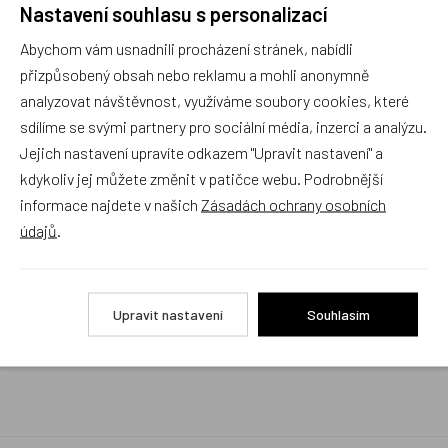
Nastavení souhlasu s personalizací
Rychlé vyřízení reklamace i na dálku
Abychom vám usnadnili procházení stránek, nabídli
Pokud to povaha vady umožňuje (zjevná
neopravitelnost výrobku), reklamaci vyřídíme i na
přizpůsobený obsah nebo reklamu a mohli anonymně
základě pouhého zaslání fotografií na náš email a
analyzovat návštěvnost, využíváme soubory cookies, které
vyměníme zboží kus za kus. Vždy se snažíme šetřit
sdílíme se svými partnery pro sociální média, inzerci a analýzu.
Váš čas a peníze. Můžeme si to dovolit, protože
naše kvalitní zboží zákazníci téměř nereklamují.
Jejich nastavení upravíte odkazem "Upravit nastavení" a
kdykoliv jej můžete změnit v patičce webu. Podrobnější
Milujeme české výrobky
informace najdete v našich
Zásadách ochrany osobních
a proto budou vždy v našem sortimentu zaujímat
údajů
.
přednostní místo
Rychlé doručení
Upravit nastavení
Souhlasím
Objednávky obsahující jen skladové položky
expedujeme i v den objednávky, ostatní dle dodací
lhůty uvedené na eshopu