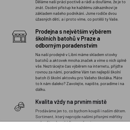
Děláme naši práci poctivě a rádi a doufáme, že je to
znát. Osobní přístup ke každému zákazníkovi je
základem našeho podnikání. Jsme rodiče dvou
úžasných dětí, a i proto víme, co potěší ty Vaše.
Prodejna s největším výběrem
školních batohů v Praze a
odborným poradenstvím
Na naší prodejně v Libni máme skladem stovky
batohů a aktovek mnoha značek a víme o nich úplně
vše. Neztrácejte čas výběrem na internetu, přijďte
rovnou za námi, poradíme Vám ten nejlepší školní
batoh či školní aktovku pro Vašeho školáka. Máte
to k nám daleko? Zavolejte, napište, poradíme i na
dálku.
Kvalita vždy na prvním místě
Prodáváme jen to, co bychom koupili i našim dětem.
Sortiment, který neprojde našimi přísnými měřítky
na kvalitu, do nabídky nezařazujeme.