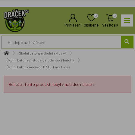
0
0
Přihlášení
Oblíbené
Váš košík
Školní batohy a školní aktovky
Školní batohy 2. stupeň, studentské batohy
Školní batoh coocazoo MATE, Lava Lines
Bohužel, tento produkt nebyl v nabídce nalezen.