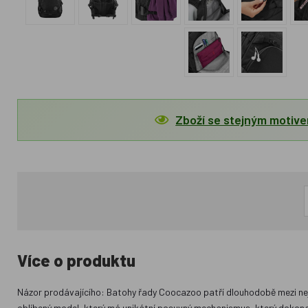
Zboží se stejným motiv
Více o produktu
Názor prodávajícího: Batohy řady Coocazoo patří dlouhodobě mezi nejl
oblíbený model, který má unikátní posuvný mechanismus, který dokona