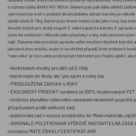
v rozmezí výšky dítětě 140-180cm. Bederní pás pak dále odlehčí zádům
vám investice vrátí v podobě dlouhodobého užívání batohu po několik 
zátěží okolo 8-11kg. Batoh je po letech nošení stále jako nový, bez z
zkoušet batoh pro druhý stupeň 2. velká kapacita batohu 3. opravdu ve
učení dá vměstnat i tělocvik nebo přezůvky i v dny, kde samotné učení
najít. Rukama nám prochází opravdu velké množství školních batohů a 
jakoukoli jinou značku, bude to ve většině případů krok směrem k horš
"teen věku" je toto velmi podstatným faktorem pro finální výběr), ale
- školní batoh vhodný pro děti od 3. třídy
- batoh nejen do školy, ale i pro sport a volný čas
- PRODLOUŽENÁ ZÁRUKA 4 ROKY
- EKOLOGICKÝ PRODUKT vyrobený ze 100% recyklovaných PET lah
- možnost plynulého výškového nastavení ramenních popruhů p
přizpůsobení podle velikosti zad)
- polstrování zad z vysoce prodyšného Air Mash materiálu zajišť
- DOKONALE POLSTROVANÁ VÝŠKOVĚ NASTAVITELNÁ ZÁDA A
coocazoo MATE ZÍSKALY CERTIFIKÁT AGR