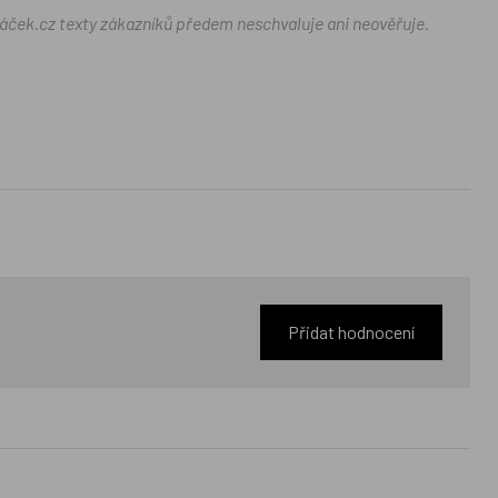
ráček.cz texty zákazníků předem neschvaluje ani neověřuje.
Přidat hodnocení