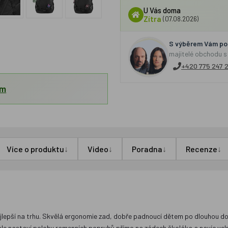
U Vás doma
Zítra
(07.08.2026)
S výběrem Vám por
majitelé obchodu s
+420 775 247 
em
↓
↓
↓
↓
Více o produktu
Video
Poradna
Recenze
epší na trhu. Skvělá ergonomie zad, dobře padnoucí dětem po dlouhou dobu
le nastaví polohu ramenních popruhů přímo na zádech školáka a navíc vel