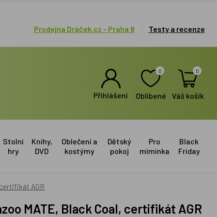
Prodejna Dráček.cz - Praha 8
Testy a recenze
0
0
Přihlášení
Oblíbené
Váš košík
Stolní
Knihy,
Oblečení a
Dětský
Pro
Black
hry
DVD
kostýmy
pokoj
miminka
Friday
certifikát AGR
azoo MATE, Black Coal, certifikát AGR