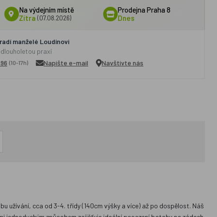
Na výdejním místě
Prodejna Praha 8
Zítra
(07.08.2026)
Dnes
adí manželé Loudínovi
 dlouholetou praxí
296
Napište e-mail
Navštivte nás
(10-17h)
 užívání, cca od 3-4. třídy (140cm výšky a více) až po dospělost. Náš
mi jednoduchým způsobem zajišťuje ideální posazení batohu na zádech