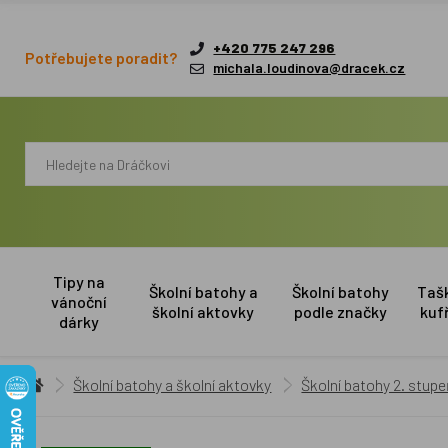
+420 775 247 296
Potřebujete poradit?
michala.loudinova@dracek.cz
Tipy na
Školní batohy a
Školní batohy
Taš
vánoční
školní aktovky
podle značky
kuf
dárky
Školní batohy a školní aktovky
Školní batohy 2. stup