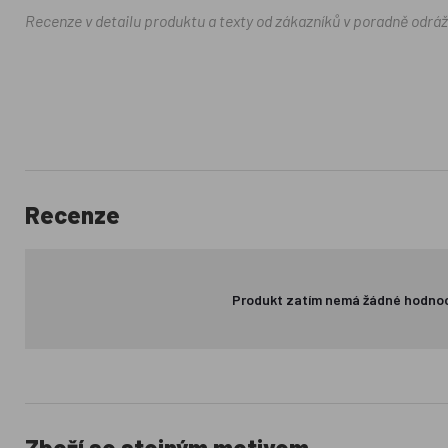
Recenze v detailu produktu a texty od zákazníků v poradně odrá
Recenze
Produkt zatím nemá žádné hodno
Zboží se stejným motivem