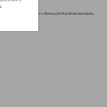
ů
.
 humedica umožnit dětem v Beninu (Afrika) školní docházku