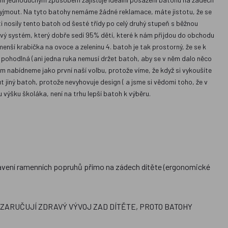
 vyjmout. Na tyto batohy nemáme žádné reklamace, máte jistotu, že se
 nosily tento batoh od šesté třídy po celý druhý stupeň s běžnou
dový systém, který dobře sedí 95% dětí, které k nám přijdou do obchodu
nší krabička na ovoce a zeleninu 4. batoh je tak prostorný, že se k
i pohodlná (ani jedna ruka nemusí držet batoh, aby se v něm dalo něco
 nabídneme jako první naší volbu, protože víme, že když si vykoušíte
jiný batoh, protože nevyhovuje design ( a jsme si vědomi toho, že v
 výšku školáka, není na trhu lepší batoh k výběru.
vení ramenních popruhů přímo na zádech dítěte (ergonomické
ARUČUJÍ ZDRAVÝ VÝVOJ ZAD DÍTĚTE, PROTO BATOHY