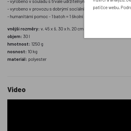
- vyrobeno v souladu s trvale udržitelným rozvojem a se zásada
patičce webu. Podr
- vyrobeno v provozu s dobrými sociálními a bezpečnostními p
- humanitární pomoc - 1 batoh = 1 školní den: zakoupením jak
vnější rozměry:
v. 45 x š. 30 x h. 20 cm
objem:
30 l
hmotnost:
1250 g
nosnost:
10 kg
materiál:
polyester
Video