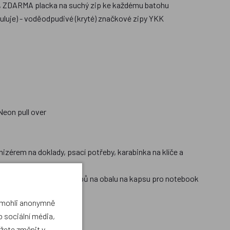
ání, ZDARMA placka na suchý zip ke každému batohu
puluje) - voděodpudivé (kryté) značkové zipy YKK
Neon pull over
nizérem na doklady, psací potřeby, karabinka na klíče a
rganizéru nebo pomocí klipů na obalu na kapsu pro notebook
a mohli anonymně
 sociální média,
ůžete změnit v