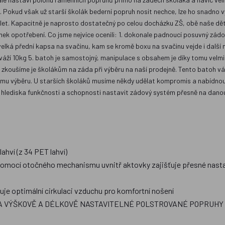
. Pokud však už starší školák bederní popruh nosit nechce, lze ho snadno
let. Kapacitně je naprosto dostatečný po celou docházku ZŠ, obě naše děti
námek opotřebení. Co jsme nejvíce ocenili: 1. dokonale padnoucí posuvný zá
lká přední kapsa na svačinu, kam se kromě boxu na svačinu vejde i další me
 váží 10kg 5. batoh je samostojný, manipulace s obsahem je díky tomu velm
zkoušíme je školákům na záda při výběru na naší prodejně. Tento batoh vám
ímu výběru. U starších školáků musíme někdy udělat kompromis a nabídnout 
 z hlediska funkčnosti a schopnosti nastavit zádový systém přesně na danou
ví (z 34 PET lahví)
omocí otočného mechanismu uvnitř aktovky zajišťuje přesné nasta
uje optimální cirkulaci vzduchu pro komfortní nošení
 VÝŠKOVĚ A DÉLKOVĚ NASTAVITELNÉ POLSTROVANÉ POPRUHY Z