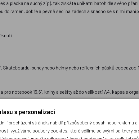
ek a placka na suchý zip), tak získáte unikátní batoh dle svého př
žou do ramen, dobře a pevně sedí na zádech a snadno se s nimi mani
éknutí
ř. Skateboardu, bundy nebo helmy nebo reflexních pásků coocazoo 
a pro notebook 15,6", knihy a sešity až do velikosti A4, kapsa s orga
slosti na velikosti modelu batohu připevní na poutka v přihrádce o
lasu s personalizací
ili procházení stránek, nabídli přizpůsobený obsah nebo reklamu 
FC chemikálií, impregnace je šetrná vyrobená na vodní bázi
ost, využíváme soubory cookies, které sdílíme se svými partnery pro
ejich nastavení upravíte odkazem "Upravit nastavení" a kdykoliv jej m