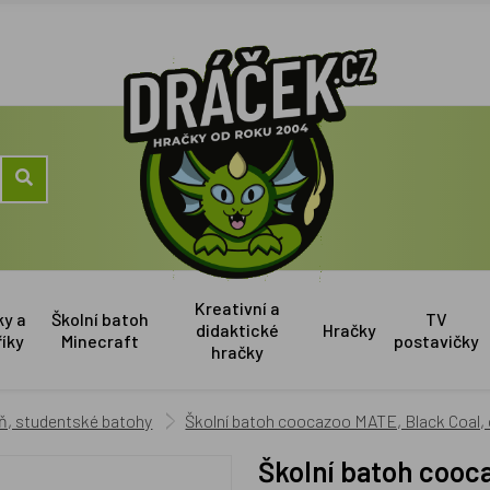
Kreativní a
ky a
Školní batoh
TV
didaktické
Hračky
říky
Minecraft
postavičky
hračky
eň, studentské batohy
Školní batoh coocazoo MATE, Black Coal, 
Školní batoh cooc