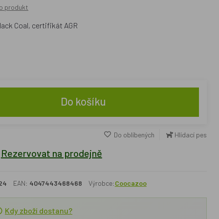
o produkt
ack Coal, certifikát AGR
Do košíku
Do oblíbených
Hlídací pes
Rezervovat na prodejně
24
EAN:
4047443468468
Výrobce:
Coocazoo
Kdy zboží dostanu?