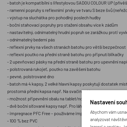
- batoh je kompatibilní s lifestylovou SADOU COLOUR UP (přívěš
- ramenní popruhy s reflexními prvky ve tvaru S beze švů (neře
- výstup na sluchátka pro pohodlný poslech hudby
- boční stahovací popruhy pro stažení obsahu více k zádům
- nastavitelný, odnímatelný hrudní popruh se zarážkou proti vyvl
- odnímatelný bederní pás
- reflexní prvky na všech stranách batohu pro větší bezpečnost
- reflexní poutko na přední straně batohu pro připnutí blikačky
- 2 upevňovací pásky na přední straně batohu pro upevnění nap
- polstrovaná rukojeť, poutko na zavěšení batohu
- pevné, polstrované dno
- batoh má 4 kapsy, 2 velké hlavní kapsy poskytují dostatek míst
prostorná přední kapsa např. Na svačinový box
- možnost připevnění obalu na tablet/notebook, který se v závi
Nastavení souh
- dvě boční síťované kapsy např. Pro láhev na pití
Abychom vám usnadn
- impregnace PFC Free – používáme impregnaci bez škodlivých P
analyzovat návštěvn
- 100 % bez PVC
inzerci a analýzu. J