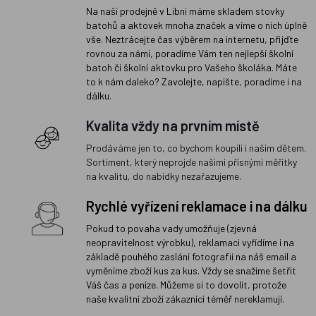
Na naší prodejně v Libni máme skladem stovky
batohů a aktovek mnoha značek a víme o nich úplně
vše. Neztrácejte čas výběrem na internetu, přijďte
rovnou za námi, poradíme Vám ten nejlepší školní
batoh či školní aktovku pro Vašeho školáka. Máte
to k nám daleko? Zavolejte, napište, poradíme i na
dálku.
Kvalita vždy na prvním místě
Prodáváme jen to, co bychom koupili i našim dětem.
Sortiment, který neprojde našimi přísnými měřítky
na kvalitu, do nabídky nezařazujeme.
Rychlé vyřízení reklamace i na dálku
Pokud to povaha vady umožňuje (zjevná
neopravitelnost výrobku), reklamaci vyřídíme i na
základě pouhého zaslání fotografií na náš email a
vyměníme zboží kus za kus. Vždy se snažíme šetřit
Váš čas a peníze. Můžeme si to dovolit, protože
naše kvalitní zboží zákazníci téměř nereklamují.