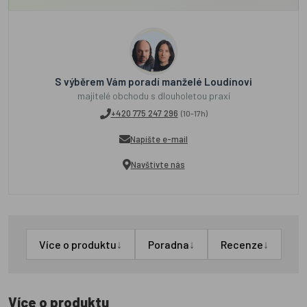
S výběrem Vám poradí manželé Loudínovi
majitelé obchodu s dlouholetou praxí
+420 775 247 296
(10-17h)
Napište e-mail
Navštivte nás
↓
↓
↓
Více o produktu
Poradna
Recenze
Více o produktu