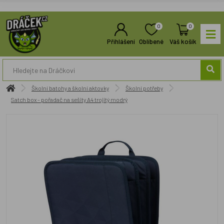
0
0
Přihlášení
Oblíbené
Váš košík
Školní batohy a školní aktovky
Školní potřeby
Satch box - pořadač na sešity A4 trojitý modrý