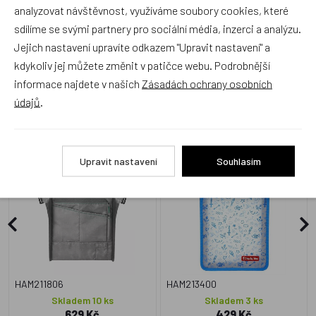
analyzovat návštěvnost, využíváme soubory cookies, které
sdílíme se svými partnery pro sociální média, inzerci a analýzu.
Jejich nastavení upravíte odkazem "Upravit nastavení" a
kdykoliv jej můžete změnit v patičce webu. Podrobnější
informace najdete v našich
Zásadách ochrany osobních
Alternativní zboží
údajů
.
Tablet organizér
Pořadač do
coocazoo, šedá
aktovek/batohů Step by
Upravit nastavení
Souhlasím
Step, modrý
HAM211806
HAM213400
Skladem 10 ks
Skladem 3 ks
629 Kč
429 Kč