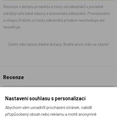
Recenze v detailu produktu a texty od zákazníků v poradně
odrážejí výhradně názory a stanoviska zákazníků. Provozovatel
e-shopu Dráček.cz texty zákazníků předem neschvaluje ani
neověřuje.
Zatím zde nejsou žádné dotazy. Buďte první, kdo se zeptá!
Recenze
Produkt zatím nemá žádné hodnocení,
buďte první, kdo
Nastavení souhlasu s personalizací
produkt ohodnotí!
Abychom vám usnadnili procházení stránek, nabídli
přizpůsobený obsah nebo reklamu a mohli anonymně
Přidat hodnocení