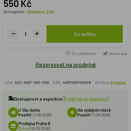
550 Kč
Skladem 2 ks
Dostupnost:
Do košíku
Do oblíbených
Hlídací pes
Rezervovat na prodejně
Kód:
SAT-HAP-001-335
EAN:
4057081102976
Výrobce:
Ergobag
Dostupnost a expedice
Kdy zboží dostanu?
U Vás doma
Na výdejním místě
Pozítří
(11.08.2026)
Pozítří
(11.08.2026)
Prodejna Praha 8
Zítra
(10.08.2026)