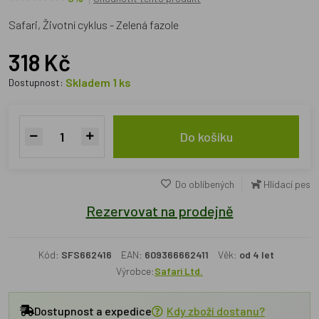
Safari, Životní cyklus - Zelená fazole
318 Kč
Skladem 1 ks
Dostupnost:
Do košíku
Do oblíbených
Hlídací pes
Rezervovat na prodejně
Kód:
SFS662416
EAN:
609366662411
Věk:
od 4 let
Výrobce:
Safari Ltd.
Dostupnost a expedice
Kdy zboží dostanu?