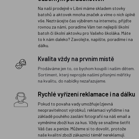
Na naší prodejně v Libni máme skladem stovky
batohů a aktovek mnoha značek a víme o nich úplně
vše. Neztrácejte čas výběrem na internetu, přijďte
rovnou za námi, poradíme Vám ten nejlepší školní
batoh či školní aktovku pro Vašeho školáka. Máte
to k nám daleko? Zavolejte, napište, poradíme i na
dálku.
Kvalita vždy na prvním místě
Prodáváme jen to, co bychom koupili i našim dětem.
Sortiment, který neprojde našimi přísnými měřítky
na kvalitu, do nabídky nezařazujeme.
Rychlé vyřízení reklamace i na dálku
Pokud to povaha vady umožňuje (zjevná
neopravitelnost výrobku), reklamaci vyřídíme i na
základě pouhého zaslání fotografií na náš email a
vyměníme zboží kus za kus. Vždy se snažíme šetřit
Váš čas a peníze. Můžeme si to dovolit, protože
naše kvalitní zboží zákazníci téměř nereklamují.