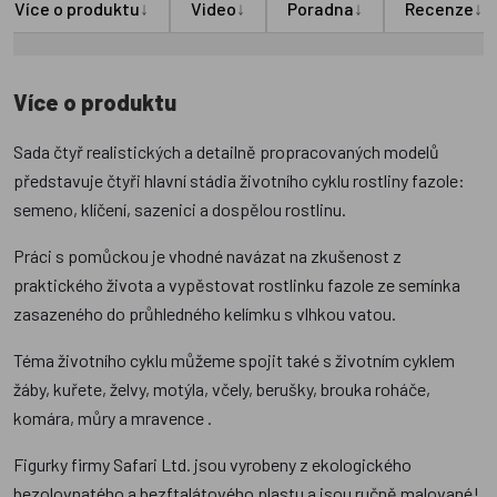
↓
↓
↓
↓
Více o produktu
Video
Poradna
Recenze
Více o produktu
Sada čtyř realistických a detailně propracovaných modelů
představuje čtyři hlavní stádia životního cyklu rostliny fazole:
semeno, klíčení, sazenici a dospělou rostlinu.
Práci s pomůckou je vhodné navázat na zkušenost z
praktického života a vypěstovat rostlinku fazole ze semínka
zasazeného do průhledného kelímku s vlhkou vatou.
Téma životního cyklu můžeme spojit také s životním cyklem
žáby, kuřete, želvy, motýla, včely, berušky, brouka roháče,
komára, můry a mravence .
Figurky firmy Safari Ltd. jsou vyrobeny z ekologického
bezolovnatého a bezftalátového plastu a jsou ručně malované!