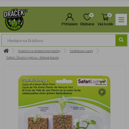
0
0
Přihlášení
Oblíbené
Váš košík
Kreativní a didaktické hračky
Vzdělávací sady
Safari, Životní cyklus - Zelená fazole