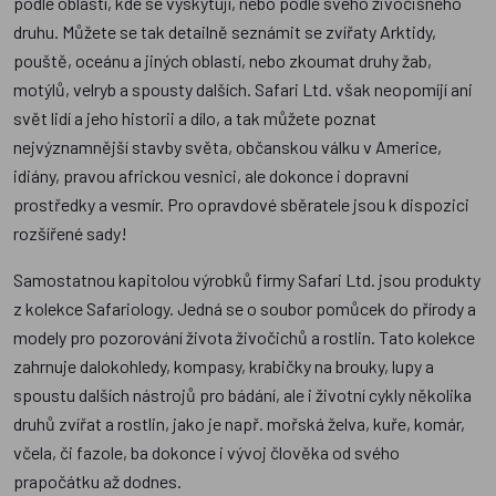
podle oblastí, kde se vyskytují, nebo podle svého živočišného
druhu. Můžete se tak detailně seznámit se zvířaty Arktidy,
pouště, oceánu a jiných oblastí, nebo zkoumat druhy žab,
motýlů, velryb a spousty dalších. Safari Ltd. však neopomíjí ani
svět lidí a jeho historii a dílo, a tak můžete poznat
nejvýznamnější stavby světa, občanskou válku v Americe,
idiány, pravou africkou vesnici, ale dokonce i dopravní
prostředky a vesmír. Pro opravdové sběratele jsou k dispozici
rozšířené sady!
Samostatnou kapitolou výrobků firmy Safari Ltd. jsou produkty
z kolekce Safariology. Jedná se o soubor pomůcek do přírody a
modely pro pozorování života živočichů a rostlin. Tato kolekce
zahrnuje dalokohledy, kompasy, krabičky na brouky, lupy a
spoustu dalších nástrojů pro bádání, ale i životní cykly několika
druhů zvířat a rostlin, jako je např. mořská želva, kuře, komár,
včela, či fazole, ba dokonce i vývoj člověka od svého
prapočátku až dodnes.