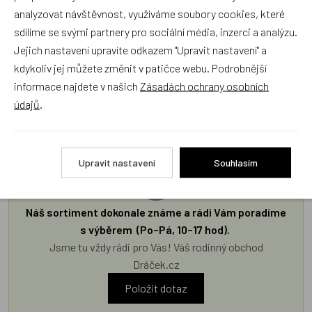
analyzovat návštěvnost, využíváme soubory cookies, které
sdílíme se svými partnery pro sociální média, inzerci a analýzu.
Jejich nastavení upravíte odkazem "Upravit nastavení" a
kdykoliv jej můžete změnit v patičce webu. Podrobnější
informace najdete v našich
Zásadách ochrany osobních
údajů
.
Poradna
Upravit nastavení
Souhlasím
Náš sortiment dokonale známe a rádi Vám poradíme
s výběrem (Po–Pá, 10–17 hod).
Jsme tu vždy rádi pro Vás! Váš rodinný obchod
Dráček.cz
Položit dotaz