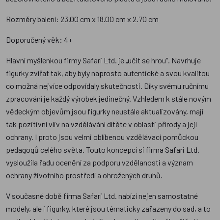
Rozměry balení: 23.00 cm x 18.00 cm x 2.70 cm
Doporučený věk: 4+
Hlavní myšlenkou firmy Safari Ltd. je „učit se hrou“. Navrhuje
figurky zvířat tak, aby byly naprosto autentické a svou kvalitou
co možná nejvíce odpovídaly skutečnosti. Díky svému ručnímu
zpracování je každý výrobek jedinečný. Vzhledem k stále novým
vědeckým objevům jsou figurky neustále aktualizovány, mají
tak pozitivní vliv na vzdělávání dítěte v oblasti přírody a její
ochrany. I proto jsou velmi oblíbenou vzdělávací pomůckou
pedagogů celého světa. Touto koncepcí si firma Safari Ltd.
vysloužila řadu ocenění za podporu vzdělanosti a význam
ochrany životního prostředí a ohrožených druhů.
V současné době firma Safari Ltd. nabízí nejen samostatné
modely, ale i figurky, které jsou tématicky zařazeny do sad, a to