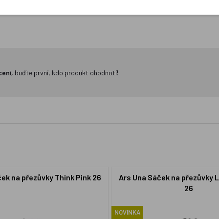
cení,
buďte první, kdo produkt ohodnotí!
ek na přezůvky Think Pink 26
Ars Una Sáček na přezůvky 
26
NOVINKA