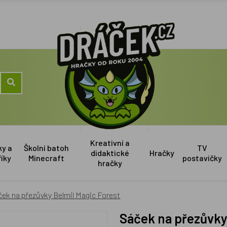
Kreativní a
ky a
Školní batoh
TV
didaktické
Hračky
říky
Minecraft
postavičky
hračky
ek na přezůvky Belmil Magic Forest
Sáček na přezůvky