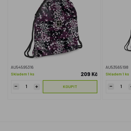
AU54595316
AU53565198
209 Kč
Skladem 1 ks
Skladem 1 ks
KOUPIT