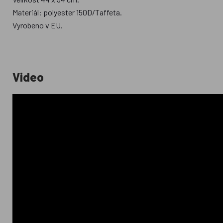
Materiál: polyester 150D/Taffeta.
Vyrobeno v EU.
Video