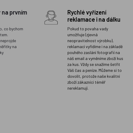
y na prvním
Rychlé vyřízení
reklamace i na dálku
o, co bychom
Pokud to povaha vady
ětem.
umožňuje (zjevná
 neprojde
neopravitelnost výrobku),
měřítky na
reklamaci vyřídíme i na základě
ky
pouhého zaslání fotografií na
náš email a vyměníme zboží kus
za kus. Vždy se snažíme šetřit
Váš čas a peníze. Můžeme si to
dovolit, protože naše kvalitní
zboží zákazníci téměř
nereklamují.