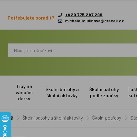
+420 775 247 296
Potřebujete poradit?
michala.loudinova@dracek.cz
Tipy na
Školní batohy a
Školní batohy
Taš
vánoční
školní aktovky
podle značky
kuf
dárky
Školní batohy a školní aktovky
Školní potřeby
Sáč