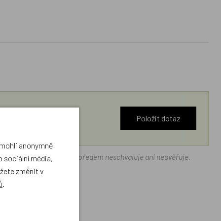
Položit dotaz
a mohli anonymně
ráček.cz texty zákazníků předem neschvaluje ani neověřuje.
 sociální média,
ůžete změnit v
ů
.