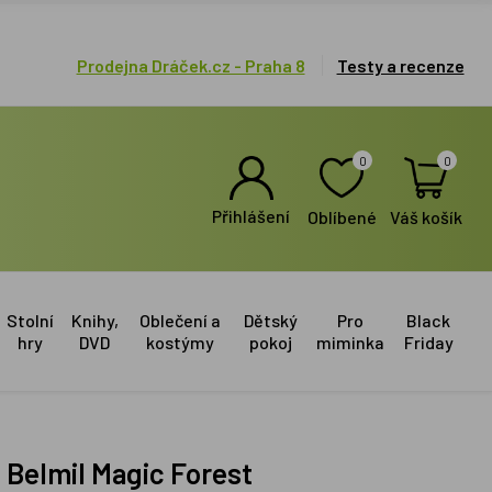
Prodejna Dráček.cz - Praha 8
Testy a recenze
0
0
Přihlášení
Oblíbené
Váš košík
Stolní
Knihy,
Oblečení a
Dětský
Pro
Black
hry
DVD
kostýmy
pokoj
miminka
Friday
 Belmil Magic Forest