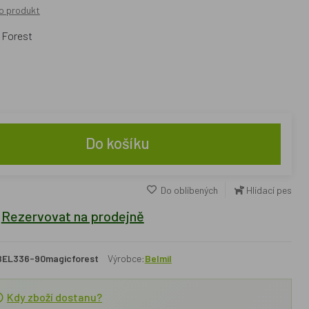
o produkt
 Forest
Do košíku
Do oblíbených
Hlídací pes
Rezervovat na prodejně
BEL336-90magicforest
Výrobce:
Belmil
Kdy zboží dostanu?