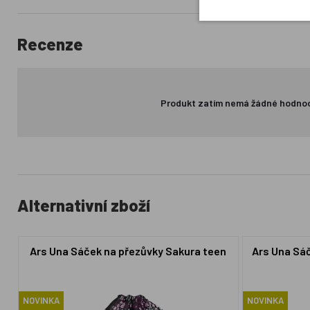
Recenze
Produkt zatím nemá žádné hodno
Alternativní zboží
Ars Una Sáček na přezůvky Sakura teen
Ars Una Sáč
NOVINKA
NOVINKA