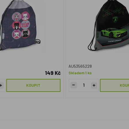
AU53565228
149 Kč
Skladem 1 ks
KOUPIT
KOU