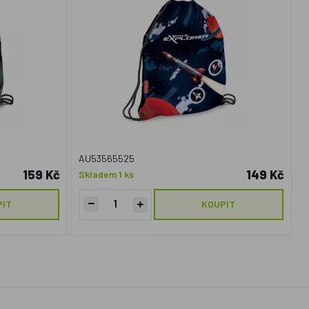
AU53565525
159 Kč
149 Kč
Skladem 1 ks
PIT
KOUPIT