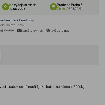
Na výdejním místě
Prodejna Praha 8
10.08.2026
Zítra
(07.08.2026)
adí manželé Loudínovi
 dlouholetou praxí
296
Napište e-mail
Navštivte nás
(10-17h)
cí a sáček se dá nosit i jako batoh na zádech. Sáček je