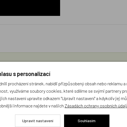
díme s výběrem (Po–Pá, 10–17 hod).
ček.cz
lasu s personalizací
ili procházení stránek, nabídli přizpůsobený obsah nebo reklamu 
žejí výhradně názory a stanoviska zákazníků. Provozovatel e-shopu D
ost, využíváme soubory cookies, které sdílíme se svými partnery pro
ejich nastavení upravíte odkazem "Upravit nastavení" a kdykoliv jej m
obnější informace najdete v našich
Zásadách ochrany osobních údaj
Zatím zde nejsou žádné dotazy. Buďte první, kdo se zeptá!
Upravit nastavení
Souhlasím