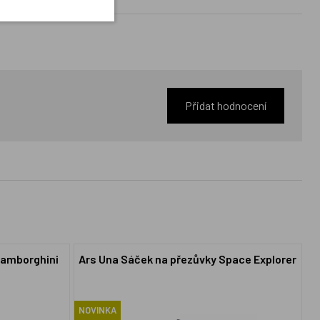
Přidat hodnocení
Lamborghini
Ars Una Sáček na přezůvky Space Explorer
NOVINKA