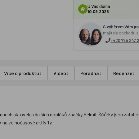
U Vás doma
10.08.2026
S výběrem Vám por
majitelé obchodu s
+420 775 247 
↓
↓
↓
↓
Více o produktu
Video
Poradna
Recenze
gnech aktovek a dalších doplňků značky Belmil. Šňůrky jsou zatahova
k na volnočasové aktivity.