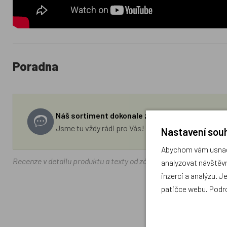
Poradna
Náš sortiment dokonale známe a rádi Vám pora
Jsme tu vždy rádi pro Vás! Váš rodinný obchod Drá
Nastavení souh
Abychom vám usnadn
Recenze v detailu produktu a texty od zákazníků v poradně odrá
analyzovat návštěvn
inzerci a analýzu. J
patičce webu. Podr