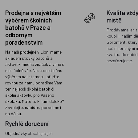
Prodejna s největším
Kvalita vžd
výběrem školních
místě
batohů v Praze a
Prodáváme jen t
odborným
koupili i našim d
poradenstvím
Sortiment, který
našimi přísnými 
Na naší prodejně v Libni máme
kvalitu, do nabíd
skladem stovky batohů a
nezařazujeme.
aktovek mnoha značek a víme o
nich úplně vše. Neztrácejte čas
výběrem na internetu, přijďte
rovnou za námi, poradíme Vám
ten nejlepší školní batoh či
školní aktovku pro Vašeho
školáka. Máte to k nám daleko?
Zavolejte, napište, poradíme i
na dálku.
Rychlé doručení
Objednávky obsahující jen