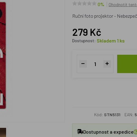
0%
Ohodnotit tent
Ruční foto projektor - Nebezpe
279 Kč
Skladem 1 ks
Dostupnost:
Kód:
STN5131
EAN:
5
Dostupnost a expedice