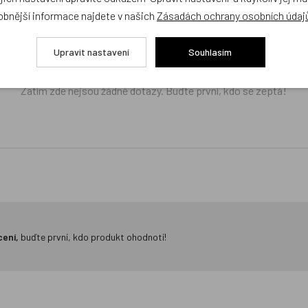
ček.cz
obnější informace najdete v našich
Zásadách ochrany osobních údaj
žejí výhradně názory a stanoviska zákazníků. Provozovatel e-shopu D
Upravit nastavení
Souhlasím
Zatím zde nejsou žádné dotazy. Buďte první, kdo se zeptá!
cení,
buďte první, kdo produkt ohodnotí!