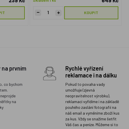
239 Kč
649 Kč
Skladem 1 ks
PIT
KOUPIT
y na prvním
Rychlé vyřízení
reklamace i na dálku
o, co bychom
Pokud to povaha vady
ětem.
umožňuje (zjevná
 neprojde
neopravitelnost výrobku),
měřítky na
reklamaci vyřídíme i na základě
ky
pouhého zaslání fotografií na
náš email a vyměníme zboží kus
za kus. Vždy se snažíme šetřit
Váš čas a peníze. Můžeme si to