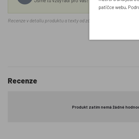
Jsme tu vždy rádi pro Vás! Váš rodinný obchod Drá
patičce webu. Podr
Recenze v detailu produktu a texty od zákazníků v poradně odrá
Recenze
Produkt zatím nemá žádné hodno