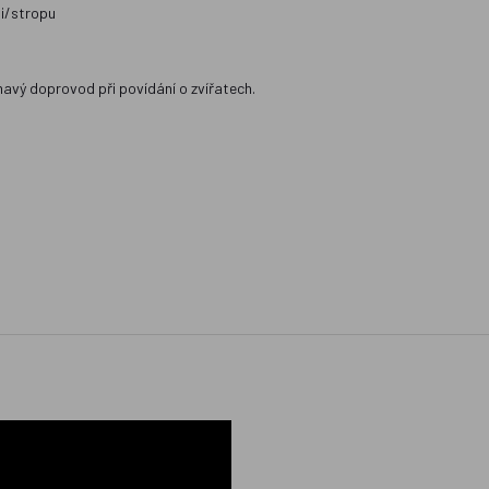
di/stropu
ímavý doprovod při povídání o zvířatech.