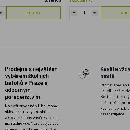
279 Kč
Skladem 1 ks
KOUPIT
KOU
Prodejna s největším
Kvalita vžd
výběrem školních
místě
batohů v Praze a
Prodáváme jen t
odborným
koupili i našim d
poradenstvím
Sortiment, který
našimi přísnými 
Na naší prodejně v Libni máme
kvalitu, do nabíd
skladem stovky batohů a
nezařazujeme.
aktovek mnoha značek a víme o
nich úplně vše. Neztrácejte čas
výběrem na internetu, přijďte