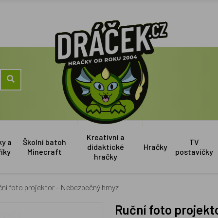
Kreativní a
ky a
Školní batoh
TV
didaktické
Hračky
říky
Minecraft
postavičky
hračky
ní foto projektor - Nebezpečný hmyz
Ruční foto proje