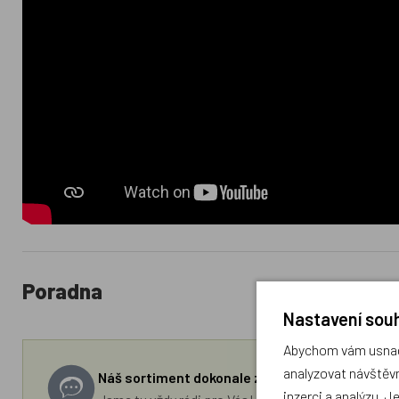
Poradna
Nastavení souh
Abychom vám usnadn
analyzovat návštěvn
Náš sortiment dokonale známe a rádi Vám pora
inzerci a analýzu. J