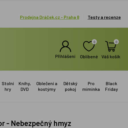
Prodejna Dráček.cz - Praha 8
Testy a recenze
0
0
Přihlášení
Oblíbené
Váš košík
Stolní
Knihy,
Oblečení a
Dětský
Pro
Black
hry
DVD
kostýmy
pokoj
miminka
Friday
ktor - Nebezpečný hmyz