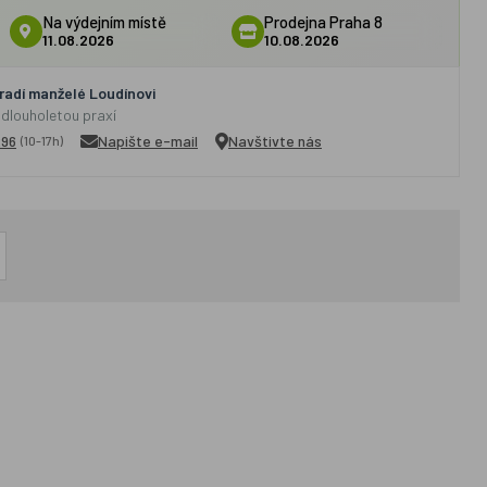
Na výdejním místě
Prodejna Praha 8
11.08.2026
10.08.2026
adí manželé Loudínovi
 dlouholetou praxí
296
Napište e-mail
Navštivte nás
(10-17h)