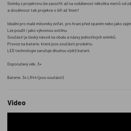
Snímky z projektoru lze zaostřit až na vzdálenost několika metrů od z
a dosáhnout tak projekce o šíři až 1metr!
Ideální pro malé milovníky zvířat, pro hraní před spaním nebo jako zaj
Lze použít i jako výkonnou svítilnu.
Součástí je český návod na obalu a názvy jednotlivých snímků.
Provoz na baterie, které jsou součástí produktu.
LED technologie zaručuje dlouhou výdrž baterií.
Doporučený věk: 3+
Baterie: 3x LR44 (jsou součástí)
Video