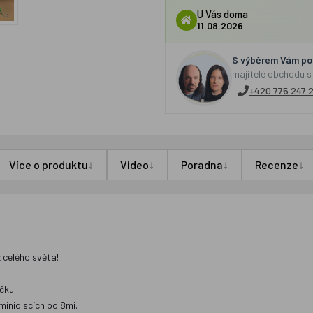
U Vás doma
11.08.2026
S výběrem Vám por
majitelé obchodu s
+420 775 247 
↓
↓
↓
↓
Více o produktu
Video
Poradna
Recenze
 celého světa!
čku.
inidiscích po 8mi.