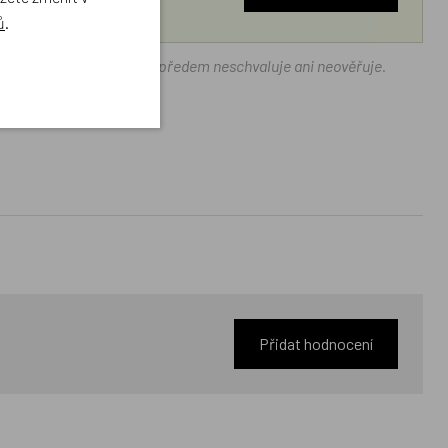
ů
.
ráček.cz texty zákazníků předem neschvaluje ani neověřuje.
Přidat hodnocení