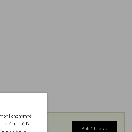
a mohli anonymně
 sociální média,
Položit dotaz
ůžete změnit v