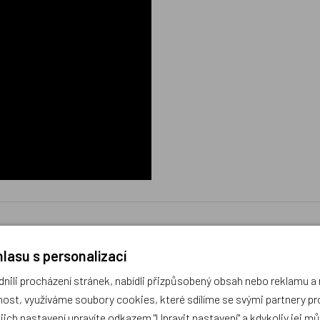
lasu s personalizací
ili procházení stránek, nabídli přizpůsobený obsah nebo reklamu 
ost, využíváme soubory cookies, které sdílíme se svými partnery pro
díme s výběrem (Po–Pá, 10–17 hod).
ejich nastavení upravíte odkazem "Upravit nastavení" a kdykoliv jej m