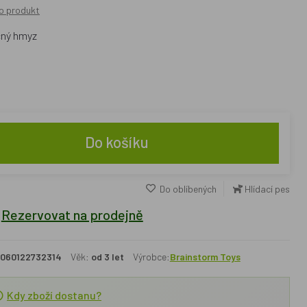
o produkt
čný hmyz
Do košíku
Do oblíbených
Hlídací pes
Rezervovat na prodejně
060122732314
Věk:
od 3 let
Výrobce:
Brainstorm Toys
Kdy zboží dostanu?