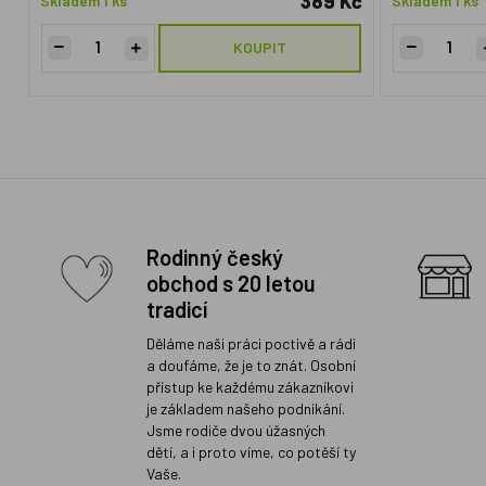
389 Kč
Skladem 1 ks
Skladem 1 ks
KOUPIT
Rodinný český
obchod s 20 letou
tradicí
Děláme naši práci poctivě a rádi
a doufáme, že je to znát. Osobní
přístup ke každému zákazníkovi
je základem našeho podnikání.
Jsme rodiče dvou úžasných
dětí, a i proto víme, co potěší ty
Vaše.