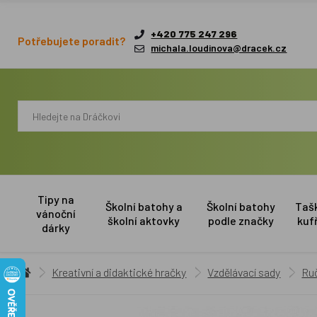
+420 775 247 296
Potřebujete poradit?
michala.loudinova@dracek.cz
Tipy na
Školní batohy a
Školní batohy
Taš
vánoční
školní aktovky
podle značky
kuf
dárky
Kreativní a didaktické hračky
Vzdělávací sady
Ruč