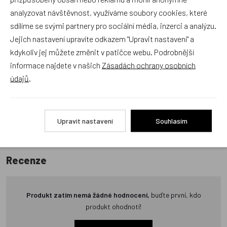
analyzovat návštěvnost, využíváme soubory cookies, které
Recenze v detailu produktu a texty od zákazníků v poradně
sdílíme se svými partnery pro sociální média, inzerci a analýzu.
odrážejí výhradně názory a stanoviska zákazníků. Provozovatel
Jejich nastavení upravíte odkazem "Upravit nastavení" a
e-shopu Dráček.cz texty zákazníků předem neschvaluje ani
kdykoliv jej můžete změnit v patičce webu. Podrobnější
neověřuje.
informace najdete v našich
Zásadách ochrany osobních
údajů
.
Zatím zde nejsou žádné dotazy. Buďte první, kdo se zeptá!
Upravit nastavení
Souhlasím
Recenze
Produkt zatím nemá žádné hodnocení,
buďte první, kdo
produkt ohodnotí!