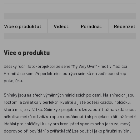
↓
↓
↓
↓
Více o produktu
Video
Poradna
Recenze
Více o produktu
Dětský ruční foto-projektor ze série "My Very Own" - motiv Mazlíčci
Promítá celkem 24 perfektních ostrých snímků na zeď nebo strop
pokojíčku.
Snímky jsou na třech výměnných minidiscích po osmi. Na snímcích jsou
roztomilá zvířátka v perfektní kvalitě a jistě potěší každou holčičku,
která miluje zvířátka. Snímky z projektoru lze zaostřit až na vzdálenost
několika metrů od zdi/stropu a dosáhnout tak projekce o šíři až 1metr!
Ideální pro holčičky i kluky pro hraní před spaním nebo jako zajímavý
doprovod při povídání o zvířátkách! Lze použít i jako příruční svítilnu.