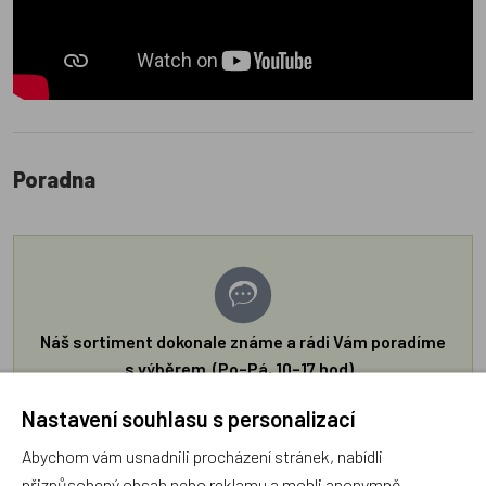
Poradna
Náš sortiment dokonale známe a rádi Vám poradíme
s výběrem (Po–Pá, 10–17 hod).
Jsme tu vždy rádi pro Vás! Váš rodinný obchod
Nastavení souhlasu s personalizací
Dráček.cz
Abychom vám usnadnili procházení stránek, nabídli
Položit dotaz
přizpůsobený obsah nebo reklamu a mohli anonymně