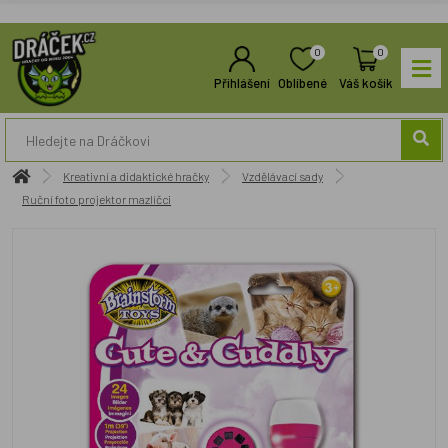
0
0
Přihlášení
Oblíbené
Váš košík
Kreativní a didaktické hračky
Vzdělávací sady
Ruční foto projektor mazlíčci