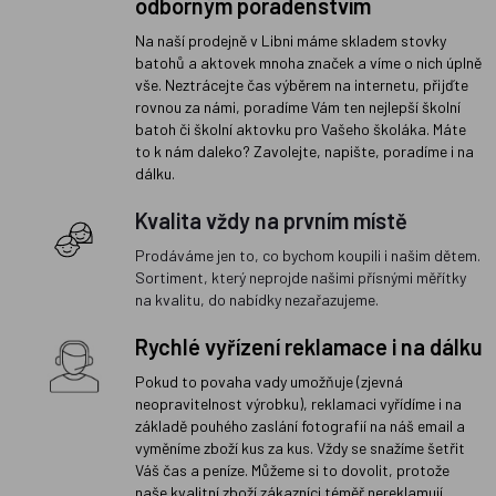
odborným poradenstvím
Na naší prodejně v Libni máme skladem stovky
batohů a aktovek mnoha značek a víme o nich úplně
vše. Neztrácejte čas výběrem na internetu, přijďte
rovnou za námi, poradíme Vám ten nejlepší školní
batoh či školní aktovku pro Vašeho školáka. Máte
to k nám daleko? Zavolejte, napište, poradíme i na
dálku.
Kvalita vždy na prvním místě
Prodáváme jen to, co bychom koupili i našim dětem.
Sortiment, který neprojde našimi přísnými měřítky
na kvalitu, do nabídky nezařazujeme.
Rychlé vyřízení reklamace i na dálku
Pokud to povaha vady umožňuje (zjevná
neopravitelnost výrobku), reklamaci vyřídíme i na
základě pouhého zaslání fotografií na náš email a
vyměníme zboží kus za kus. Vždy se snažíme šetřit
Váš čas a peníze. Můžeme si to dovolit, protože
naše kvalitní zboží zákazníci téměř nereklamují.