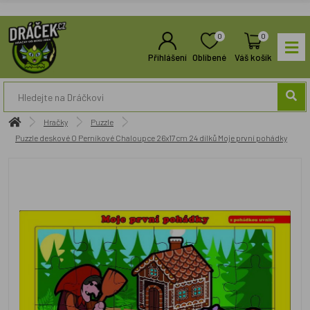
0
0
Přihlášení
Oblíbené
Váš košík
Hračky
Puzzle
Puzzle deskové O Perníkové Chaloupce 26x17cm 24 dílků Moje první pohádky