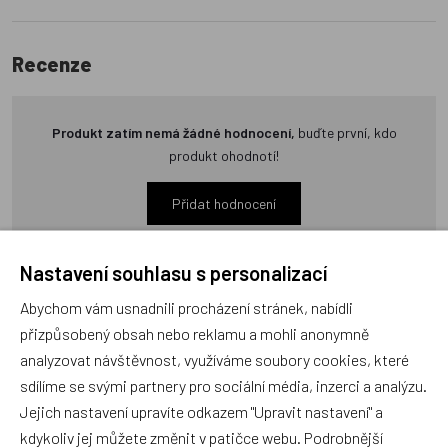
Recenze
Produkt zatím nemá žádné hodnocení,
buďte první, kdo
produkt ohodnotí!
Přidat hodnocení
Nastavení souhlasu s personalizací
Abychom vám usnadnili procházení stránek, nabídli
přizpůsobený obsah nebo reklamu a mohli anonymně
Zboží se stejným motivem
analyzovat návštěvnost, využíváme soubory cookies, které
sdílíme se svými partnery pro sociální média, inzerci a analýzu.
Jejich nastavení upravíte odkazem "Upravit nastavení" a
Puzzle deskové O Červené
Knížka Leporelo Moje první
Karkulce 26x17cm 24 dílků
pohádky 13,5x11x1,5cm od
kdykoliv jej můžete změnit v patičce webu. Podrobnější