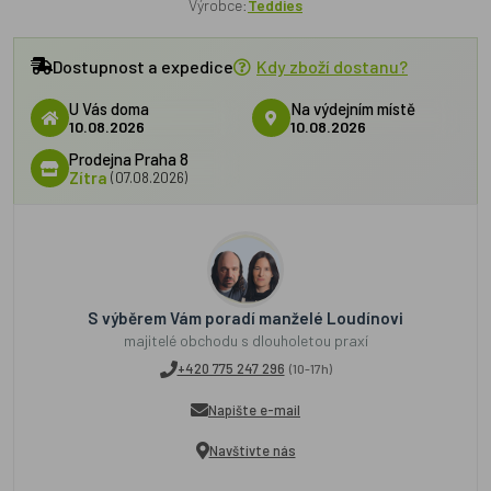
Výrobce:
Teddies
Dostupnost a expedice
Kdy zboží dostanu?
U Vás doma
Na výdejním místě
10.08.2026
10.08.2026
Prodejna Praha 8
Zítra
(07.08.2026)
S výběrem Vám poradí manželé Loudínovi
majitelé obchodu s dlouholetou praxí
+420 775 247 296
(10-17h)
Napište e-mail
Navštivte nás