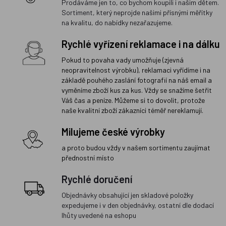
Prodáváme jen to, co bychom koupili i našim dětem.
Sortiment, který neprojde našimi přísnými měřítky
na kvalitu, do nabídky nezařazujeme.
Rychlé vyřízení reklamace i na dálku
Pokud to povaha vady umožňuje (zjevná
neopravitelnost výrobku), reklamaci vyřídíme i na
základě pouhého zaslání fotografií na náš email a
vyměníme zboží kus za kus. Vždy se snažíme šetřit
Váš čas a peníze. Můžeme si to dovolit, protože
naše kvalitní zboží zákazníci téměř nereklamují.
Milujeme české výrobky
a proto budou vždy v našem sortimentu zaujímat
přednostní místo
Rychlé doručení
Objednávky obsahující jen skladové položky
expedujeme i v den objednávky, ostatní dle dodací
lhůty uvedené na eshopu