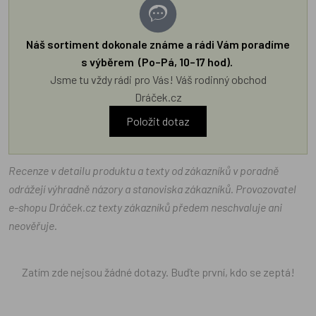
Náš sortiment dokonale známe a rádi Vám poradíme
s výběrem (Po–Pá, 10–17 hod).
Jsme tu vždy rádi pro Vás! Váš rodinný obchod
Dráček.cz
Položit dotaz
Recenze v detailu produktu a texty od zákazníků v poradně
odrážejí výhradně názory a stanoviska zákazníků. Provozovatel
e-shopu Dráček.cz texty zákazníků předem neschvaluje ani
neověřuje.
Zatím zde nejsou žádné dotazy. Buďte první, kdo se zeptá!