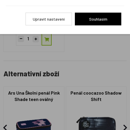
GA217605
Upravit nastavení
Souhlasím
Skladem 1 ks
499 Kč
Alternativní zboží
Ars Una Školní penál Pink
Penál coocazoo Shadow
Shade teen oválný
Shift