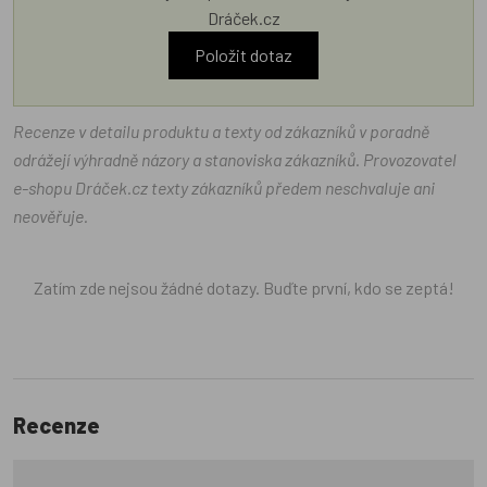
Dráček.cz
Položit dotaz
Recenze v detailu produktu a texty od zákazníků v poradně
odrážejí výhradně názory a stanoviska zákazníků. Provozovatel
e-shopu Dráček.cz texty zákazníků předem neschvaluje ani
neověřuje.
Zatím zde nejsou žádné dotazy. Buďte první, kdo se zeptá!
Recenze