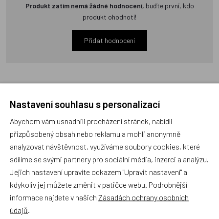
Produkt zatím nemá žádné hodnocení,
buďte první, kdo
produkt ohodnotí!
Přidat hodnocení
Nastavení souhlasu s personalizací
Zboží se stejným motivem
Abychom vám usnadnili procházení stránek, nabídli
přizpůsobený obsah nebo reklamu a mohli anonymně
Batoh GABOL střední POP I.
analyzovat návštěvnost, využíváme soubory cookies, které
sdílíme se svými partnery pro sociální média, inzerci a analýzu.
Jejich nastavení upravíte odkazem "Upravit nastavení" a
kdykoliv jej můžete změnit v patičce webu. Podrobnější
informace najdete v našich
Zásadách ochrany osobních
údajů
.