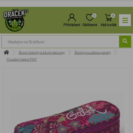
0
0
Přihlášení
Oblíbené
Váš košík
Školní batohy a školní aktovky
Školní pouzdra a penály
Pouzdro Gabol POP