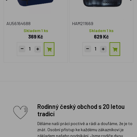
AU56164688
HAM211669
Skladem 1 ks
Skladem 1 ks
369 Kč
629 Kč
Rodinný český obchod s 20 letou
tradicí
Děláme naši práci poctivě a rádi a doufáme, že je to
znát. Osobní přístup ke každému zákazníkovi je
základem našeho podnikání. Jsme rodiče dvou