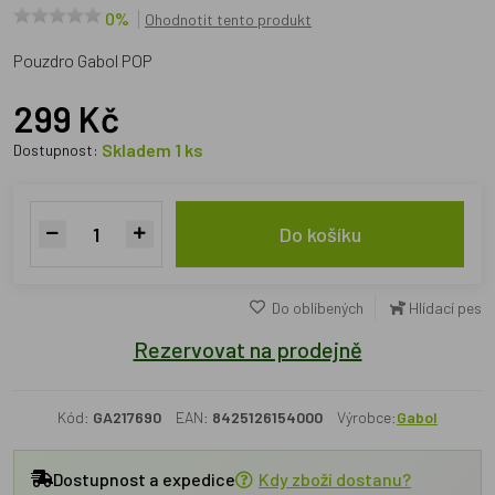
0%
Ohodnotit tento produkt
Pouzdro Gabol POP
299 Kč
Skladem 1 ks
Dostupnost:
Do košíku
Do oblíbených
Hlídací pes
Rezervovat na prodejně
Kód:
GA217690
EAN:
8425126154000
Výrobce:
Gabol
Dostupnost a expedice
Kdy zboží dostanu?