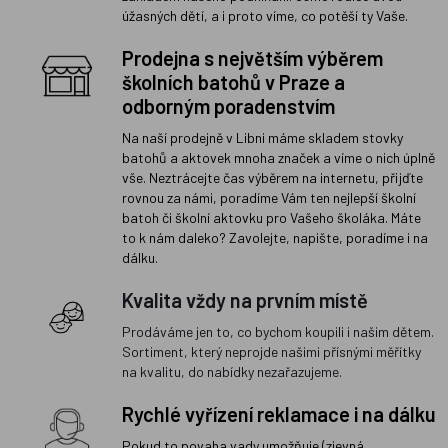
úžasných dětí, a i proto víme, co potěší ty Vaše.
Prodejna s největším výběrem
školních batohů v Praze a
odborným poradenstvím
Na naší prodejně v Libni máme skladem stovky
batohů a aktovek mnoha značek a víme o nich úplně
vše. Neztrácejte čas výběrem na internetu, přijďte
rovnou za námi, poradíme Vám ten nejlepší školní
batoh či školní aktovku pro Vašeho školáka. Máte
to k nám daleko? Zavolejte, napište, poradíme i na
dálku.
Kvalita vždy na prvním místě
Prodáváme jen to, co bychom koupili i našim dětem.
Sortiment, který neprojde našimi přísnými měřítky
na kvalitu, do nabídky nezařazujeme.
Rychlé vyřízení reklamace i na dálku
Pokud to povaha vady umožňuje (zjevná