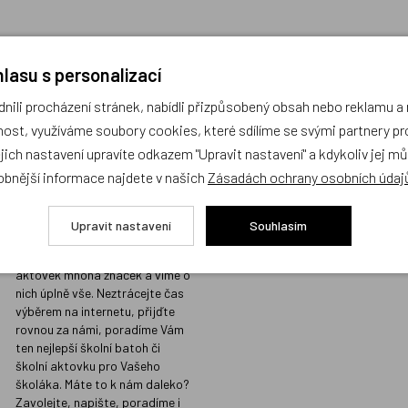
lasu s personalizací
ili procházení stránek, nabídli přizpůsobený obsah nebo reklamu 
Prodejna s největším
Kvalita vžd
ost, využíváme soubory cookies, které sdílíme se svými partnery pro
výběrem školních
místě
ejich nastavení upravíte odkazem "Upravit nastavení" a kdykoliv jej m
batohů v Praze a
Prodáváme jen t
obnější informace najdete v našich
Zásadách ochrany osobních údaj
odborným
koupili i našim d
poradenstvím
Sortiment, který
Upravit nastavení
Souhlasím
našimi přísnými 
Na naší prodejně v Libni máme
kvalitu, do nabíd
skladem stovky batohů a
nezařazujeme.
aktovek mnoha značek a víme o
nich úplně vše. Neztrácejte čas
výběrem na internetu, přijďte
rovnou za námi, poradíme Vám
ten nejlepší školní batoh či
školní aktovku pro Vašeho
školáka. Máte to k nám daleko?
Zavolejte, napište, poradíme i