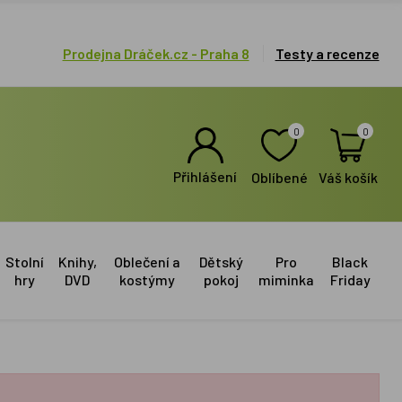
Prodejna Dráček.cz - Praha 8
Testy a recenze
0
0
Přihlášení
Oblíbené
Váš košík
Stolní
Knihy,
Oblečení a
Dětský
Pro
Black
hry
DVD
kostýmy
pokoj
miminka
Friday