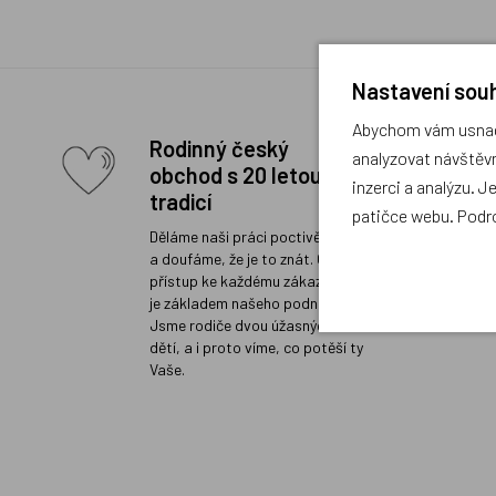
Nastavení souh
Abychom vám usnadn
Rodinný český
analyzovat návštěvn
obchod s 20 letou
inzerci a analýzu. J
tradicí
patičce webu. Podr
Děláme naši práci poctivě a rádi
a doufáme, že je to znát. Osobní
přístup ke každému zákazníkovi
je základem našeho podnikání.
Jsme rodiče dvou úžasných
dětí, a i proto víme, co potěší ty
Vaše.