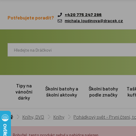
+420 775 247 296
Potřebujete poradit?
michala.loudinova@dracek.cz
Tipy na
Školní batohy a
Školní batohy
Taš
vánoční
školní aktovky
podle značky
kuf
dárky
Knihy, DVD
Knihy
Pohádkový svět - První čtení, t
Bohužel, tento produkt nebyl v nabídce nalezen.