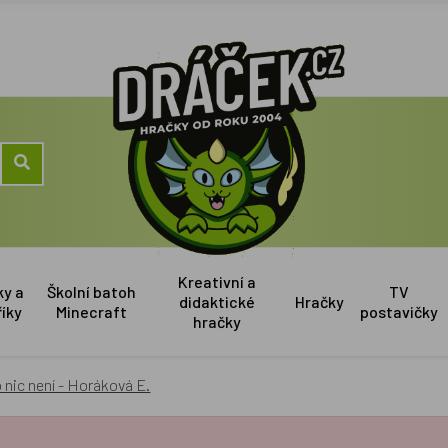
Kreativní a
ky a
Školní batoh
TV
didaktické
Hračky
říky
Minecraft
postavičky
hračky
o nic není - Horáková E.