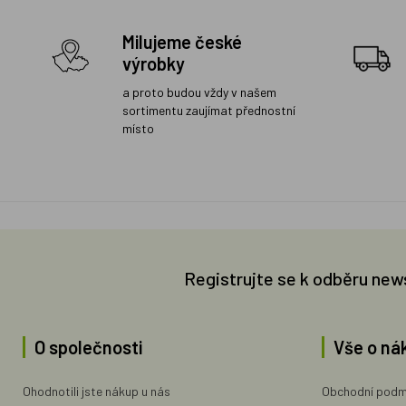
Milujeme české
výrobky
a proto budou vždy v našem
sortimentu zaujímat přednostní
místo
Registrujte se k odběru new
O společnosti
Vše o ná
Ohodnotili jste nákup u nás
Obchodní podm