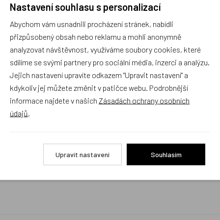
Nastavení souhlasu s personalizací
Rychlé vyřízení reklamace i na dálku
Abychom vám usnadnili procházení stránek, nabídli
Pokud to povaha vady umožňuje (zjevná
neopravitelnost výrobku), reklamaci vyřídíme i na
přizpůsobený obsah nebo reklamu a mohli anonymně
základě pouhého zaslání fotografií na náš email a
analyzovat návštěvnost, využíváme soubory cookies, které
vyměníme zboží kus za kus. Vždy se snažíme šetřit
sdílíme se svými partnery pro sociální média, inzerci a analýzu.
Váš čas a peníze. Můžeme si to dovolit, protože
naše kvalitní zboží zákazníci téměř nereklamují.
Jejich nastavení upravíte odkazem "Upravit nastavení" a
kdykoliv jej můžete změnit v patičce webu. Podrobnější
Milujeme české výrobky
informace najdete v našich
Zásadách ochrany osobních
a proto budou vždy v našem sortimentu zaujímat
údajů
.
přednostní místo
Rychlé doručení
Upravit nastavení
Souhlasím
Objednávky obsahující jen skladové položky
expedujeme i v den objednávky, ostatní dle dodací
lhůty uvedené na eshopu