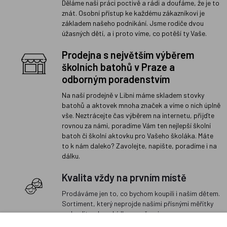
Děláme naši práci poctivě a rádi a doufáme, že je to
znát. Osobní přístup ke každému zákazníkovi je
základem našeho podnikání. Jsme rodiče dvou
úžasných dětí, a i proto víme, co potěší ty Vaše.
Prodejna s největším výběrem
školních batohů v Praze a
odborným poradenstvím
Na naší prodejně v Libni máme skladem stovky
batohů a aktovek mnoha značek a víme o nich úplně
vše. Neztrácejte čas výběrem na internetu, přijďte
rovnou za námi, poradíme Vám ten nejlepší školní
batoh či školní aktovku pro Vašeho školáka. Máte
to k nám daleko? Zavolejte, napište, poradíme i na
dálku.
Kvalita vždy na prvním místě
Prodáváme jen to, co bychom koupili i našim dětem.
Sortiment, který neprojde našimi přísnými měřítky
na kvalitu, do nabídky nezařazujeme.