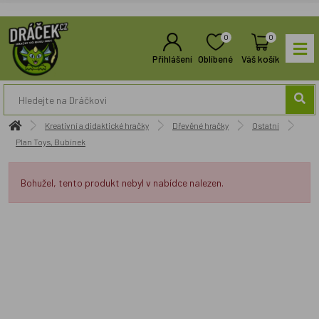
0
0
Přihlášení
Oblíbené
Váš košík
Kreativní a didaktické hračky
Dřevěné hračky
Ostatní
Plan Toys, Bubínek
Bohužel, tento produkt nebyl v nabídce nalezen.