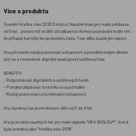
Více o produktu
Ocenění Hračka roku 2018 (3.místo). Naučné hraní pro malé zvědavce
od 5 let , pomocí níž se děti učí zábavnou formou poznávání hodin tím,
že přiřazují kartičky ke správnému času. Tvar dílku puzzle jim napoví.
Hra přirozeně rozvíjí pozorovací schopnosti a pomáhá malým dětem
učit se a rozeznávat digitální analogový (ručičkový) čas.
BENEFITY:
- Rozpoznávání digitálních a ručičkových hodin
- Pomáhá zlepšovat motoriku a soustředění
- Rozvíjí pozorovací a kombinační schopnosti
Hra Správný čas je vhodná pro děti od 5 do 9 let.
Hra je ze série naučných her pro malé objevile "HRA ŠKOLOU®", která
byla oceněná jako "Hračka roku 2018".