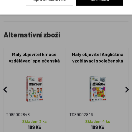
Alternativní zboží
Malý objevitel Emoce
Malý objevitel Angličtina
vzdělávací společenská
vzdělávací společenská
hra v krabici 19x29x4cm
hra v krabici 19x29x4cm
TD89002848
TD89002846
Skladem 3 ks
Skladem 4 ks
199 Kč
199 Kč