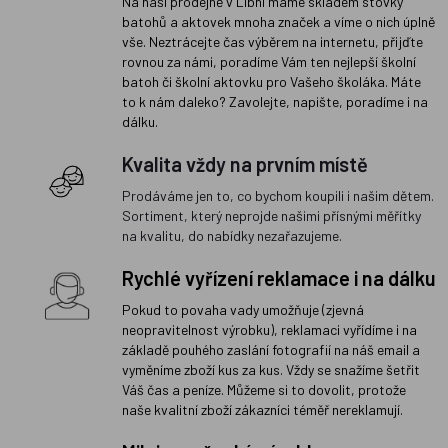
Na naší prodejně v Libni máme skladem stovky
batohů a aktovek mnoha značek a víme o nich úplně
vše. Neztrácejte čas výběrem na internetu, přijďte
rovnou za námi, poradíme Vám ten nejlepší školní
batoh či školní aktovku pro Vašeho školáka. Máte
to k nám daleko? Zavolejte, napište, poradíme i na
dálku.
Kvalita vždy na prvním místě
Prodáváme jen to, co bychom koupili i našim dětem.
Sortiment, který neprojde našimi přísnými měřítky
na kvalitu, do nabídky nezařazujeme.
Rychlé vyřízení reklamace i na dálku
Pokud to povaha vady umožňuje (zjevná
neopravitelnost výrobku), reklamaci vyřídíme i na
základě pouhého zaslání fotografií na náš email a
vyměníme zboží kus za kus. Vždy se snažíme šetřit
Váš čas a peníze. Můžeme si to dovolit, protože
naše kvalitní zboží zákazníci téměř nereklamují.