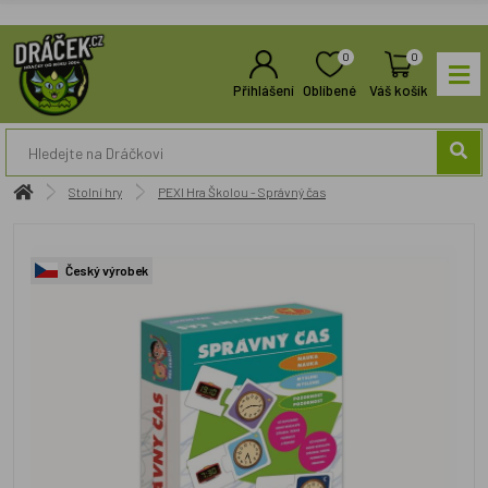
0
0
Přihlášení
Oblíbené
Váš košík
Stolní hry
PEXI Hra Školou - Správný čas
Český výrobek