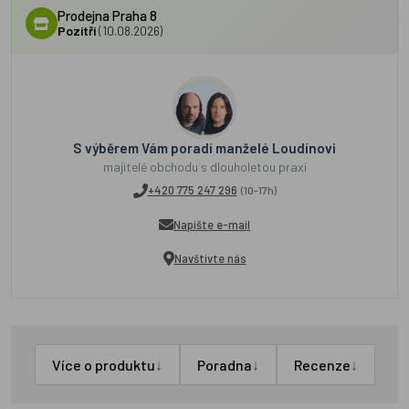
Prodejna Praha 8
Pozítří
(10.08.2026)
S výběrem Vám poradí manželé Loudínovi
majitelé obchodu s dlouholetou praxí
+420 775 247 296
(10-17h)
Napište e-mail
Navštivte nás
↓
↓
↓
Více o produktu
Poradna
Recenze