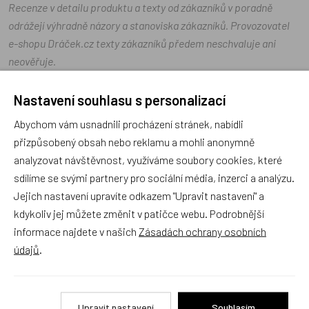
Recenze v detailu produktu a texty od zákazníků v poradně
odrážejí výhradně názory a stanoviska zákazníků. Provozovatel
e-shopu Dráček.cz texty zákazníků předem neschvaluje ani
neověřuje.
Nastavení souhlasu s personalizací
Zatím zde nejsou žádné dotazy. Buďte první, kdo se zeptá!
Abychom vám usnadnili procházení stránek, nabídli
přizpůsobený obsah nebo reklamu a mohli anonymně
analyzovat návštěvnost, využíváme soubory cookies, které
sdílíme se svými partnery pro sociální média, inzerci a analýzu.
Recenze
Jejich nastavení upravíte odkazem "Upravit nastavení" a
kdykoliv jej můžete změnit v patičce webu. Podrobnější
informace najdete v našich
Zásadách ochrany osobních
Produkt zatím nemá žádné hodnocení,
buďte první, kdo
údajů
.
produkt ohodnotí!
Přidat hodnocení
Upravit nastavení
Souhlasím