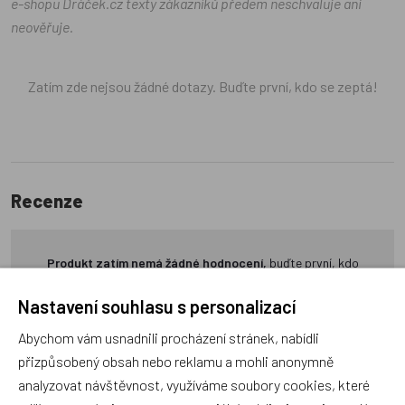
e-shopu Dráček.cz texty zákazníků předem neschvaluje ani
neověřuje.
Zatím zde nejsou žádné dotazy. Buďte první, kdo se zeptá!
Recenze
Produkt zatím nemá žádné hodnocení,
buďte první, kdo
produkt ohodnotí!
Nastavení souhlasu s personalizací
Přidat hodnocení
Abychom vám usnadnili procházení stránek, nabídli
přizpůsobený obsah nebo reklamu a mohli anonymně
analyzovat návštěvnost, využíváme soubory cookies, které