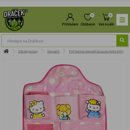
0
0
Přihlášení
Oblíbené
Váš košík
Dětský pokoj
Kapsáře
P+P Karton kapsář do auta Hello Kitty