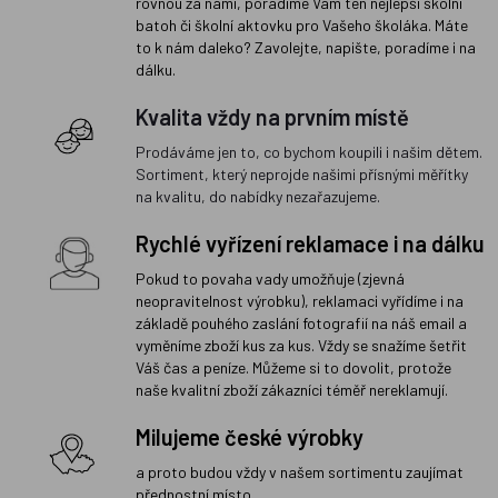
rovnou za námi, poradíme Vám ten nejlepší školní
batoh či školní aktovku pro Vašeho školáka. Máte
to k nám daleko? Zavolejte, napište, poradíme i na
dálku.
Kvalita vždy na prvním místě
Prodáváme jen to, co bychom koupili i našim dětem.
Sortiment, který neprojde našimi přísnými měřítky
na kvalitu, do nabídky nezařazujeme.
Rychlé vyřízení reklamace i na dálku
Pokud to povaha vady umožňuje (zjevná
neopravitelnost výrobku), reklamaci vyřídíme i na
základě pouhého zaslání fotografií na náš email a
vyměníme zboží kus za kus. Vždy se snažíme šetřit
Váš čas a peníze. Můžeme si to dovolit, protože
naše kvalitní zboží zákazníci téměř nereklamují.
Milujeme české výrobky
a proto budou vždy v našem sortimentu zaujímat
přednostní místo