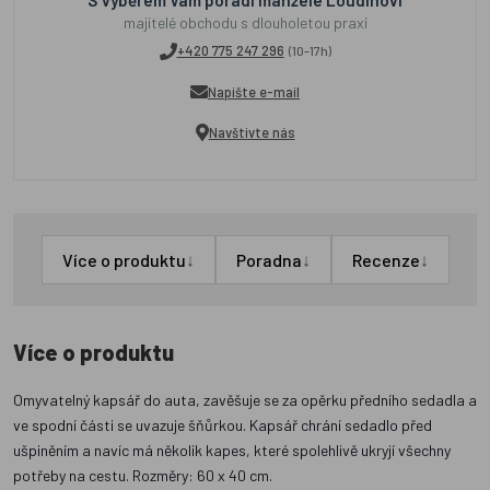
S výběrem Vám poradí manželé Loudínovi
majitelé obchodu s dlouholetou praxí
+420 775 247 296
(10-17h)
Napište e-mail
Navštivte nás
↓
↓
↓
Více o produktu
Poradna
Recenze
Více o produktu
Omyvatelný kapsář do auta, zavěšuje se za opěrku předního sedadla a
ve spodní části se uvazuje šňůrkou. Kapsář chrání sedadlo před
ušpiněním a navíc má několik kapes, které spolehlivě ukryjí všechny
potřeby na cestu. Rozměry: 60 x 40 cm.