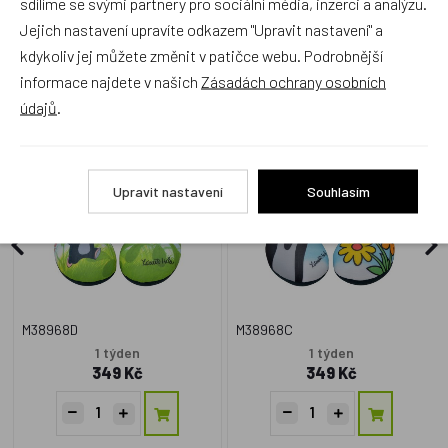
sdílíme se svými partnery pro sociální média, inzerci a analýzu.
Jejich nastavení upravíte odkazem "Upravit nastavení" a
Alternativní zboží
kdykoliv jej můžete změnit v patičce webu. Podrobnější
informace najdete v našich
Zásadách ochrany osobních
údajů
.
Zákrčník 23x24cm Krtek,
Zákrčník 23x24cm Krtek,
sedmikráska
kytice
Upravit nastavení
Souhlasím
Český výrobek
Český výrobek
M38968D
M38968C
1 týden
1 týden
349 Kč
349 Kč