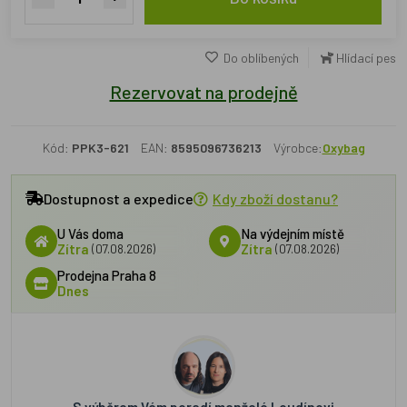
Do oblíbených
Hlídací pes
Rezervovat na prodejně
Kód:
PPK3-621
EAN:
8595096736213
Výrobce:
Oxybag
Dostupnost a expedice
Kdy zboží dostanu?
U Vás doma
Na výdejním místě
Zítra
(07.08.2026)
Zítra
(07.08.2026)
Prodejna Praha 8
Dnes