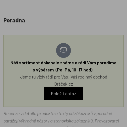
Poradna
Náš sortiment dokonale známe a rádi Vám poradíme
s výběrem (Po–Pá, 10–17 hod).
Jsme tu vždy rádi pro Vás! Váš rodinný obchod
Dráček.cz
Položit dotaz
Recenze v detailu produktu a texty od zákazníků v poradně
odrážejí výhradně názory a stanoviska zákazníků. Provozovatel