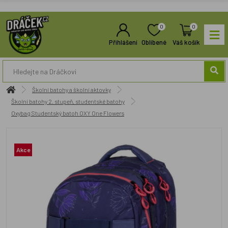
0
0
Přihlášení
Oblíbené
Váš košík
Školní batohy a školní aktovky
Školní batohy 2. stupeň, studentské batohy
Oxybag Studentský batoh OXY One Flowers
Akce