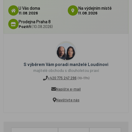
U Vás doma
Na výdejním místě
11.08.2026
11.08.2026
Prodejna Praha 8
Pozítří
(10.08.2026)
S výběrem Vám poradí manželé Loudínovi
majitelé obchodu s dlouholetou praxí
+420 775 247 296
(10-17h)
Napište e-mail
Navštivte nás