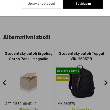
Přidat hodnocení
Upravit nastavení
Souhlasím
Alternativní zboží
Studentský batoh Ergobag
Studentský batoh Topgal
Satch Pack - Magnolia
VIKI 26057 B
Dream
Doprava zdarma
NOVINKA
SAT-01582-90413-10
VIKI26057B
Skladem 1 ks
Skladem 1 ks