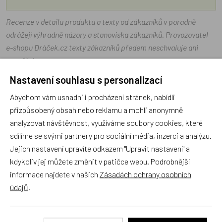
Recenze v detailu produktu a texty od zákazníků v poradně
odrážejí výhradně názory a stanoviska zákazníků. Provozovatel
e-shopu Dráček.cz texty zákazníků předem neschvaluje ani
neověřuje.
Nastavení souhlasu s personalizací
Zatím zde nejsou žádné dotazy. Buďte první, kdo se zeptá!
Abychom vám usnadnili procházení stránek, nabídli
přizpůsobený obsah nebo reklamu a mohli anonymně
analyzovat návštěvnost, využíváme soubory cookies, které
sdílíme se svými partnery pro sociální média, inzerci a analýzu.
Jejich nastavení upravíte odkazem "Upravit nastavení" a
Recenze
kdykoliv jej můžete změnit v patičce webu. Podrobnější
informace najdete v našich
Zásadách ochrany osobních
údajů
.
Produkt zatím nemá žádné hodnocení,
buďte první, kdo
produkt ohodnotí!