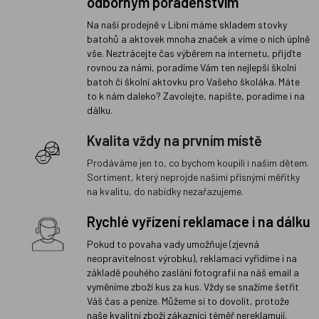
odborným poradenstvím
Na naší prodejně v Libni máme skladem stovky
batohů a aktovek mnoha značek a víme o nich úplně
vše. Neztrácejte čas výběrem na internetu, přijďte
rovnou za námi, poradíme Vám ten nejlepší školní
batoh či školní aktovku pro Vašeho školáka. Máte
to k nám daleko? Zavolejte, napište, poradíme i na
dálku.
Kvalita vždy na prvním místě
Prodáváme jen to, co bychom koupili i našim dětem.
Sortiment, který neprojde našimi přísnými měřítky
na kvalitu, do nabídky nezařazujeme.
Rychlé vyřízení reklamace i na dálku
Pokud to povaha vady umožňuje (zjevná
neopravitelnost výrobku), reklamaci vyřídíme i na
základě pouhého zaslání fotografií na náš email a
vyměníme zboží kus za kus. Vždy se snažíme šetřit
Váš čas a peníze. Můžeme si to dovolit, protože
naše kvalitní zboží zákazníci téměř nereklamují.