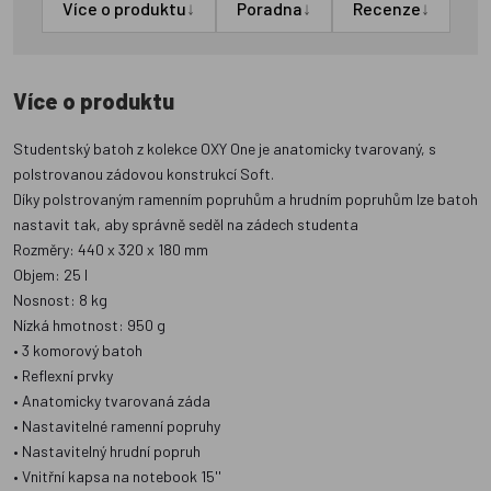
↓
↓
↓
Více o produktu
Poradna
Recenze
Více o produktu
Studentský batoh z kolekce OXY One je anatomicky tvarovaný, s
polstrovanou zádovou konstrukcí Soft.
Díky polstrovaným ramenním popruhům a hrudním popruhům lze batoh
nastavit tak, aby správně seděl na zádech studenta
Rozměry: 440 x 320 x 180 mm
Objem: 25 l
Nosnost: 8 kg
Nízká hmotnost: 950 g
• 3 komorový batoh
• Reflexní prvky
• Anatomicky tvarovaná záda
• Nastavitelné ramenní popruhy
• Nastavitelný hrudní popruh
• Vnitřní kapsa na notebook 15''