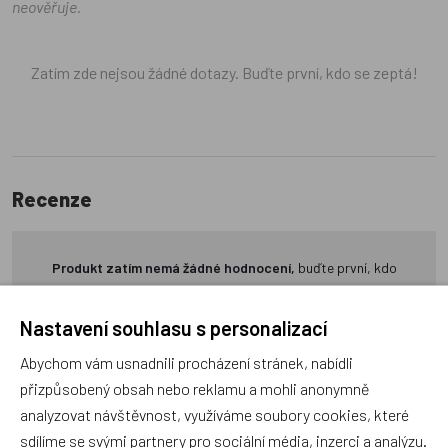
neověřuje.
Zatím zde nejsou žádné dotazy. Buďte první, kdo se zeptá!
Recenze
Produkt zatím nemá žádné hodnocení,
buďte první, kdo
produkt ohodnotí!
Nastavení souhlasu s personalizací
Přidat hodnocení
Abychom vám usnadnili procházení stránek, nabídli
přizpůsobený obsah nebo reklamu a mohli anonymně
analyzovat návštěvnost, využíváme soubory cookies, které
sdílíme se svými partnery pro sociální média, inzerci a analýzu.