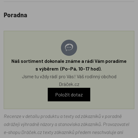
Poradna
Náš sortiment dokonale známe a rádi Vám poradíme
s výběrem (Po–Pá, 10–17 hod).
Jsme tu vždy rádi pro Vás! Váš rodinný obchod
Dráček.cz
Položit dotaz
Recenze v detailu produktu a texty od zákazníků v poradně
odrážejí výhradně názory a stanoviska zákazníků. Provozovatel
e-shopu Dráček.cz texty zákazníků předem neschvaluje ani