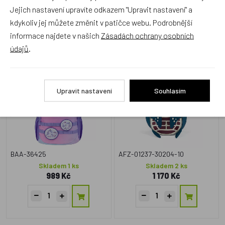
Jejich nastavení upravíte odkazem "Upravit nastavení" a
Alternativní zboží
kdykoliv jej můžete změnit v patičce webu. Podrobnější
informace najdete v našich
Zásadách ochrany osobních
údajů
.
BAAGL Batoh Buddy Hello
Batůžek pro nejmenší
Kitty Unicorn
Affenzahn Small Friend
Turtle modrý
NOVINKA
Upravit nastavení
Souhlasím
BAA-36425
AFZ-01237-30204-10
Skladem 1 ks
Skladem 2 ks
989 Kč
1 170 Kč