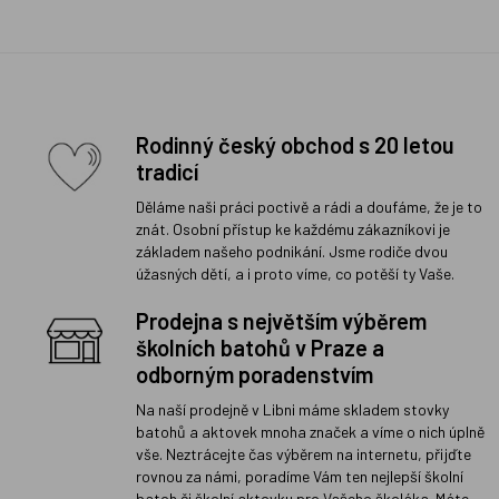
Rodinný český obchod s 20 letou
tradicí
Děláme naši práci poctivě a rádi a doufáme, že je to
znát. Osobní přístup ke každému zákazníkovi je
základem našeho podnikání. Jsme rodiče dvou
úžasných dětí, a i proto víme, co potěší ty Vaše.
Prodejna s největším výběrem
školních batohů v Praze a
odborným poradenstvím
Na naší prodejně v Libni máme skladem stovky
batohů a aktovek mnoha značek a víme o nich úplně
vše. Neztrácejte čas výběrem na internetu, přijďte
rovnou za námi, poradíme Vám ten nejlepší školní
batoh či školní aktovku pro Vašeho školáka. Máte