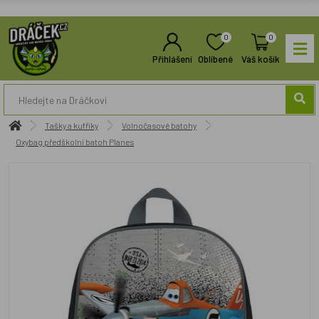
0
0
Přihlášení
Oblíbené
Váš košík
Tašky a kufříky
Volnočasové batohy
Oxybag předškolní batoh Planes