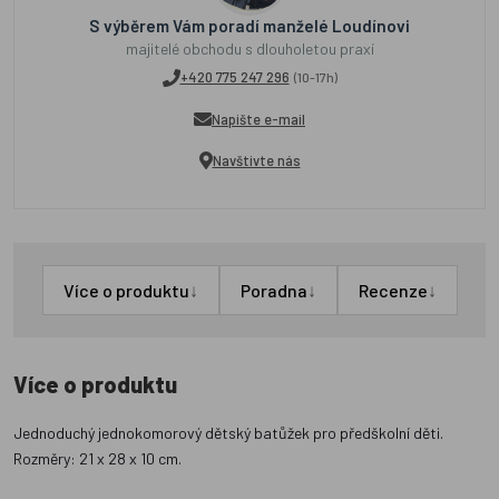
S výběrem Vám poradí manželé Loudínovi
majitelé obchodu s dlouholetou praxí
+420 775 247 296
(10-17h)
Napište e-mail
Navštivte nás
↓
↓
↓
Více o produktu
Poradna
Recenze
Více o produktu
Jednoduchý jednokomorový dětský batůžek pro předškolní děti.
Rozměry: 21 x 28 x 10 cm.