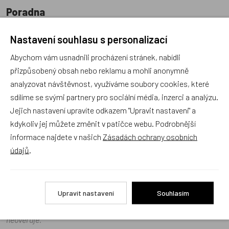
Poradna
Nastavení souhlasu s personalizací
Abychom vám usnadnili procházení stránek, nabídli
přizpůsobený obsah nebo reklamu a mohli anonymně
analyzovat návštěvnost, využíváme soubory cookies, které
Náš sortiment dokonale známe a rádi Vám poradíme
sdílíme se svými partnery pro sociální média, inzerci a analýzu.
s výběrem (Po–Pá, 10–17 hod).
Jejich nastavení upravíte odkazem "Upravit nastavení" a
Jsme tu vždy rádi pro Vás! Váš rodinný obchod
kdykoliv jej můžete změnit v patičce webu. Podrobnější
Dráček.cz
informace najdete v našich
Zásadách ochrany osobních
Položit dotaz
údajů
.
Recenze v detailu produktu a texty od zákazníků v poradně
odrážejí výhradně názory a stanoviska zákazníků. Provozovatel
Upravit nastavení
Souhlasím
e-shopu Dráček.cz texty zákazníků předem neschvaluje ani
neověřuje.