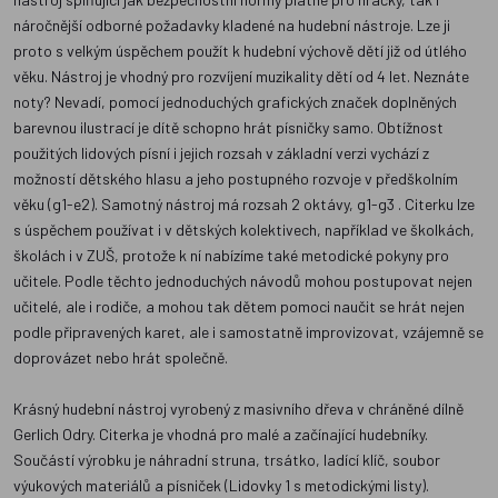
náročnější odborné požadavky kladené na hudební nástroje. Lze ji
proto s velkým úspěchem použít k hudební výchově dětí již od útlého
věku. Nástroj je vhodný pro rozvíjení muzikality dětí od 4 let. Neznáte
noty? Nevadí, pomocí jednoduchých grafických značek doplněných
barevnou ilustrací je dítě schopno hrát písničky samo. Obtížnost
použitých lidových písní i jejich rozsah v základní verzi vychází z
možností dětského hlasu a jeho postupného rozvoje v předškolním
věku (g1-e2). Samotný nástroj má rozsah 2 oktávy, g1-g3 . Citerku lze
s úspěchem používat i v dětských kolektivech, například ve školkách,
školách i v ZUŠ, protože k ní nabízíme také metodické pokyny pro
učitele. Podle těchto jednoduchých návodů mohou postupovat nejen
učitelé, ale i rodiče, a mohou tak dětem pomoci naučit se hrát nejen
podle připravených karet, ale i samostatně improvizovat, vzájemně se
doprovázet nebo hrát společně.
Krásný hudební nástroj vyrobený z masivního dřeva v chráněné dílně
Gerlich Odry. Citerka je vhodná pro malé a začínající hudebníky.
Součástí výrobku je náhradní struna, trsátko, ladící klíč, soubor
výukových materiálů a písniček (Lidovky 1 s metodickými listy).