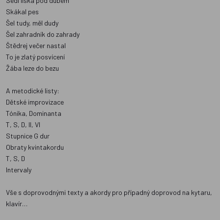
Sedí liška pod dubem
Skákal pes
Šel tudy, měl dudy
Šel zahradník do zahrady
Štědrej večer nastal
To je zlatý posvícení
Žába leze do bezu
A metodické listy:
Dětské improvizace
Tónika, Dominanta
T, S, D, II, VI
Stupnice G dur
Obraty kvintakordu
T, S, D
Intervaly
Vše s doprovodnými texty a akordy pro případný doprovod na kytaru,
klavír…