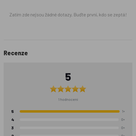
Zatím zde nejsou žádné dotazy. Buďte první, kdo se zeptá!
Recenze
5
1 hodnocení
5
1×
4
0×
3
0×
2
0×