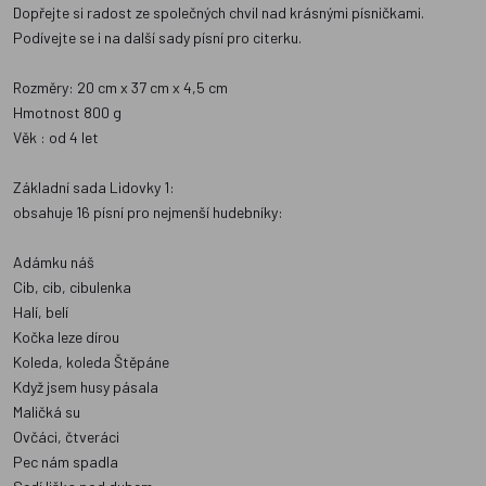
Dopřejte si radost ze společných chvil nad krásnými písničkami.
Podívejte se i na další sady písní pro citerku.
Rozměry: 20 cm x 37 cm x 4,5 cm
Hmotnost 800 g
Věk : od 4 let
Základní sada Lidovky 1:
obsahuje 16 písní pro nejmenší hudebníky:
Adámku náš
Cib, cib, cibulenka
Halí, belí
Kočka leze dírou
Koleda, koleda Štěpáne
Když jsem husy pásala
Maličká su
Ovčáci, čtveráci
Pec nám spadla