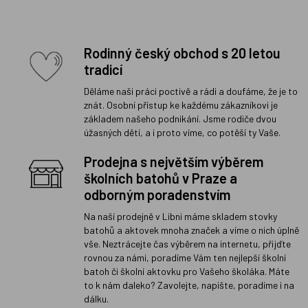
Rodinný český obchod s 20 letou
tradicí
Děláme naši práci poctivě a rádi a doufáme, že je to
znát. Osobní přístup ke každému zákazníkovi je
základem našeho podnikání. Jsme rodiče dvou
úžasných dětí, a i proto víme, co potěší ty Vaše.
Prodejna s největším výběrem
školních batohů v Praze a
odborným poradenstvím
Na naší prodejně v Libni máme skladem stovky
batohů a aktovek mnoha značek a víme o nich úplně
vše. Neztrácejte čas výběrem na internetu, přijďte
rovnou za námi, poradíme Vám ten nejlepší školní
batoh či školní aktovku pro Vašeho školáka. Máte
to k nám daleko? Zavolejte, napište, poradíme i na
dálku.