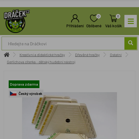
0
0
Přihlášení
Oblíbené
Váš košík
Kreativní a didaktické hračky
Dřevěné hračky
Ostatní
Gerlichova citerka - dětský hudební nástroj
Doprava zdarma
Český výrobek