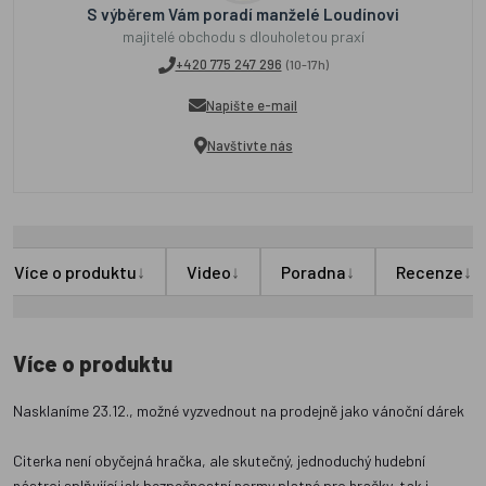
S výběrem Vám poradí manželé Loudínovi
majitelé obchodu s dlouholetou praxí
+420 775 247 296
(10-17h)
Napište e-mail
Navštivte nás
↓
↓
↓
↓
Více o produktu
Video
Poradna
Recenze
Více o produktu
Nasklaníme 23.12., možné vyzvednout na prodejně jako vánoční dárek
Citerka není obyčejná hračka, ale skutečný, jednoduchý hudební
nástroj splňující jak bezpečnostní normy platné pro hračky, tak i