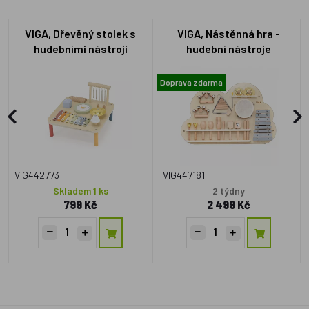
VIGA, Dřevěný stolek s
VIGA, Nástěnná hra -
hudebními nástroji
hudební nástroje
Doprava zdarma
VIG442773
VIG447181
Skladem 1 ks
2 týdny
799 Kč
2 499 Kč