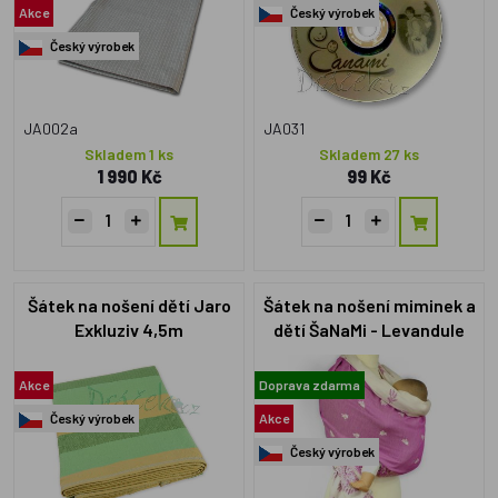
Akce
Český výrobek
Český výrobek
JA002a
JA031
Skladem 1 ks
Skladem 27 ks
1 990 Kč
99 Kč
Šátek na nošení dětí Jaro
Šátek na nošení miminek a
Exkluziv 4,5m
dětí ŠaNaMi - Levandule
4,5m + DVD s návody
zdarma
Akce
Doprava zdarma
Český výrobek
Akce
Český výrobek