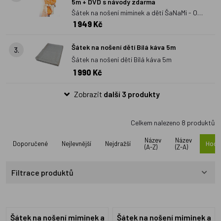
5m + DVD s návody zdarma
Šátek na nošení miminek a dětí ŠaNaMi - Obilí
1 949 Kč
5m + DVD s návody zdarma
Šátek na nošení dětí Bílá káva 5m
3.
Šátek na nošení dětí Bílá káva 5m
1 990 Kč
Zobrazit
další 3 produkty
Celkem nalezeno
8
produktů
Název
Název
Doporučené
Nejlevnější
Nejdražší
Hodn
(A-Z)
(Z-A)
Filtrace produktů
Šátek na nošení miminek a
Šátek na nošení miminek a