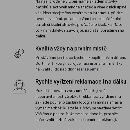
Na naší prodejně v Libni máme skladem stovky
batohů a aktovek mnoha značek a víme o nich úplně
vše. Neztrácejte čas výběrem na internetu, přijďte
rovnou za námi, poradíme Vám ten nejlepší školní
batoh či školní aktovku pro Vašeho školáka. Máte
to k nám daleko? Zavolejte, napište, poradíme i na
dálku.
Kvalita vždy na prvním místě
Prodáváme jen to, co bychom koupili i našim dětem.
Sortiment, který neprojde našimi přísnými měřítky
na kvalitu, do nabídky nezařazujeme.
Rychlé vyřízení reklamace i na dálku
Pokud to povaha vady umožňuje (zjevná
neopravitelnost výrobku), reklamaci vyřídíme i na
základě pouhého zaslání fotografií na náš email a
vyměníme zboží kus za kus. Vždy se snažíme šetřit
Váš čas a peníze. Můžeme si to dovolit, protože
naše kvalitní zboží zákazníci téměř nereklamují.