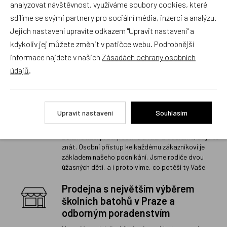
analyzovat návštěvnost, využíváme soubory cookies, které
sdílíme se svými partnery pro sociální média, inzerci a analýzu.
Jejich nastavení upravíte odkazem "Upravit nastavení" a
kdykoliv jej můžete změnit v patičce webu. Podrobnější
1
informace najdete v našich
Zásadách ochrany osobních
údajů
.
Rodinný český obchod s 20 letou
Upravit nastavení
Souhlasím
tradicí
Děláme naši práci poctivě a rádi a doufáme, že je to
znát. Osobní přístup ke každému zákazníkovi je
základem našeho podnikání. Jsme rodiče dvou
úžasných dětí, a i proto víme, co potěší ty Vaše.
Prodejna s největším výběrem
školních batohů v Praze a
odborným poradenstvím