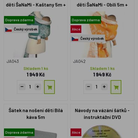
dětí ŠaNaMi - Kaštany 5m +
dětí ŠaNaMi - Obilí 5m +
DVD s návody zdarma
DVD s návody zdarma
Doprava zdarma
Doprava zdarma
Český výrobek
Akce
Český výrobek
JA043
JA042
Skladem 1 ks
Skladem 1 ks
1 949 Kč
1 949 Kč
Šátek na nošení dětí Bílá
Návody na vázání šátků -
káva 5m
instruktážní DVD
Doprava zdarma
Akce