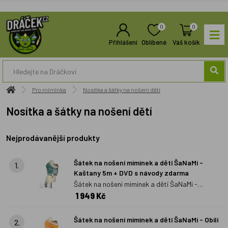
0
0
Přihlášení
Oblíbené
Váš košík
Pro miminka
Nosítka a šátky na nošení dětí
Nosítka a šátky na nošení dětí
Nejprodávanější produkty
Šátek na nošení miminek a dětí ŠaNaMi -
1.
Kaštany 5m + DVD s návody zdarma
Šátek na nošení miminek a dětí ŠaNaMi -
1 949 Kč
Kaštany 5m + DVD s návody zdarma
Šátek na nošení miminek a dětí ŠaNaMi - Obilí
2.