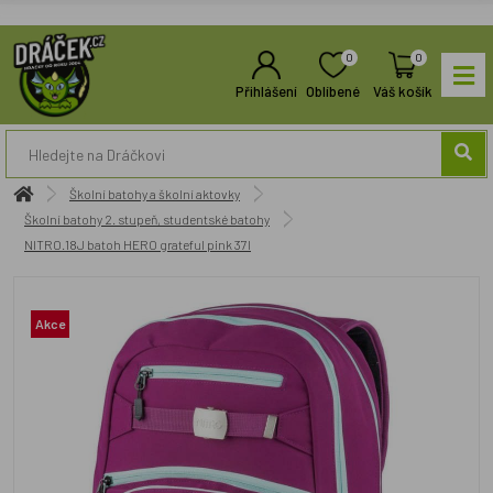
0
0
Přihlášení
Oblíbené
Váš košík
Školní batohy a školní aktovky
Školní batohy 2. stupeň, studentské batohy
NITRO.18J batoh HERO grateful pink 37l
Akce