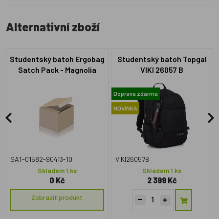
Alternativní zboží
Studentský batoh Ergobag
Studentský batoh Topgal
Satch Pack - Magnolia
VIKI 26057 B
Dream
Doprava zdarma
NOVINKA
SAT-01582-90413-10
VIKI26057B
Skladem 1 ks
Skladem 1 ks
0 Kč
2 399 Kč
Zobrazit produkt