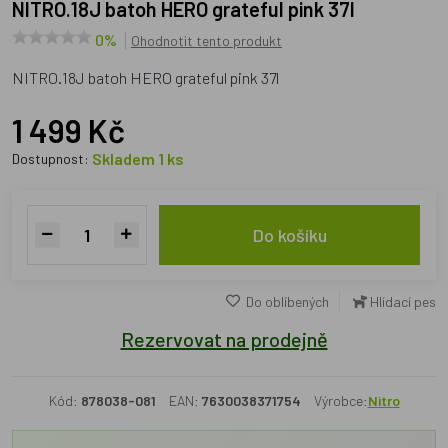
NITRO.18J batoh HERO grateful pink 37l
0%
Ohodnotit tento produkt
NITRO.18J batoh HERO grateful pink 37l
1 499 Kč
Skladem 1 ks
Dostupnost:
Do košíku
Do oblíbených
Hlídací pes
Rezervovat na prodejně
Kód:
878038-081
EAN:
7630038371754
Výrobce:
Nitro