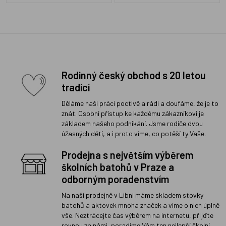
Rodinný český obchod s 20 letou
tradicí
Děláme naši práci poctivě a rádi a doufáme, že je to
znát. Osobní přístup ke každému zákazníkovi je
základem našeho podnikání. Jsme rodiče dvou
úžasných dětí, a i proto víme, co potěší ty Vaše.
Prodejna s největším výběrem
školních batohů v Praze a
odborným poradenstvím
Na naší prodejně v Libni máme skladem stovky
batohů a aktovek mnoha značek a víme o nich úplně
vše. Neztrácejte čas výběrem na internetu, přijďte
rovnou za námi, poradíme Vám ten nejlepší školní