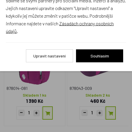
sdílíme se svými partnery pro sociální média, inzerci a analýzu.
Zboží se stejným motivem
Jejich nastavení upravíte odkazem "Upravit nastavení" a
kdykoliv jej můžete změnit v patičce webu. Podrobnější
informace najdete v našich
Zásadách ochrany osobních
NITRO.18J batoh CHASE
NITRO penál PENCIL CASE
údajů
.
grateful pink
XL fragments purple
Akce
Upravit nastavení
Souhlasím
878014-081
878043-009
Skladem 1 ks
Skladem 2 ks
1 390 Kč
460 Kč