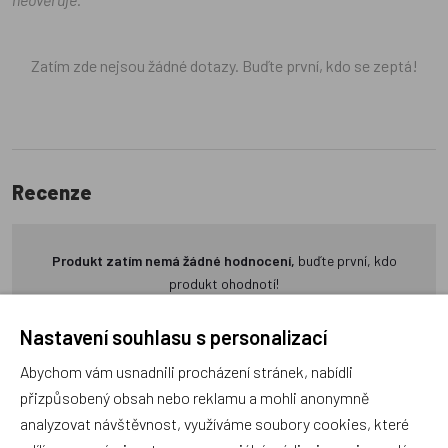
Zatím zde nejsou žádné dotazy. Buďte první, kdo se zeptá!
Recenze
Produkt zatím nemá žádné hodnocení,
buďte první, kdo
produkt ohodnotí!
Přidat hodnocení
Nastavení souhlasu s personalizací
Abychom vám usnadnili procházení stránek, nabídli
přizpůsobený obsah nebo reklamu a mohli anonymně
analyzovat návštěvnost, využíváme soubory cookies, které