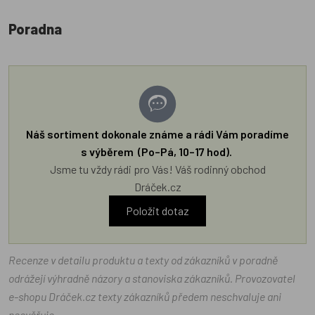
Poradna
Náš sortiment dokonale známe a rádi Vám poradíme
s výběrem (Po–Pá, 10–17 hod).
Jsme tu vždy rádi pro Vás! Váš rodinný obchod
Dráček.cz
Položit dotaz
Recenze v detailu produktu a texty od zákazníků v poradně
odrážejí výhradně názory a stanoviska zákazníků. Provozovatel
e-shopu Dráček.cz texty zákazníků předem neschvaluje ani
neověřuje.