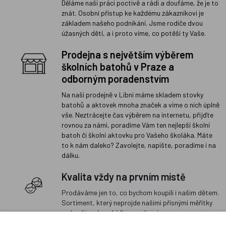
Děláme naši práci poctivě a rádi a doufáme, že je to
znát. Osobní přístup ke každému zákazníkovi je
základem našeho podnikání. Jsme rodiče dvou
úžasných dětí, a i proto víme, co potěší ty Vaše.
Prodejna s největším výběrem
školních batohů v Praze a
odborným poradenstvím
Na naší prodejně v Libni máme skladem stovky
batohů a aktovek mnoha značek a víme o nich úplně
vše. Neztrácejte čas výběrem na internetu, přijďte
rovnou za námi, poradíme Vám ten nejlepší školní
batoh či školní aktovku pro Vašeho školáka. Máte
to k nám daleko? Zavolejte, napište, poradíme i na
dálku.
Kvalita vždy na prvním místě
Prodáváme jen to, co bychom koupili i našim dětem.
Sortiment, který neprojde našimi přísnými měřítky
na kvalitu, do nabídky nezařazujeme.