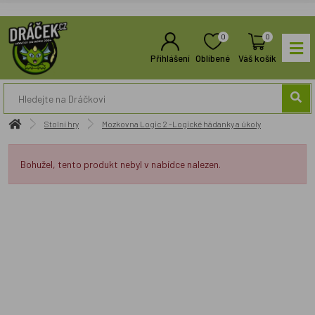
0
0
Přihlášení
Oblíbené
Váš košík
Stolní hry
Mozkovna Logic 2 -Logické hádanky a úkoly
Bohužel, tento produkt nebyl v nabídce nalezen.