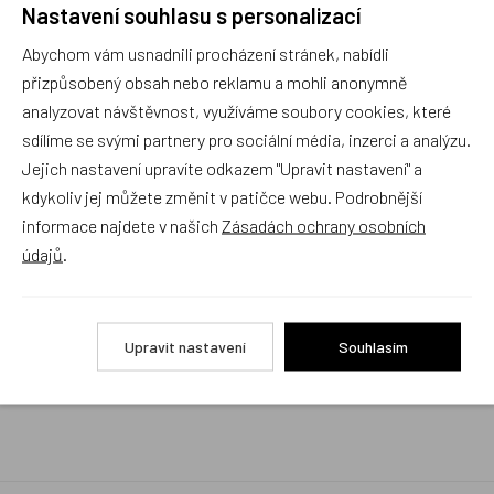
Nastavení souhlasu s personalizací
Rychlé vyřízení reklamace i na dálku
Abychom vám usnadnili procházení stránek, nabídli
Pokud to povaha vady umožňuje (zjevná
neopravitelnost výrobku), reklamaci vyřídíme i na
přizpůsobený obsah nebo reklamu a mohli anonymně
základě pouhého zaslání fotografií na náš email a
analyzovat návštěvnost, využíváme soubory cookies, které
vyměníme zboží kus za kus. Vždy se snažíme šetřit
sdílíme se svými partnery pro sociální média, inzerci a analýzu.
Váš čas a peníze. Můžeme si to dovolit, protože
naše kvalitní zboží zákazníci téměř nereklamují.
Jejich nastavení upravíte odkazem "Upravit nastavení" a
kdykoliv jej můžete změnit v patičce webu. Podrobnější
Milujeme české výrobky
informace najdete v našich
Zásadách ochrany osobních
a proto budou vždy v našem sortimentu zaujímat
údajů
.
přednostní místo
Rychlé doručení
Upravit nastavení
Souhlasím
Objednávky obsahující jen skladové položky
expedujeme i v den objednávky, ostatní dle dodací
lhůty uvedené na eshopu