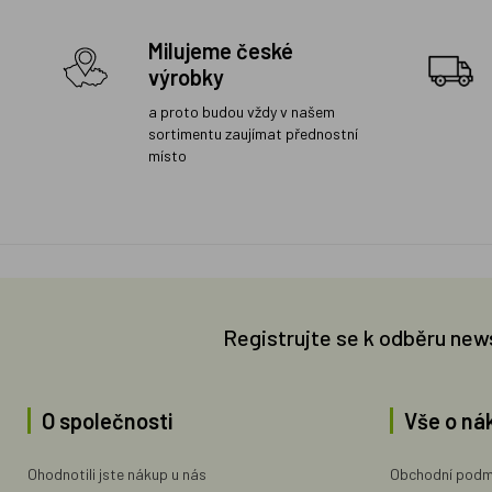
Milujeme české
výrobky
a proto budou vždy v našem
sortimentu zaujímat přednostní
místo
Registrujte se k odběru new
O společnosti
Vše o ná
Ohodnotili jste nákup u nás
Obchodní podm