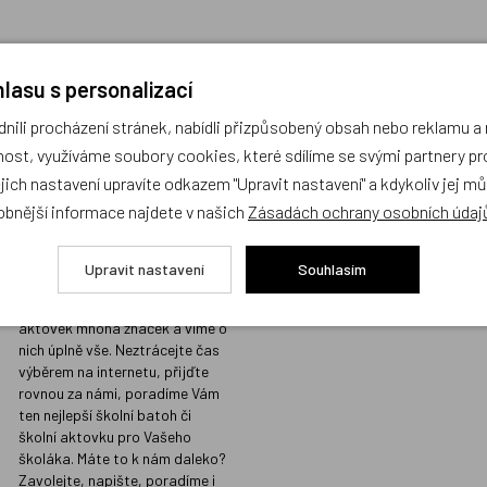
lasu s personalizací
ili procházení stránek, nabídli přizpůsobený obsah nebo reklamu 
Prodejna s největším
Kvalita vžd
ost, využíváme soubory cookies, které sdílíme se svými partnery pro
výběrem školních
místě
ejich nastavení upravíte odkazem "Upravit nastavení" a kdykoliv jej m
batohů v Praze a
Prodáváme jen t
obnější informace najdete v našich
Zásadách ochrany osobních údaj
odborným
koupili i našim d
poradenstvím
Sortiment, který
Upravit nastavení
Souhlasím
našimi přísnými 
Na naší prodejně v Libni máme
kvalitu, do nabíd
skladem stovky batohů a
nezařazujeme.
aktovek mnoha značek a víme o
nich úplně vše. Neztrácejte čas
výběrem na internetu, přijďte
rovnou za námi, poradíme Vám
ten nejlepší školní batoh či
školní aktovku pro Vašeho
školáka. Máte to k nám daleko?
Zavolejte, napište, poradíme i