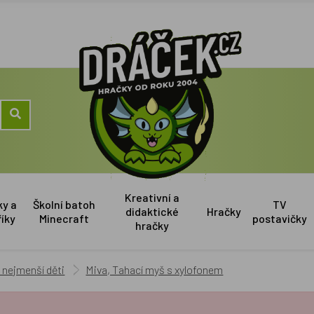
Kreativní a
ky a
Školní batoh
TV
didaktické
Hračky
říky
Minecraft
postavičky
hračky
 nejmenší děti
Miva, Tahací myš s xylofonem