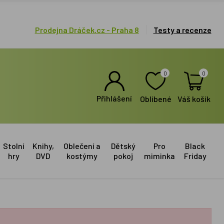
Prodejna Dráček.cz - Praha 8
Testy a recenze
0
0
Přihlášení
Oblíbené
Váš košík
Stolní
Knihy,
Oblečení a
Dětský
Pro
Black
hry
DVD
kostýmy
pokoj
miminka
Friday