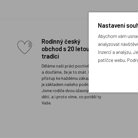
Nastavení souh
Abychom vám usnadn
Rodinný český
analyzovat návštěvn
obchod s 20 letou
inzerci a analýzu. J
tradicí
patičce webu. Podr
Děláme naši práci poctivě a rádi
a doufáme, že je to znát. Osobní
přístup ke každému zákazníkovi
je základem našeho podnikání.
Jsme rodiče dvou úžasných
dětí, a i proto víme, co potěší ty
Vaše.