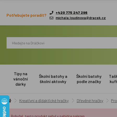
+420 775 247 296
Potřebujete poradit?
michala.loudinova@dracek.cz
Tipy na
Školní batohy a
Školní batohy
Taš
vánoční
školní aktovky
podle značky
kuf
dárky
Kreativní a didaktické hračky
Dřevěné hračky
Pro
Bohužel, tento produkt nebyl v nabídce nalezen.