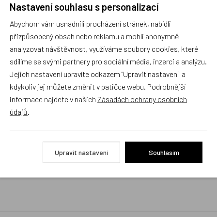
Nastavení souhlasu s personalizací
Rychlé vyřízení reklamace i na dálku
Abychom vám usnadnili procházení stránek, nabídli
Pokud to povaha vady umožňuje (zjevná
neopravitelnost výrobku), reklamaci vyřídíme i na
přizpůsobený obsah nebo reklamu a mohli anonymně
základě pouhého zaslání fotografií na náš email a
analyzovat návštěvnost, využíváme soubory cookies, které
vyměníme zboží kus za kus. Vždy se snažíme šetřit
sdílíme se svými partnery pro sociální média, inzerci a analýzu.
Váš čas a peníze. Můžeme si to dovolit, protože
naše kvalitní zboží zákazníci téměř nereklamují.
Jejich nastavení upravíte odkazem "Upravit nastavení" a
kdykoliv jej můžete změnit v patičce webu. Podrobnější
Milujeme české výrobky
informace najdete v našich
Zásadách ochrany osobních
a proto budou vždy v našem sortimentu zaujímat
údajů
.
přednostní místo
Rychlé doručení
Upravit nastavení
Souhlasím
Objednávky obsahující jen skladové položky
expedujeme i v den objednávky, ostatní dle dodací
lhůty uvedené na eshopu