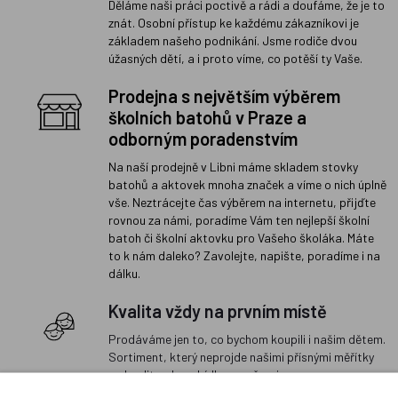
Děláme naši práci poctivě a rádi a doufáme, že je to
znát. Osobní přístup ke každému zákazníkovi je
základem našeho podnikání. Jsme rodiče dvou
úžasných dětí, a i proto víme, co potěší ty Vaše.
Prodejna s největším výběrem
školních batohů v Praze a
odborným poradenstvím
Na naší prodejně v Libni máme skladem stovky
batohů a aktovek mnoha značek a víme o nich úplně
vše. Neztrácejte čas výběrem na internetu, přijďte
rovnou za námi, poradíme Vám ten nejlepší školní
batoh či školní aktovku pro Vašeho školáka. Máte
to k nám daleko? Zavolejte, napište, poradíme i na
dálku.
Kvalita vždy na prvním místě
Prodáváme jen to, co bychom koupili i našim dětem.
Sortiment, který neprojde našimi přísnými měřítky
na kvalitu, do nabídky nezařazujeme.