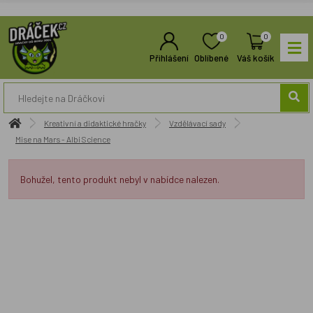
0
0
Přihlášení
Oblíbené
Váš košík
Kreativní a didaktické hračky
Vzdělávací sady
Mise na Mars - Albi Science
Bohužel, tento produkt nebyl v nabídce nalezen.