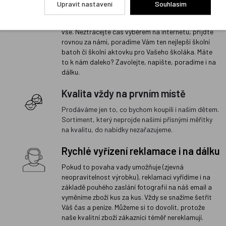
Upravit nastavení
Souhlasím
Na naší prodejně v Libni máme skladem stovky
batohů a aktovek mnoha značek a víme o nich úplně
vše. Neztrácejte čas výběrem na internetu, přijďte
rovnou za námi, poradíme Vám ten nejlepší školní
batoh či školní aktovku pro Vašeho školáka. Máte
to k nám daleko? Zavolejte, napište, poradíme i na
dálku.
Kvalita vždy na prvním místě
Prodáváme jen to, co bychom koupili i našim dětem.
Sortiment, který neprojde našimi přísnými měřítky
na kvalitu, do nabídky nezařazujeme.
Rychlé vyřízení reklamace i na dálku
Pokud to povaha vady umožňuje (zjevná
neopravitelnost výrobku), reklamaci vyřídíme i na
základě pouhého zaslání fotografií na náš email a
vyměníme zboží kus za kus. Vždy se snažíme šetřit
Váš čas a peníze. Můžeme si to dovolit, protože
naše kvalitní zboží zákazníci téměř nereklamují.