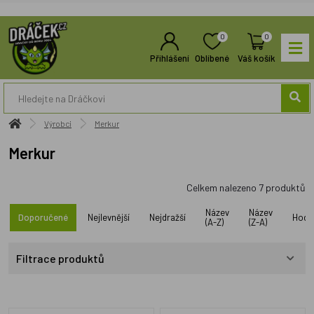
0
0
Přihlášení
Oblíbené
Váš košík
Výrobci
Merkur
Merkur
Celkem nalezeno
7
produktů
Název
Název
Doporučené
Nejlevnější
Nejdražší
Hodn
(A-Z)
(Z-A)
Filtrace produktů