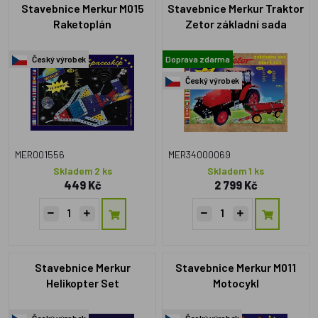
Stavebnice Merkur M015
Stavebnice Merkur Traktor
Raketoplán
Zetor základní sada
Český výrobek
Doprava zdarma
Český výrobek
MER001556
MER34000069
Skladem 2 ks
Skladem 1 ks
449 Kč
2 799 Kč
Stavebnice Merkur
Stavebnice Merkur M011
Helikopter Set
Motocykl
Český výrobek
Český výrobek