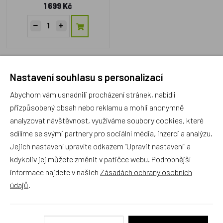
1 699 Kč
1
Nastavení souhlasu s personalizací
Abychom vám usnadnili procházení stránek, nabídli
přizpůsobený obsah nebo reklamu a mohli anonymně
Rodinný český obchod s 20 letou
analyzovat návštěvnost, využíváme soubory cookies, které
tradicí
sdílíme se svými partnery pro sociální média, inzerci a analýzu.
Děláme naši práci poctivě a rádi a doufáme, že je to
Jejich nastavení upravíte odkazem "Upravit nastavení" a
znát. Osobní přístup ke každému zákazníkovi je
kdykoliv jej můžete změnit v patičce webu. Podrobnější
základem našeho podnikání. Jsme rodiče dvou
informace najdete v našich
Zásadách ochrany osobních
úžasných dětí, a i proto víme, co potěší ty Vaše.
údajů
.
Prodejna s největším výběrem
školních batohů v Praze a
odborným poradenstvím