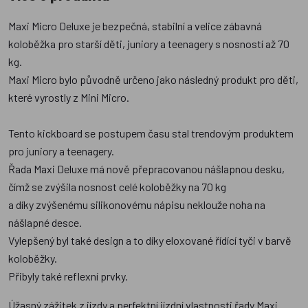
Maxi Micro Deluxe je bezpečná, stabilní a velice zábavná
koloběžka pro starší děti, juniory a teenagery s nosností až 70
kg.
Maxi Micro bylo původně určeno jako následný produkt pro děti,
které vyrostly z Mini Micro.
Tento kickboard se postupem času stal trendovým produktem
pro juniory a teenagery.
Řada Maxi Deluxe má nově přepracovanou nášlapnou desku,
čímž se zvýšila nosnost celé koloběžky na 70 kg
a díky zvýšenému silikonovému nápisu neklouže noha na
nášlapné desce.
Vylepšený byl také design a to díky eloxované řídící tyči v barvě
koloběžky.
Přibyly také reflexní prvky.
Úžasný zážitek z jízdy a perfektní jízdní vlastnosti řady Maxi