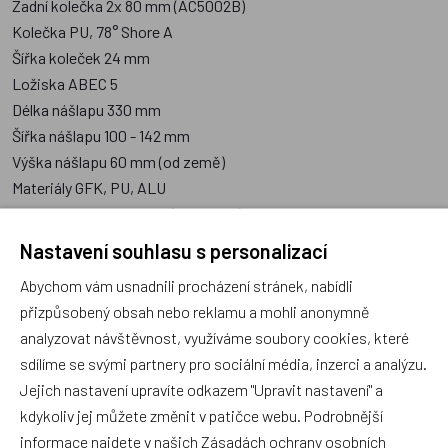
Zadní kolečka 2x 80 mm (AC5002B)
Kolečka PU, 78° Shore A
Šířka koleček 24 mm
Ložiska ABEC 5
Délka nášlapu 330 mm
Šířka nášlapu 100 - 142 mm
Výška nášlapu 60 mm (od země)
Materiály GFK, PU, ALU
Brzda ano, zadní blatník (AC7002B)
Rozměr celkem 560 mm x 240 mm x 920 mm (d x š x v)
Nastavení souhlasu s personalizací
Abychom vám usnadnili procházení stránek, nabídli
přizpůsobený obsah nebo reklamu a mohli anonymně
analyzovat návštěvnost, využíváme soubory cookies, které
Poradna
sdílíme se svými partnery pro sociální média, inzerci a analýzu.
Jejich nastavení upravíte odkazem "Upravit nastavení" a
kdykoliv jej můžete změnit v patičce webu. Podrobnější
informace najdete v našich
Zásadách ochrany osobních