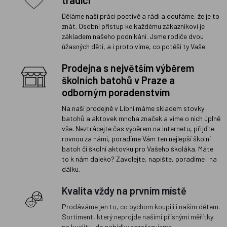
tradicí
Děláme naši práci poctivě a rádi a doufáme, že je to
znát. Osobní přístup ke každému zákazníkovi je
základem našeho podnikání. Jsme rodiče dvou
úžasných dětí, a i proto víme, co potěší ty Vaše.
Prodejna s největším výběrem
školních batohů v Praze a
odborným poradenstvím
Na naší prodejně v Libni máme skladem stovky
batohů a aktovek mnoha značek a víme o nich úplně
vše. Neztrácejte čas výběrem na internetu, přijďte
rovnou za námi, poradíme Vám ten nejlepší školní
batoh či školní aktovku pro Vašeho školáka. Máte
to k nám daleko? Zavolejte, napište, poradíme i na
dálku.
Kvalita vždy na prvním místě
Prodáváme jen to, co bychom koupili i našim dětem.
Sortiment, který neprojde našimi přísnými měřítky
na kvalitu, do nabídky nezařazujeme.