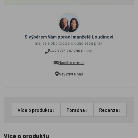
S výběrem Vám poradí manželé Loudínovi
majitelé obchodu s dlouholetou praxí
+420 775 247 296
(10-17h)
Napište e-mail
Navštivte nás
↓
↓
↓
Více o produktu
Poradna
Recenze
Více o produktu