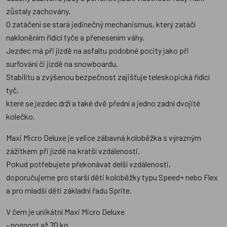
zůstaly zachovány.
O zatáčení se stará jedinečný mechanismus, který zatáčí
nakloněním řídící tyče a přenesením váhy.
Jezdec má při jízdě na asfaltu podobné pocity jako při
surfování či jízdě na snowboardu.
Stabilitu a zvýšenou bezpečnost zajišťuje teleskopická řídící
tyč,
které se jezdec drží a také dvě přední a jedno zadní dvojité
kolečko.
Maxi Micro Deluxe je velice zábavná koloběžka s výrazným
zážitkem při jízdě na kratší vzdálenosti.
Pokud potřebujete překonávat delší vzdálenosti,
doporučujeme pro starší děti koloběžky typu Speed+ nebo Flex
a pro mladší děti základní řadu Sprite.
V čem je unikátní Maxi Micro Deluxe
- nosnost až 70 kg