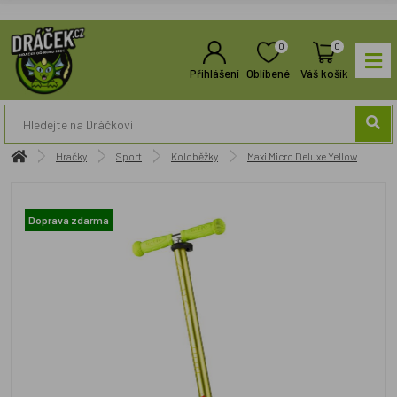
0
0
Přihlášení
Oblíbené
Váš košík
Hračky
Sport
Koloběžky
Maxi Micro Deluxe Yellow
Doprava zdarma