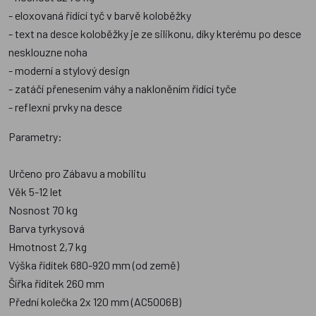
- eloxovaná řídící tyč v barvě koloběžky
- text na desce koloběžky je ze silikonu, díky kterému po desce
nesklouzne noha
- moderní a stylový design
- zatáčí přenesením váhy a nakloněním řídící tyče
- reflexní prvky na desce
Parametry:
Určeno pro Zábavu a mobilitu
Věk 5-12 let
Nosnost 70 kg
Barva tyrkysová
Hmotnost 2,7 kg
Výška řídítek 680-920 mm (od země)
Šířka řídítek 260 mm
Přední kolečka 2x 120 mm (AC5006B)