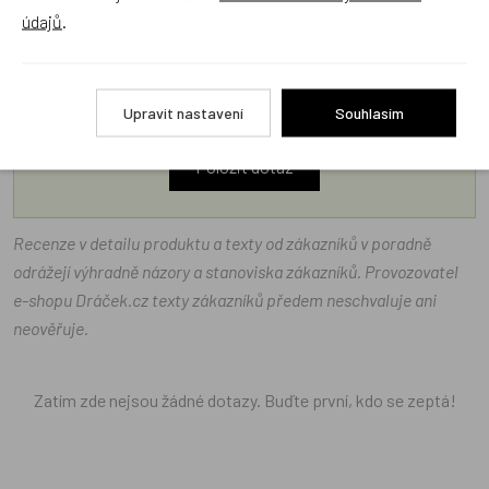
údajů
.
Náš sortiment dokonale známe a rádi Vám poradíme
s výběrem (Po–Pá, 10–17 hod).
Jsme tu vždy rádi pro Vás! Váš rodinný obchod
Upravit nastavení
Souhlasím
Dráček.cz
Položit dotaz
Recenze v detailu produktu a texty od zákazníků v poradně
odrážejí výhradně názory a stanoviska zákazníků. Provozovatel
e-shopu Dráček.cz texty zákazníků předem neschvaluje ani
neověřuje.
Zatím zde nejsou žádné dotazy. Buďte první, kdo se zeptá!