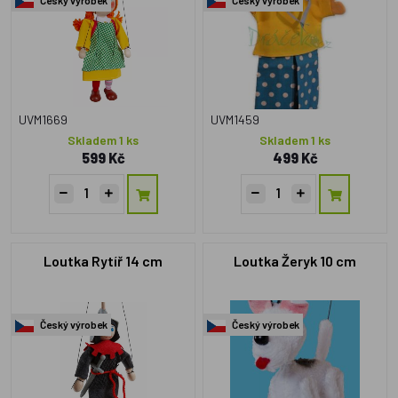
UVM1669
UVM1459
Skladem 1 ks
Skladem 1 ks
599 Kč
499 Kč
Loutka Rytíř 14 cm
Loutka Žeryk 10 cm
Český výrobek
Český výrobek