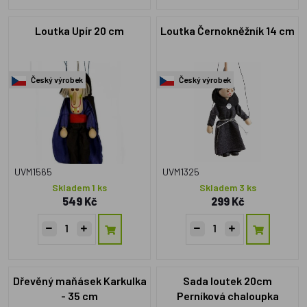
Loutka Upír 20 cm
Loutka Černokněžník 14 cm
Český výrobek
Český výrobek
UVM1565
UVM1325
Skladem 1 ks
Skladem 3 ks
549 Kč
299 Kč
Dřevěný maňásek Karkulka
Sada loutek 20cm
- 35 cm
Perníková chaloupka