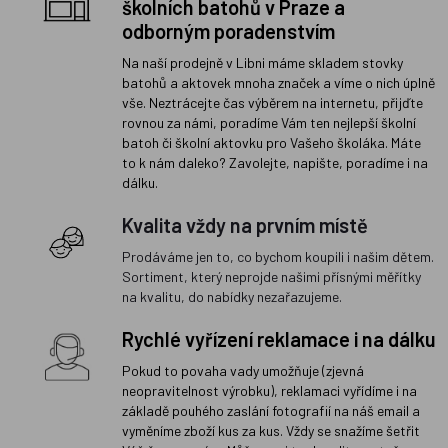
školních batohů v Praze a
odborným poradenstvím
Na naší prodejně v Libni máme skladem stovky
batohů a aktovek mnoha značek a víme o nich úplně
vše. Neztrácejte čas výběrem na internetu, přijďte
rovnou za námi, poradíme Vám ten nejlepší školní
batoh či školní aktovku pro Vašeho školáka. Máte
to k nám daleko? Zavolejte, napište, poradíme i na
dálku.
Kvalita vždy na prvním místě
Prodáváme jen to, co bychom koupili i našim dětem.
Sortiment, který neprojde našimi přísnými měřítky
na kvalitu, do nabídky nezařazujeme.
Rychlé vyřízení reklamace i na dálku
Pokud to povaha vady umožňuje (zjevná
neopravitelnost výrobku), reklamaci vyřídíme i na
základě pouhého zaslání fotografií na náš email a
vyměníme zboží kus za kus. Vždy se snažíme šetřit