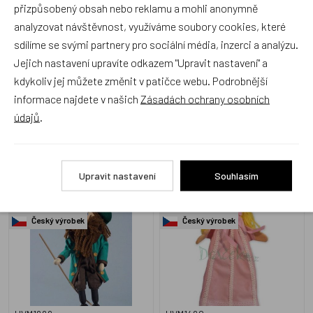
přizpůsobený obsah nebo reklamu a mohli anonymně
analyzovat návštěvnost, využíváme soubory cookies, které
sdílíme se svými partnery pro sociální média, inzerci a analýzu.
UVM1314
UVM1697
Jejich nastavení upravíte odkazem "Upravit nastavení" a
Skladem 2 ks
Skladem 2 ks
kdykoliv jej můžete změnit v patičce webu. Podrobnější
299 Kč
599 Kč
informace najdete v našich
Zásadách ochrany osobních
údajů
.
Loutka Krakonoš 20 cm
Dřevěný maňásek
Upravit nastavení
Souhlasím
Princezna - 35 cm
Český výrobek
Český výrobek