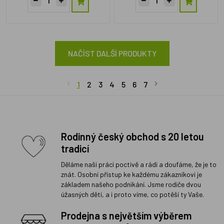
NAČÍST DALŠÍ PRODUKTY
1
2
3
4
5
6
7
Rodinný český obchod s 20 letou
tradicí
Děláme naši práci poctivě a rádi a doufáme, že je to
znát. Osobní přístup ke každému zákazníkovi je
základem našeho podnikání. Jsme rodiče dvou
úžasných dětí, a i proto víme, co potěší ty Vaše.
Prodejna s největším výběrem