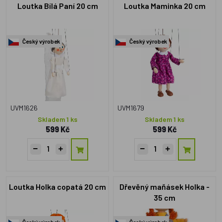
Loutka Bílá Paní 20 cm
Loutka Maminka 20 cm
Český výrobek
Český výrobek
UVM1626
UVM1679
Skladem 1 ks
Skladem 1 ks
599 Kč
599 Kč
Loutka Holka copatá 20 cm
Dřevěný maňásek Holka -
35 cm
Český výrobek
Český výrobek