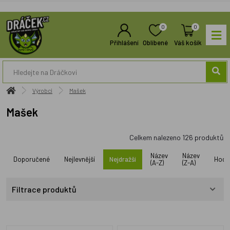
0
0
Přihlášení
Oblíbené
Váš košík
Výrobci
Mašek
Mašek
Celkem nalezeno
126
produktů
Název
Název
Doporučené
Nejlevnější
Nejdražší
Hodn
(A-Z)
(Z-A)
Filtrace produktů