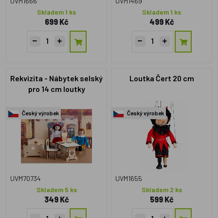
UVM1666
UVM1469
Skladem 1 ks
Skladem 1 ks
699 Kč
499 Kč
Rekvizita - Nábytek selský
Loutka Čert 20 cm
pro 14 cm loutky
Český výrobek
Český výrobek
UVM70734
UVM1655
Skladem 5 ks
Skladem 2 ks
349 Kč
599 Kč