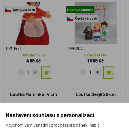
Český výrobek
Doprava zdarma
Český výrobek
UVM1471
UVM003a
Skladem 2 ks
Skladem 1 ks
499 Kč
1 699 Kč
Loutka Maminka 14 cm
Loutka Švejk 20 cm
Nastavení souhlasu s personalizací
Český výrobek
Český výrobek
Abychom vám usnadnili procházení stránek, nabídli