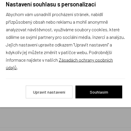
Nastavení souhlasu s personalizací
Rychlé vyřízení reklamace i na dálku
Abychom vám usnadnili procházení stránek, nabídli
Pokud to povaha vady umožňuje (zjevná
neopravitelnost výrobku), reklamaci vyřídíme i na
přizpůsobený obsah nebo reklamu a mohli anonymně
základě pouhého zaslání fotografií na náš email a
analyzovat návštěvnost, využíváme soubory cookies, které
vyměníme zboží kus za kus. Vždy se snažíme šetřit
sdílíme se svými partnery pro sociální média, inzerci a analýzu.
Váš čas a peníze. Můžeme si to dovolit, protože
naše kvalitní zboží zákazníci téměř nereklamují.
Jejich nastavení upravíte odkazem "Upravit nastavení" a
kdykoliv jej můžete změnit v patičce webu. Podrobnější
Milujeme české výrobky
informace najdete v našich
Zásadách ochrany osobních
a proto budou vždy v našem sortimentu zaujímat
údajů
.
přednostní místo
Rychlé doručení
Upravit nastavení
Souhlasím
Objednávky obsahující jen skladové položky
expedujeme i v den objednávky, ostatní dle dodací
lhůty uvedené na eshopu