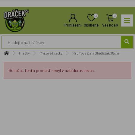
0
0
Přihlášení
Oblíbené
Váš košík
Hračky
Plyšové hračky
Mac Toys Zlatý Bludišťák 35cm
Bohužel, tento produkt nebyl v nabídce nalezen.