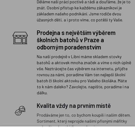
Děláme naši práci poctivě a rádi a doufáme, že je to
znát. Osobní přístup ke každému zákazníkovi je
základem našeho podnikání. Jsme rodiče dvou
úžasných dětí, a i proto víme, co potěší ty Vaše.
Prodejna s největším výběrem
školních batohů v Praze a
odborným poradenstvím
Na naší prodejně v Libni máme skladem stovky
batohů a aktovek mnoha značek a víme o nich úplně
vše. Neztrácejte čas výběrem na internetu, přijďte
rovnou za námi, poradíme Vám ten nejlepší školní
batoh či školní aktovku pro Vašeho školáka. Máte
to k nám daleko? Zavolejte, napište, poradíme i na
dálku.
Kvalita vždy na prvním místě
Prodáváme jen to, co bychom koupili i našim dětem.
Sortiment, který neprojde našimi přísnými měřítky
na kvalitu, do nabídky nezařazujeme.