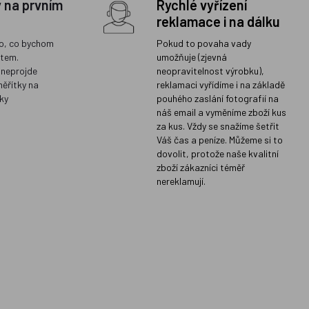
y na prvním
Rychlé vyřízení
reklamace i na dálku
o, co bychom
Pokud to povaha vady
ětem.
umožňuje (zjevná
 neprojde
neopravitelnost výrobku),
měřítky na
reklamaci vyřídíme i na základě
ky
pouhého zaslání fotografií na
náš email a vyměníme zboží kus
za kus. Vždy se snažíme šetřit
Váš čas a peníze. Můžeme si to
dovolit, protože naše kvalitní
zboží zákazníci téměř
nereklamují.