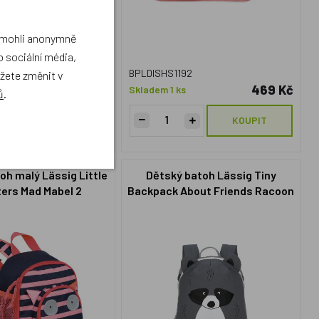
a mohli anonymně
 sociální média,
BPLDISHS1192
ůžete změnit v
890 Kč
469 Kč
s
Skladem 1 ks
ů
.
KOUPIT
KOUPIT
oh malý Lässig Little
Dětský batoh Lässig Tiny
ers Mad Mabel 2
Backpack About Friends Racoon
- Mýval