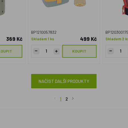
BP1210057832
BP12030017
369 Kč
499 Kč
Skladem 1 ks
Skladem 2 k
KOUPIT
KOUPIT
NAČÍST DALŠÍ PRODUKTY
1
2