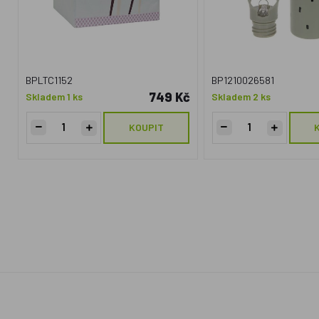
BPLTC1152
BP1210026581
749 Kč
Skladem 1 ks
Skladem 2 ks
KOUPIT