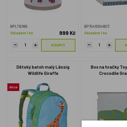
BPLTB186
BP1541004807
999 Kč
Skladem 1 ks
Skladem 1 ks
KOUPIT
Dětský batoh malý Lässig
Box na hračky To
Wildlife Giraffe
Crocodile Gr
Akce