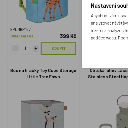
Nastavení souh
Abychom vám usnadn
analyzovat návštěvn
BPLMBP187
BPLTB108
inzerci a analýzu. J
399 Kč
Skladem 1 ks
Skladem 1 ks
patičce webu. Podr
KOUPIT
Box na hračky Toy Cube Storage
Dětská lahev Läss
Little Tree Fawn
Stainless Steel Ha
light olive