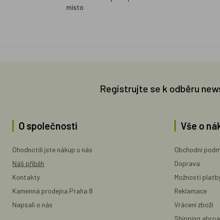
místo
Registrujte se k odběru new
O společnosti
Vše o ná
Ohodnotili jste nákup u nás
Obchodní podm
Náš příběh
Doprava
Kontakty
Možnosti platb
Kamenná prodejna Praha 8
Reklamace
Napsali o nás
Vrácení zboží
Shipping abro