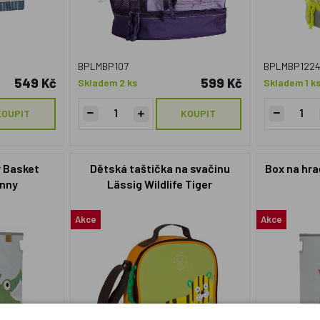
BPLMBP107
BPLMBP122
549 Kč
599 Kč
Skladem 2 ks
Skladem 1 k
KOUPIT
KOUPIT
y Basket
Dětská taštička na svačinu
Box na hra
anny
Lässig Wildlife Tiger
Akce
Akce