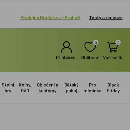
Prodejna Dráček.cz - Praha 8
Testy a recenze
0
0
Přihlášení
Oblíbené
Váš košík
Stolní
Knihy,
Oblečení a
Dětský
Pro
Black
hry
DVD
kostýmy
pokoj
miminka
Friday