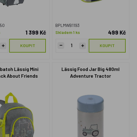
50
BPLMWB1193
1 399 Kč
499 Kč
s
Skladem 1 ks
KOUPIT
KOUPIT
batoh Lässig Mini
Lässig Food Jar Big 480ml
ck About Friends
Adventure Tractor
elange grey