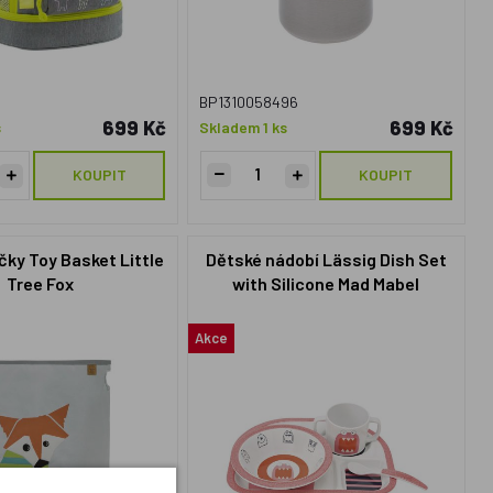
4
BP1310058496
699 Kč
699 Kč
s
Skladem 1 ks
KOUPIT
KOUPIT
čky Toy Basket Little
Dětské nádobí Lässig Dish Set
Tree Fox
with Silicone Mad Mabel
Akce