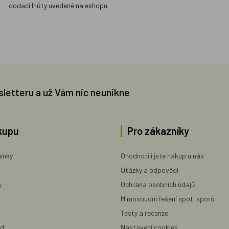
dodací lhůty uvedené na eshopu
sletteru a už Vám nic neunikne
kupu
Pro zákazníky
ínky
Ohodnotili jste nákup u nás
Otázky a odpovědi
y
Ochrana osobních údajů
Mimosoudní řešení spot. sporů
Testy a recenze
ad
Nastavení cookies