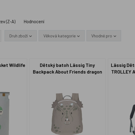
ev (Z-A)
Hodnocení
Druh zboží
Věková kategorie
Vhodné pro
ket Wildlife
Dětský batoh Lässig Tiny
Lässig Dět
Backpack About Friends dragon
TROLLEY A