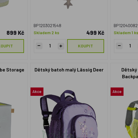
BP1203021548
BP12040082
899 Kč
499 Kč
Skladem 2 ks
Skladem 1 k
KOUPIT
KOUPIT
ube Storage
Dětský batoh malý Lässig Deer
Dětský 
Backpa
m
Akce
Akce