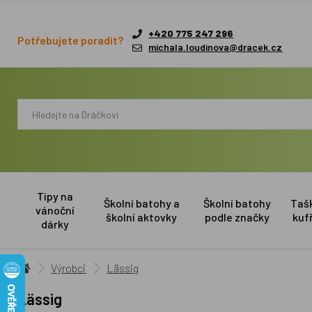
+420 775 247 296
Potřebujete poradit?
michala.loudinova@dracek.cz
Tipy na
Školní batohy a
Školní batohy
Taš
vánoční
školní aktovky
podle značky
kuf
dárky
Výrobci
Lässig
Lässig