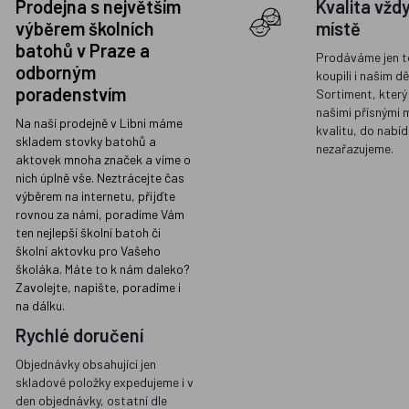
Prodejna s největším
Kvalita vžd
výběrem školních
místě
batohů v Praze a
Prodáváme jen t
odborným
koupili i našim d
poradenstvím
Sortiment, který
našimi přísnými 
Na naší prodejně v Libni máme
kvalitu, do nabíd
skladem stovky batohů a
nezařazujeme.
aktovek mnoha značek a víme o
nich úplně vše. Neztrácejte čas
výběrem na internetu, přijďte
rovnou za námi, poradíme Vám
ten nejlepší školní batoh či
školní aktovku pro Vašeho
školáka. Máte to k nám daleko?
Zavolejte, napište, poradíme i
na dálku.
Rychlé doručení
Objednávky obsahující jen
skladové položky expedujeme i v
den objednávky, ostatní dle