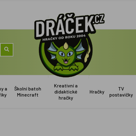
Kreativní a
ky a
Školní batoh
TV
didaktické
Hračky
říky
Minecraft
postavičky
hračky