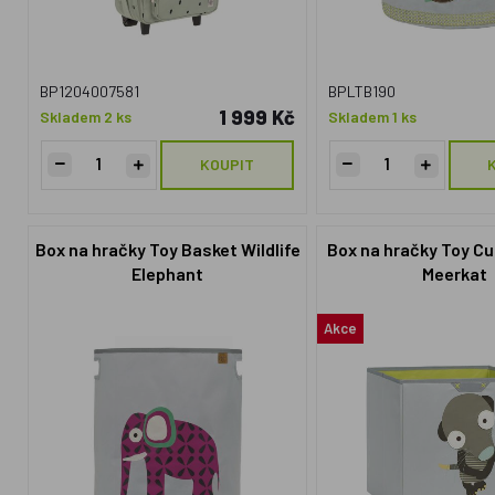
BP1204007581
BPLTB190
1 999 Kč
Skladem 2 ks
Skladem 1 ks
KOUPIT
Box na hračky Toy Basket Wildlife
Box na hračky Toy C
Elephant
Meerkat
Akce