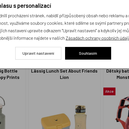
lasu s personalizací
ili procházení stránek, nabídli přizpůsobený obsah nebo reklamu 
ost, využíváme soubory cookies, které sdílíme se svými partnery pro
BP7169004
BPLTB1151
ejich nastavení upravíte odkazem "Upravit nastavení" a kdykoliv jej m
999 Kč
299 Kč
Skladem 1 ks
Skladem 2 k
obnější informace najdete v našich
Zásadách ochrany osobních údaj
KOUPIT
KOUPIT
Upravit nastavení
Souhlasím
ig Bottle
Lässig Lunch Set About Friends
Dětský bat
ppy Prints
Lion
Monst
Akce