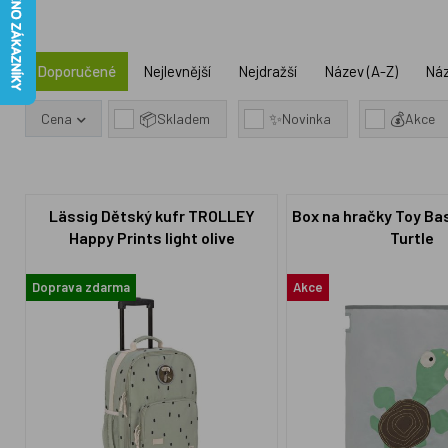
Doporučené
Nejlevnější
Nejdražší
Název (A-Z)
Náz
📦
✨
💰
Cena
Skladem
Novinka
Akce
Lässig Dětský kufr TROLLEY
Box na hračky Toy Bas
Happy Prints light olive
Turtle
Doprava zdarma
Akce