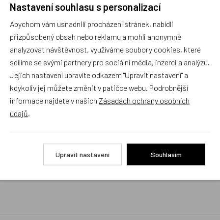
Nastavení souhlasu s personalizací
Rychlé vyřízení reklamace i na dálku
Abychom vám usnadnili procházení stránek, nabídli
Pokud to povaha vady umožňuje (zjevná
neopravitelnost výrobku), reklamaci vyřídíme i na
přizpůsobený obsah nebo reklamu a mohli anonymně
základě pouhého zaslání fotografií na náš email a
analyzovat návštěvnost, využíváme soubory cookies, které
vyměníme zboží kus za kus. Vždy se snažíme šetřit
sdílíme se svými partnery pro sociální média, inzerci a analýzu.
Váš čas a peníze. Můžeme si to dovolit, protože
naše kvalitní zboží zákazníci téměř nereklamují.
Jejich nastavení upravíte odkazem "Upravit nastavení" a
kdykoliv jej můžete změnit v patičce webu. Podrobnější
Milujeme české výrobky
informace najdete v našich
Zásadách ochrany osobních
a proto budou vždy v našem sortimentu zaujímat
údajů
.
přednostní místo
Rychlé doručení
Upravit nastavení
Souhlasím
Objednávky obsahující jen skladové položky
expedujeme i v den objednávky, ostatní dle dodací
lhůty uvedené na eshopu