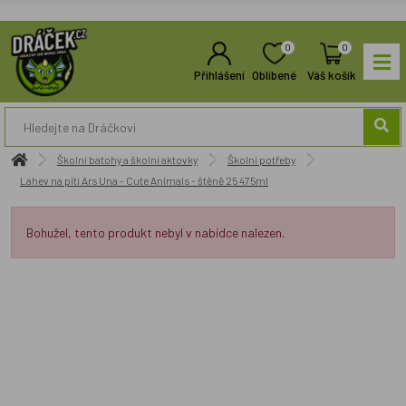
0
0
Přihlášení
Oblíbené
Váš košík
Školní batohy a školní aktovky
Školní potřeby
Lahev na pití Ars Una - Cute Animals - štěně 25 475ml
Bohužel, tento produkt nebyl v nabídce nalezen.