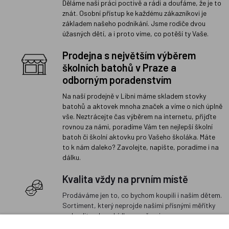
Děláme naši práci poctivě a rádi a doufáme, že je to
znát. Osobní přístup ke každému zákazníkovi je
základem našeho podnikání. Jsme rodiče dvou
úžasných dětí, a i proto víme, co potěší ty Vaše.
Prodejna s největším výběrem
školních batohů v Praze a
odborným poradenstvím
Na naší prodejně v Libni máme skladem stovky
batohů a aktovek mnoha značek a víme o nich úplně
vše. Neztrácejte čas výběrem na internetu, přijďte
rovnou za námi, poradíme Vám ten nejlepší školní
batoh či školní aktovku pro Vašeho školáka. Máte
to k nám daleko? Zavolejte, napište, poradíme i na
dálku.
Kvalita vždy na prvním místě
Prodáváme jen to, co bychom koupili i našim dětem.
Sortiment, který neprojde našimi přísnými měřítky
na kvalitu, do nabídky nezařazujeme.