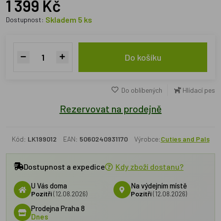
1 399 Kč
Skladem 5 ks
Dostupnost:
Do košíku
Do oblíbených
Hlídací pes
Rezervovat na prodejně
Kód:
LK199012
EAN:
5060240931170
Výrobce:
Cuties and Pals
Dostupnost a expedice
Kdy zboží dostanu?
U Vás doma
Na výdejním místě
Pozítří
(12.08.2026)
Pozítří
(12.08.2026)
Prodejna Praha 8
Dnes