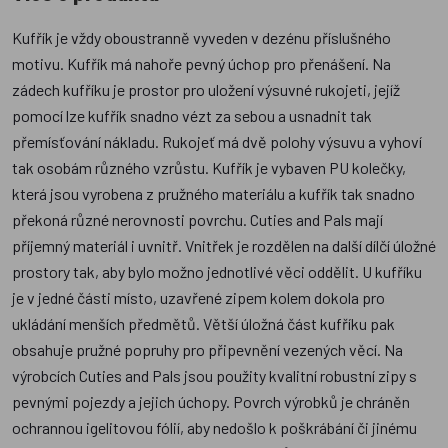
Kufřík je vždy oboustranně vyveden v dezénu příslušného
motivu. Kufřík má nahoře pevný úchop pro přenášení. Na
zádech kufříku je prostor pro uložení výsuvné rukojeti, jejíž
pomocí lze kufřík snadno vézt za sebou a usnadnit tak
přemísťování nákladu. Rukojeť má dvě polohy výsuvu a vyhoví
tak osobám různého vzrůstu. Kufřík je vybaven PU kolečky,
která jsou vyrobena z pružného materiálu a kufřík tak snadno
překoná různé nerovnosti povrchu. Cuties and Pals mají
příjemný materiál i uvnitř. Vnitřek je rozdělen na další dílčí úložné
prostory tak, aby bylo možno jednotlivé věci oddělit. U kufříku
je v jedné části místo, uzavřené zipem kolem dokola pro
ukládání menších předmětů. Větší úložná část kufříku pak
obsahuje pružné popruhy pro připevnění vezených věcí. Na
výrobcích Cuties and Pals jsou použity kvalitní robustní zipy s
pevnými pojezdy a jejich úchopy. Povrch výrobků je chráněn
ochrannou igelitovou fólií, aby nedošlo k poškrábání či jinému