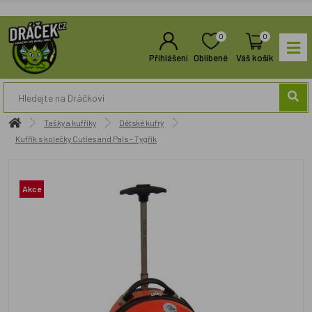
0
0
Přihlášení
Oblíbené
Váš košík
Tašky a kufříky
Dětské kufry
Kufřík s kolečky Cuties and Pals - Tygřík
Akce