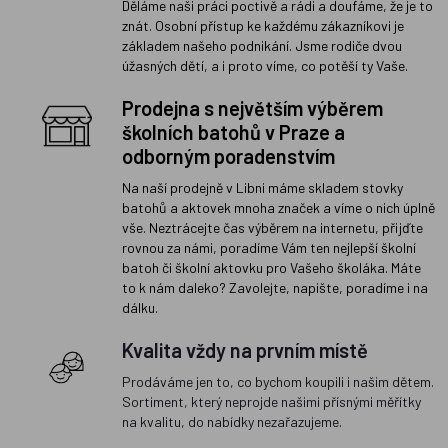
Děláme naši práci poctivě a rádi a doufáme, že je to
znát. Osobní přístup ke každému zákazníkovi je
základem našeho podnikání. Jsme rodiče dvou
úžasných dětí, a i proto víme, co potěší ty Vaše.
Prodejna s největším výběrem
školních batohů v Praze a
odborným poradenstvím
Na naší prodejně v Libni máme skladem stovky
batohů a aktovek mnoha značek a víme o nich úplně
vše. Neztrácejte čas výběrem na internetu, přijďte
rovnou za námi, poradíme Vám ten nejlepší školní
batoh či školní aktovku pro Vašeho školáka. Máte
to k nám daleko? Zavolejte, napište, poradíme i na
dálku.
Kvalita vždy na prvním místě
Prodáváme jen to, co bychom koupili i našim dětem.
Sortiment, který neprojde našimi přísnými měřítky
na kvalitu, do nabídky nezařazujeme.