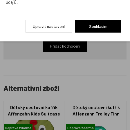
údajů
.
Recenze
Produkt zatím nemá žádné hodnocení,
buďte první, kdo
Upravit nastavení
Souhlasím
produkt ohodnotí!
Přidat hodnocení
Alternativní zboží
Dětský cestovní kufřík
Dětský cestovní kufřík
Affenzahn Kids Suitcase
Affenzahn Trolley Finn
Dragon - green
Frog - green
Doprava zdarma
Doprava zdarma