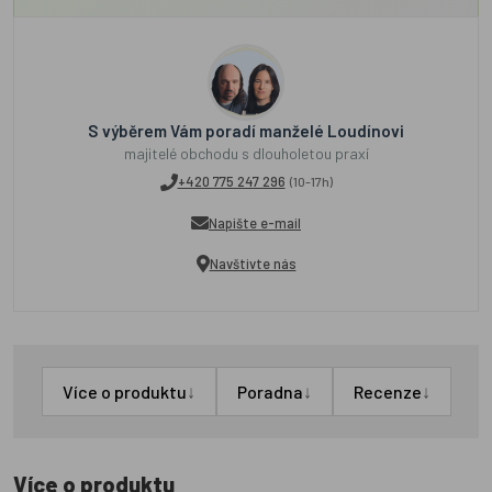
S výběrem Vám poradí manželé Loudínovi
majitelé obchodu s dlouholetou praxí
+420 775 247 296
(10-17h)
Napište e-mail
Navštivte nás
↓
↓
↓
Více o produktu
Poradna
Recenze
Více o produktu