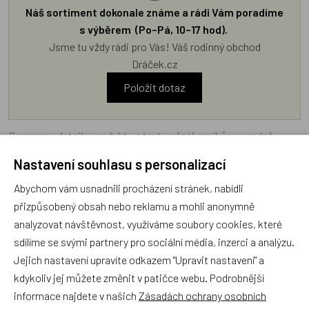
Náš sortiment dokonale známe a rádi Vám poradíme
s výběrem (Po–Pá, 10–17 hod).
Jsme tu vždy rádi pro Vás! Váš rodinný obchod
Dráček.cz
Položit dotaz
Recenze v detailu produktu a texty od zákazníků v poradně
odrážejí výhradně názory a stanoviska zákazníků. Provozovatel
Nastavení souhlasu s personalizací
e-shopu Dráček.cz texty zákazníků předem neschvaluje ani
Abychom vám usnadnili procházení stránek, nabídli
neověřuje.
přizpůsobený obsah nebo reklamu a mohli anonymně
analyzovat návštěvnost, využíváme soubory cookies, které
Zatím zde nejsou žádné dotazy. Buďte první, kdo se zeptá!
sdílíme se svými partnery pro sociální média, inzerci a analýzu.
Jejich nastavení upravíte odkazem "Upravit nastavení" a
kdykoliv jej můžete změnit v patičce webu. Podrobnější
informace najdete v našich
Zásadách ochrany osobních