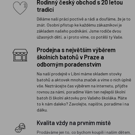
Rodinný český obchod s 20 letou
tradicí
Děláme naši práci poctivě a rádi a doufáme, že je to
znát. Osobní přístup ke každému zákazníkovi je
základem našeho podnikání. Jsme rodiče dvou
úžasných dětí, a i proto víme, co potěší ty Vaše.
Prodejna s největším výběrem
školních batohů v Praze a
odborným poradenstvím
Na naší prodejně v Libni máme skladem stovky
batohů a aktovek mnoha značek a víme o nich úplně
vše. Neztrácejte čas výběrem na internetu, přijďte
rovnou za námi, poradíme Vám ten nejlepší školní
batoh či školní aktovku pro Vašeho školáka. Máte
to k nám daleko? Zavolejte, napište, poradíme i na
dálku.
Kvalita vždy na prvním místě
Prodáváme jen to, co bychom koupili i našim dětem.