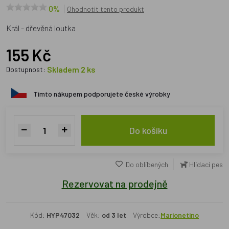
0%
Ohodnotit tento produkt
Král - dřevěná loutka
155 Kč
Skladem 2 ks
Dostupnost:
Tímto nákupem podporujete české výrobky
Do košíku
Do oblíbených
Hlídací pes
Rezervovat na prodejně
Kód:
HYP47032
Věk:
od 3 let
Výrobce:
Marionetino