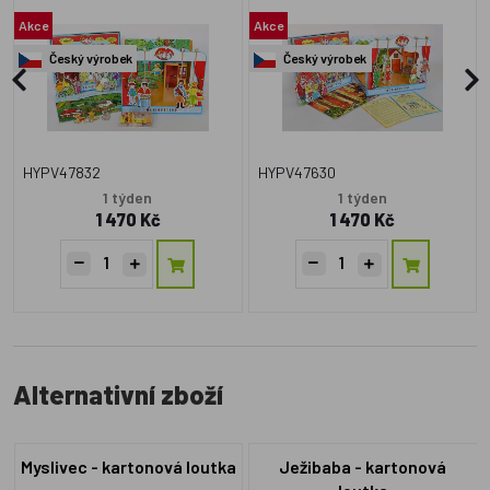
vzdělávacích příběhů
Pohádek plných fantazie a
Akce
Akce
vzdělání
Český výrobek
Český výrobek
HYPV47832
HYPV47630
1 týden
1 týden
1 470 Kč
1 470 Kč
Alternativní zboží
Myslivec - kartonová loutka
Ježibaba - kartonová