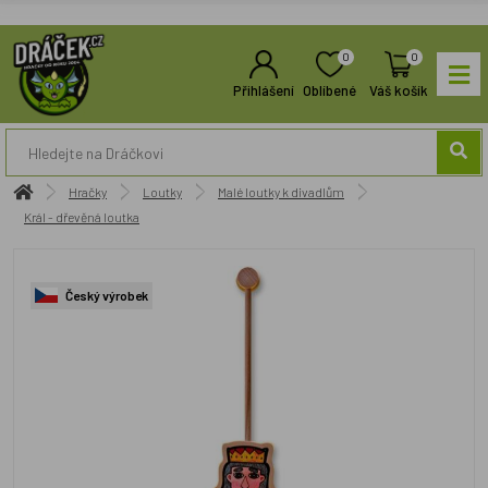
0
0
Přihlášení
Oblíbené
Váš košík
Hračky
Loutky
Malé loutky k divadlům
Král - dřevěná loutka
Český výrobek