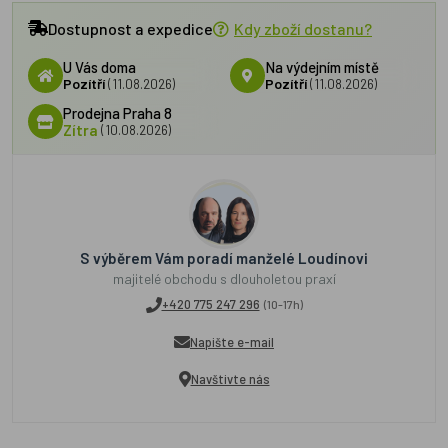
Dostupnost a expedice
Kdy zboží dostanu?
U Vás doma
Na výdejním místě
Pozítří
(11.08.2026)
Pozítří
(11.08.2026)
Prodejna Praha 8
Zítra
(10.08.2026)
S výběrem Vám poradí manželé Loudínovi
majitelé obchodu s dlouholetou praxí
+420 775 247 296
(10-17h)
Napište e-mail
Navštivte nás