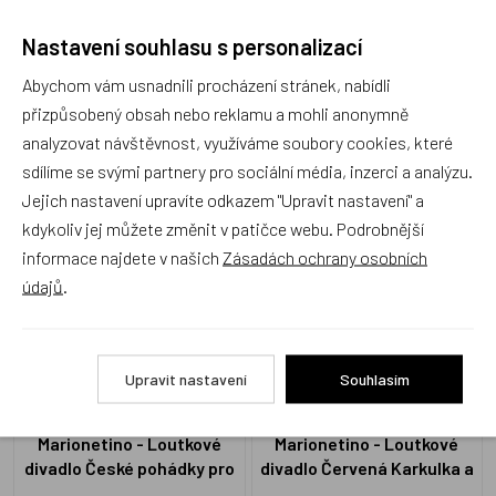
Nastavení souhlasu s personalizací
Recenze
Abychom vám usnadnili procházení stránek, nabídli
přizpůsobený obsah nebo reklamu a mohli anonymně
Produkt zatím nemá žádné hodnocení,
buďte první, kdo
analyzovat návštěvnost, využíváme soubory cookies, které
produkt ohodnotí!
sdílíme se svými partnery pro sociální média, inzerci a analýzu.
Jejich nastavení upravíte odkazem "Upravit nastavení" a
Přidat hodnocení
kdykoliv jej můžete změnit v patičce webu. Podrobnější
informace najdete v našich
Zásadách ochrany osobních
údajů
.
Zboží se stejným motivem
Upravit nastavení
Souhlasím
Marionetino - Loutkové
Marionetino - Loutkové
divadlo České pohádky pro
divadlo Červená Karkulka a
nejmenší – 10 pohádek a
Perníková chaloupka – 10