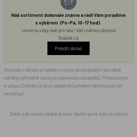
Náš sortiment dokonale známe a rádi Vám poradíme
s výběrem (Po–Pá, 10–17 hod).
Jsme tu vždy rádi pro Vás! Váš rodinný obchod
Dráček.cz
Položit dotaz
Recenze v detailu produktu a texty od zákazníků v poradně
odrážejí výhradně názory a stanoviska zákazníků. Provozovatel
e-shopu Dráček.cz texty zákazníků předem neschvaluje ani
neověřuje.
Zatím zde nejsou žádné dotazy. Buďte první, kdo se zeptá!