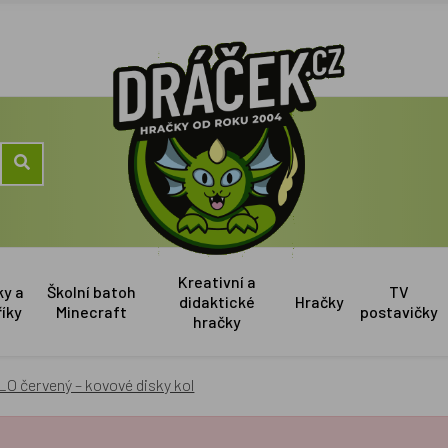
Kreativní a
ky a
Školní batoh
TV
didaktické
Hračky
říky
Minecraft
postavičky
hračky
O červený – kovové disky kol