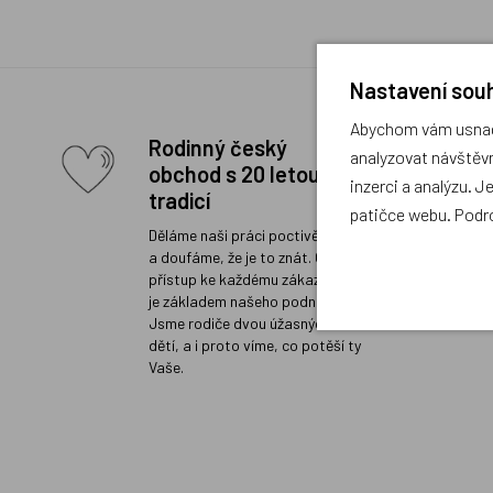
Nastavení souh
Abychom vám usnadn
Rodinný český
analyzovat návštěvn
obchod s 20 letou
inzerci a analýzu. J
tradicí
patičce webu. Podr
Děláme naši práci poctivě a rádi
a doufáme, že je to znát. Osobní
přístup ke každému zákazníkovi
je základem našeho podnikání.
Jsme rodiče dvou úžasných
dětí, a i proto víme, co potěší ty
Vaše.