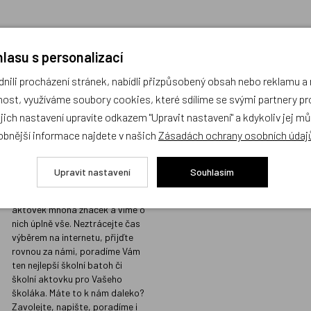
lasu s personalizací
ili procházení stránek, nabídli přizpůsobený obsah nebo reklamu 
Prodejna s největším
Kvalita vžd
ost, využíváme soubory cookies, které sdílíme se svými partnery pro
výběrem školních
místě
ejich nastavení upravíte odkazem "Upravit nastavení" a kdykoliv jej m
batohů v Praze a
Prodáváme jen t
obnější informace najdete v našich
Zásadách ochrany osobních údaj
odborným
koupili i našim d
poradenstvím
Sortiment, který
Upravit nastavení
Souhlasím
našimi přísnými 
Na naší prodejně v Libni máme
kvalitu, do nabíd
skladem stovky batohů a
nezařazujeme.
aktovek mnoha značek a víme o
nich úplně vše. Neztrácejte čas
výběrem na internetu, přijďte
rovnou za námi, poradíme Vám
ten nejlepší školní batoh či
školní aktovku pro Vašeho
školáka. Máte to k nám daleko?
Zavolejte, napište, poradíme i