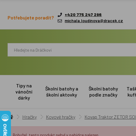
+420 775 247 296
Potřebujete poradit?
michala.loudinova@dracek.cz
Tipy na
Školní batohy a
Školní batohy
Taš
vánoční
školní aktovky
podle značky
kuf
dárky
Hračky
Kovové hračky
Kovap Traktor ZETOR SOL
Bohužel, tento produkt nebyl v nabídce nalezen.