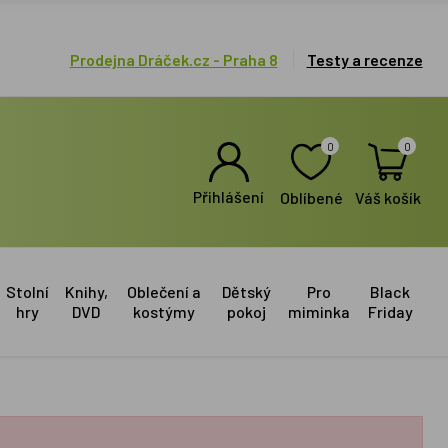
Prodejna Dráček.cz - Praha 8
Testy a recenze
0
0
Přihlášení
Oblíbené
Váš košík
Stolní
Knihy,
Oblečení a
Dětský
Pro
Black
hry
DVD
kostýmy
pokoj
miminka
Friday