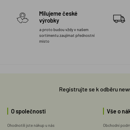
Milujeme české
výrobky
a proto budou vždy v našem
sortimentu zaujímat přednostní
místo
Registrujte se k odběru new
O společnosti
Vše o ná
Ohodnotili jste nákup u nás
Obchodní podm