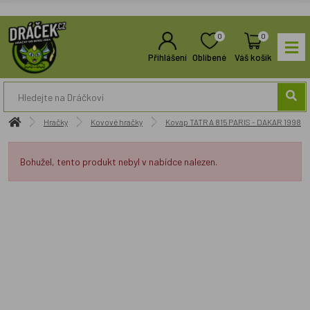
0
0
Přihlášení
Oblíbené
Váš košík
Hračky
Kovové hračky
Kovap TATRA 815 PARIS - DAKAR 1998
Bohužel, tento produkt nebyl v nabídce nalezen.