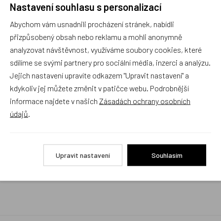
Nastavení souhlasu s personalizací
Rychlé vyřízení reklamace i na dálku
Abychom vám usnadnili procházení stránek, nabídli
Pokud to povaha vady umožňuje (zjevná
neopravitelnost výrobku), reklamaci vyřídíme i na
přizpůsobený obsah nebo reklamu a mohli anonymně
základě pouhého zaslání fotografií na náš email a
analyzovat návštěvnost, využíváme soubory cookies, které
vyměníme zboží kus za kus. Vždy se snažíme šetřit
sdílíme se svými partnery pro sociální média, inzerci a analýzu.
Váš čas a peníze. Můžeme si to dovolit, protože
naše kvalitní zboží zákazníci téměř nereklamují.
Jejich nastavení upravíte odkazem "Upravit nastavení" a
kdykoliv jej můžete změnit v patičce webu. Podrobnější
Milujeme české výrobky
informace najdete v našich
Zásadách ochrany osobních
a proto budou vždy v našem sortimentu zaujímat
údajů
.
přednostní místo
Rychlé doručení
Upravit nastavení
Souhlasím
Objednávky obsahující jen skladové položky
expedujeme i v den objednávky, ostatní dle dodací
lhůty uvedené na eshopu