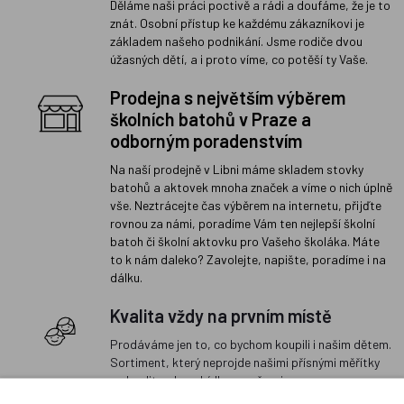
Děláme naši práci poctivě a rádi a doufáme, že je to
znát. Osobní přístup ke každému zákazníkovi je
základem našeho podnikání. Jsme rodiče dvou
úžasných dětí, a i proto víme, co potěší ty Vaše.
Prodejna s největším výběrem
školních batohů v Praze a
odborným poradenstvím
Na naší prodejně v Libni máme skladem stovky
batohů a aktovek mnoha značek a víme o nich úplně
vše. Neztrácejte čas výběrem na internetu, přijďte
rovnou za námi, poradíme Vám ten nejlepší školní
batoh či školní aktovku pro Vašeho školáka. Máte
to k nám daleko? Zavolejte, napište, poradíme i na
dálku.
Kvalita vždy na prvním místě
Prodáváme jen to, co bychom koupili i našim dětem.
Sortiment, který neprojde našimi přísnými měřítky
na kvalitu, do nabídky nezařazujeme.