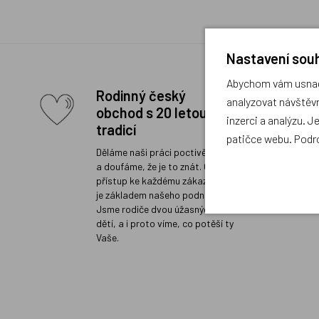
Nastavení souh
Abychom vám usnadn
Rodinný český
analyzovat návštěvn
obchod s 20 letou
inzerci a analýzu. J
tradicí
patičce webu. Podr
Děláme naši práci poctivě a rádi
a doufáme, že je to znát. Osobní
přístup ke každému zákazníkovi
je základem našeho podnikání.
Jsme rodiče dvou úžasných
dětí, a i proto víme, co potěší ty
Vaše.