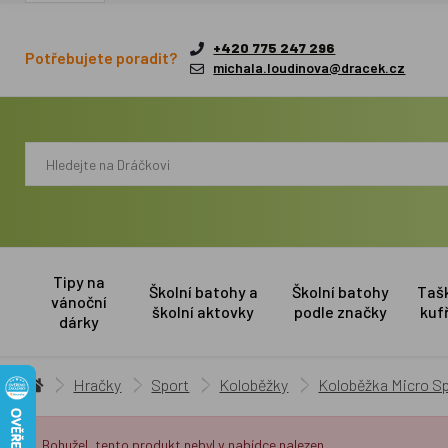
+420 775 247 296
Potřebujete poradit?
michala.loudinova@dracek.cz
Tipy na
Školní batohy a
Školní batohy
Taš
vánoční
školní aktovky
podle značky
kuf
dárky
Hračky
Sport
Koloběžky
Koloběžka Micro Spr
Bohužel, tento produkt nebyl v nabídce nalezen.