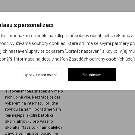
lasu s personalizací
ili procházení stránek, nabídli přizpůsobený obsah nebo reklamu 
Prodejna s největším
Kvalita vžd
ost, využíváme soubory cookies, které sdílíme se svými partnery pro
výběrem školních
místě
ejich nastavení upravíte odkazem "Upravit nastavení" a kdykoliv jej m
batohů v Praze a
Prodáváme jen t
obnější informace najdete v našich
Zásadách ochrany osobních údaj
odborným
koupili i našim d
poradenstvím
Sortiment, který
Upravit nastavení
Souhlasím
našimi přísnými 
Na naší prodejně v Libni máme
kvalitu, do nabíd
skladem stovky batohů a
nezařazujeme.
aktovek mnoha značek a víme o
nich úplně vše. Neztrácejte čas
výběrem na internetu, přijďte
rovnou za námi, poradíme Vám
ten nejlepší školní batoh či
školní aktovku pro Vašeho
školáka. Máte to k nám daleko?
Zavolejte, napište, poradíme i