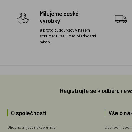
Milujeme české
výrobky
a proto budou vždy v našem
sortimentu zaujímat přednostní
místo
Registrujte se k odběru new
O společnosti
Vše o ná
Ohodnotili jste nákup u nás
Obchodní podm