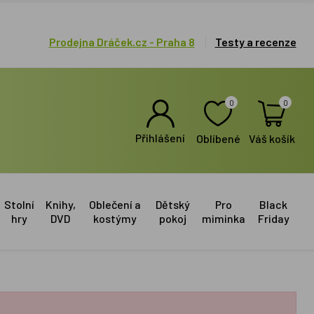
Prodejna Dráček.cz - Praha 8
Testy a recenze
0
0
Přihlášení
Oblíbené
Váš košík
Stolní
Knihy,
Oblečení a
Dětský
Pro
Black
hry
DVD
kostýmy
pokoj
miminka
Friday