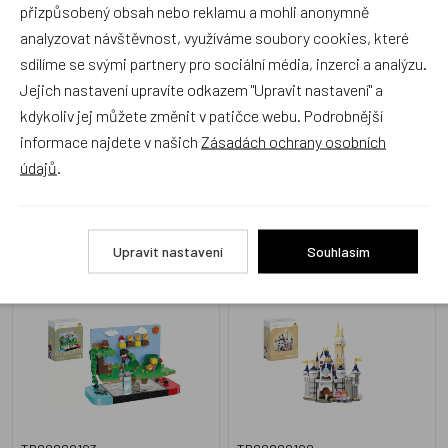
přizpůsobený obsah nebo reklamu a mohli anonymně
analyzovat návštěvnost, využíváme soubory cookies, které
sdílíme se svými partnery pro sociální média, inzerci a analýzu.
TD00800644
TD00800348
Jejich nastavení upravíte odkazem "Upravit nastavení" a
Skladem 9 ks
Skladem 1 ks
kdykoliv jej můžete změnit v patičce webu. Podrobnější
99 Kč
399 Kč
informace najdete v našich
Zásadách ochrany osobních
údajů
.
Stavebnice mini KOCO
Stavebnice mini KOCO
Upravit nastavení
Souhlasím
Videohra plast 1045ks v
Pohádkový hrad plast
krabičce 14x18x8cm
1274ks v krabičce
15x20x8cm