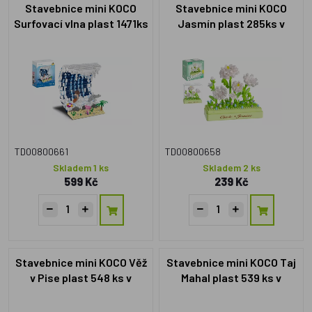
Stavebnice mini KOCO
Stavebnice mini KOCO
Surfovací vlna plast 1471ks
Jasmín plast 285ks v
v krabičce 15x20x8cm
krabičce 11x12x5cm
TD00800661
TD00800658
Skladem 1 ks
Skladem 2 ks
599 Kč
239 Kč
Stavebnice mini KOCO Věž
Stavebnice mini KOCO Taj
v Pise plast 548 ks v
Mahal plast 539 ks v
krabičce 13x16,5x7cm
krabičce 13x16,5x7cm