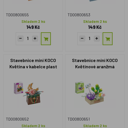
TD00800655
TD00800653
Skladem 2 ks
Skladem 2 ks
149 Kč
149 Kč
Stavebnice mini KOCO
Stavebnice mini KOCO
Květina v kabelce plast
Květinové aranžmá
245ks v krabičce
sukulentů plast 232 dílků v
11x15x6cm
krabičce 11x15x6cm
TD00800652
TD00800651
Skladem 2 ks
Skladem 2 ks