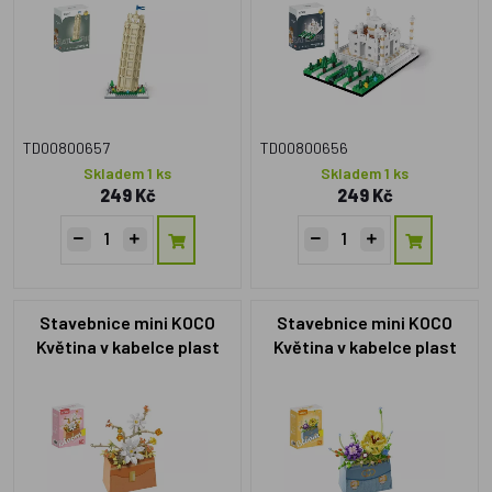
TD00800657
TD00800656
Skladem 1 ks
Skladem 1 ks
249 Kč
249 Kč
Stavebnice mini KOCO
Stavebnice mini KOCO
Květina v kabelce plast
Květina v kabelce plast
232ks v krabičce
223ks v krabičce
11x15x6cm
11x15x6cm