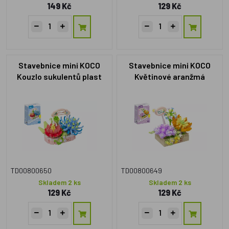
149 Kč
129 Kč
Stavebnice mini KOCO
Stavebnice mini KOCO
Kouzlo sukulentů plast
Květinové aranžmá
271ks v krabičce 11x15x6cm
sukulentů plast 295 dílků v
krabičce 11x15x6cm
TD00800650
TD00800649
Skladem 2 ks
Skladem 2 ks
129 Kč
129 Kč