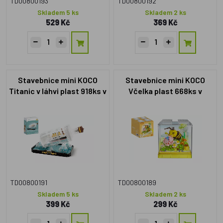
TD00800193
TD00800192
Skladem 5 ks
Skladem 2 ks
529 Kč
369 Kč
Stavebnice mini KOCO
Stavebnice mini KOCO
Titanic v láhvi plast 918ks v
Včelka plast 668ks v
krabičce 14x18x8cm
krabičce 11x12x11cm
TD00800191
TD00800189
Skladem 5 ks
Skladem 2 ks
399 Kč
299 Kč