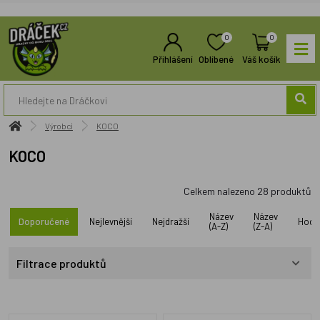
0
0
Přihlášení
Oblíbené
Váš košík
Výrobci
KOCO
KOCO
Celkem nalezeno
28
produktů
Název
Název
Doporučené
Nejlevnější
Nejdražší
Hodn
(A-Z)
(Z-A)
Filtrace produktů