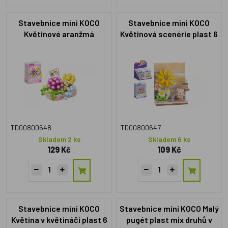
Stavebnice mini KOCO
Stavebnice mini KOCO
Květinové aranžmá
Květinová scenérie plast 6
sukulentů plast 249 dílků v
druhů v krabičce
krabičce 11x15x6cm
10x14x6cm
TD00800648
TD00800647
Skladem 2 ks
Skladem 6 ks
129 Kč
109 Kč
Stavebnice mini KOCO
Stavebnice mini KOCO Malý
Květina v květináči plast 6
pugét plast mix druhů v