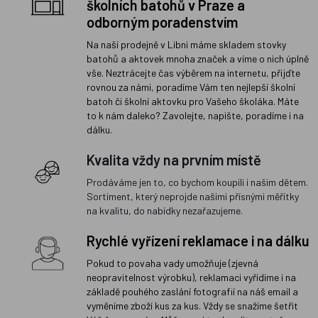
školních batohů v Praze a
odborným poradenstvím
Na naší prodejně v Libni máme skladem stovky
batohů a aktovek mnoha značek a víme o nich úplně
vše. Neztrácejte čas výběrem na internetu, přijďte
rovnou za námi, poradíme Vám ten nejlepší školní
batoh či školní aktovku pro Vašeho školáka. Máte
to k nám daleko? Zavolejte, napište, poradíme i na
dálku.
Kvalita vždy na prvním místě
Prodáváme jen to, co bychom koupili i našim dětem.
Sortiment, který neprojde našimi přísnými měřítky
na kvalitu, do nabídky nezařazujeme.
Rychlé vyřízení reklamace i na dálku
Pokud to povaha vady umožňuje (zjevná
neopravitelnost výrobku), reklamaci vyřídíme i na
základě pouhého zaslání fotografií na náš email a
vyměníme zboží kus za kus. Vždy se snažíme šetřit