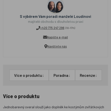
S výběrem Vám poradí manželé Loudínovi
majitelé obchodu s dlouholetou praxí
+420 775 247 296
(10-17h)
Napište e-mail
Navštivte nás
↓
↓
↓
Více o produktu
Poradna
Recenze
Více o produktu
Jednobarevný overal slouží jako doplněk ke kostýmům zvířátkových