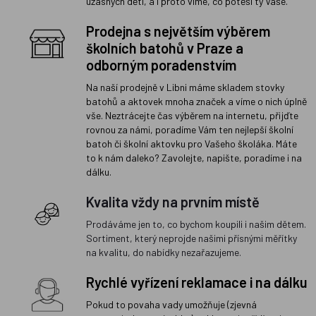
úžasných dětí, a i proto víme, co potěší ty Vaše.
Prodejna s největším výběrem
školních batohů v Praze a
odborným poradenstvím
Na naší prodejně v Libni máme skladem stovky
batohů a aktovek mnoha značek a víme o nich úplně
vše. Neztrácejte čas výběrem na internetu, přijďte
rovnou za námi, poradíme Vám ten nejlepší školní
batoh či školní aktovku pro Vašeho školáka. Máte
to k nám daleko? Zavolejte, napište, poradíme i na
dálku.
Kvalita vždy na prvním místě
Prodáváme jen to, co bychom koupili i našim dětem.
Sortiment, který neprojde našimi přísnými měřítky
na kvalitu, do nabídky nezařazujeme.
Rychlé vyřízení reklamace i na dálku
Pokud to povaha vady umožňuje (zjevná