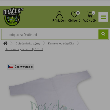
0
0
Přihlášení
Oblíbené
Váš košík
Oblečení a kostýmy
Karnevalové čepičky
Karnevalový overal bílý 7-11 let
Český výrobek