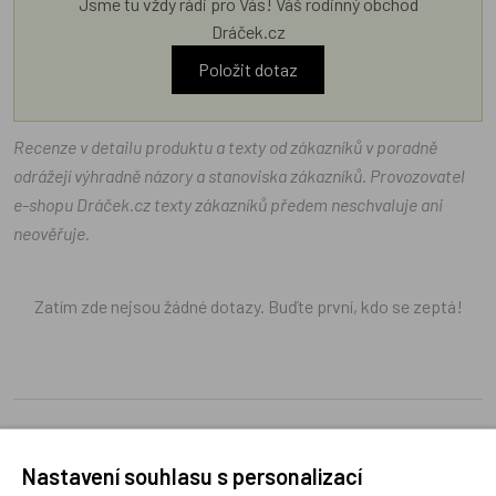
Jsme tu vždy rádi pro Vás! Váš rodinný obchod
Dráček.cz
Položit dotaz
Recenze v detailu produktu a texty od zákazníků v poradně
odrážejí výhradně názory a stanoviska zákazníků. Provozovatel
e-shopu Dráček.cz texty zákazníků předem neschvaluje ani
neověřuje.
Zatím zde nejsou žádné dotazy. Buďte první, kdo se zeptá!
Recenze
Nastavení souhlasu s personalizací