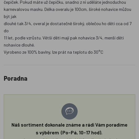
čepiček. Pokud máte už čepičku, snadno z ní uděláte jednoduchou
karnevalovou masku. Délka overalu je 100cm, široké nohavice můžou
být jak
dlouhé tak 3/4, overal je dostatečně široký, oblečou ho děti cca od 7
do
11 let, podle vzrůstu. Větší děti mají pak nohavice 3/4, menší děti
nohavice dlouhé.
Vyrobeno ze 100% bavlny, lze prát na teplotu do 30°C
Poradna
Náš sortiment dokonale známe a rádi Vám poradíme
s výběrem (Po–Pá, 10–17 hod).