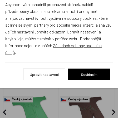
Abychom vám usnadnili procházení stránek, nabídli
Produkt zatím nemá žádné hodnocení,
buďte první, kdo
přizpůsobený obsah nebo reklamu a mohli anonymně
produkt ohodnotí!
analyzovat návštěvnost, využíváme soubory cookies, které
sdílíme se svými partnery pro sociální média, inzerci a analýzu.
Přidat hodnocení
Jejich nastavení upravíte odkazem "Upravit nastavení" a
kdykoliv jej můžete změnit v patičce webu. Podrobnější
informace najdete v našich
Zásadách ochrany osobních
údajů
.
Alternativní zboží
Upravit nastavení
Souhlasím
Karnevalový overal zelený
Karnevalový overal hnědý
7-11 let
7-11 let
Český výrobek
Český výrobek