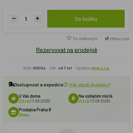
Do košíku
Do oblíbených
Hlídací pes
Rezervovat na prodejně
Kód:
N003a
Věk:
od 7 let
Výrobce:
Noe s.r.o.
Dostupnost a expedice
Kdy zboží dostanu?
U Vás doma
Na výdejním místě
Zítra
(11.08.2026)
Zítra
(11.08.2026)
Prodejna Praha 8
Dnes