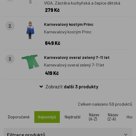
VIGA, Zástěra kuchyňská a čepice dětská
nebo psa.
Karnevalové kostýmy
často znázorňují také
279 Kč
pohádkové postavy, nejčastěji z
večerníčků
. Karnevalové
dětské kostýmy lze prát v pračce, jsou ze 100% bavlny, vhodné
Karnevalový kostým Princ
2.
i pro alergiky a jsou
české výroby
.
Karnevalový kostým Princ
649 Kč
Karnevalový overal zelený 7-11 let
3.
Karnevalový overal zelený 7-11 let
419 Kč
Zobrazit
další 3 produkty
Celkem nalezeno
59
produktů
Název
Název
Doporučené
Nejlevnější
Nejdražší
Hodn
(A-Z)
(Z-A)
Filtrace produktů