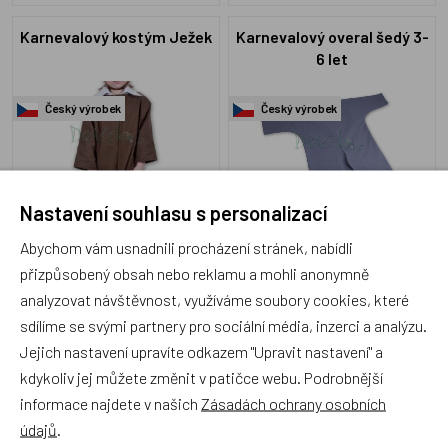
Karnevalový kostým Ježek
Karnevalový overal šedý 3-
6 let
Český výrobek
Český výrobek
Nastavení souhlasu s personalizací
N2632KS
N005
Abychom vám usnadnili procházení stránek, nabídli
Skladem 3 ks
Skladem 10 ks
přizpůsobený obsah nebo reklamu a mohli anonymně
749 Kč
399 Kč
analyzovat návštěvnost, využíváme soubory cookies, které
sdílíme se svými partnery pro sociální média, inzerci a analýzu.
Jejich nastavení upravíte odkazem "Upravit nastavení" a
kdykoliv jej můžete změnit v patičce webu. Podrobnější
Karnevalový kostým Král
Karnevalový kostým Žába
informace najdete v našich
Zásadách ochrany osobních
údajů
.