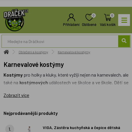
0
0
Přihlášení
Oblíbené
Váš košík
Oblečení a kostýmy
Karnevalové kostýmy
Karnevalové kostýmy
Kostýmy
pro holky a kluky, které vyžijí nejen na karnevalech, ale
také na
kostýmových
událostech ve školce a ve škole. Děti se
mohou převléci do
kostýmů
znázorňující různá
povolání
. Mezi
Zobrazit více
dětmi oblíbené kostýmy tak můžeme nalézt například zdravotní
sestřičky, policisty, lékaře, ale také kuchařky a železniční
výpravčí. Oblíbenou variantou kostýmů jsou ty se zvířátky. Pro
Nejprodávanější produkty
holky se hodí například kostým berušky nebo lišky, pro kluky
VIGA, Zástěra kuchyňská a čepice dětská
jsou vhodnější
karnevalové kostýmy
znázorňující žábu, koně
1.