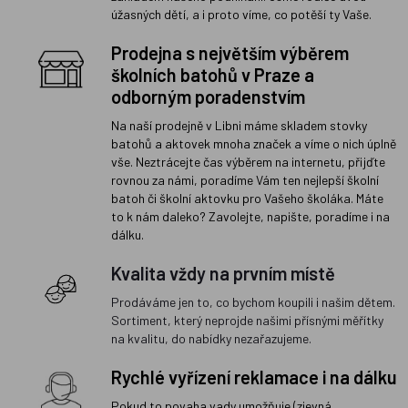
úžasných dětí, a i proto víme, co potěší ty Vaše.
Prodejna s největším výběrem
školních batohů v Praze a
odborným poradenstvím
Na naší prodejně v Libni máme skladem stovky
batohů a aktovek mnoha značek a víme o nich úplně
vše. Neztrácejte čas výběrem na internetu, přijďte
rovnou za námi, poradíme Vám ten nejlepší školní
batoh či školní aktovku pro Vašeho školáka. Máte
to k nám daleko? Zavolejte, napište, poradíme i na
dálku.
Kvalita vždy na prvním místě
Prodáváme jen to, co bychom koupili i našim dětem.
Sortiment, který neprojde našimi přísnými měřítky
na kvalitu, do nabídky nezařazujeme.
Rychlé vyřízení reklamace i na dálku
Pokud to povaha vady umožňuje (zjevná