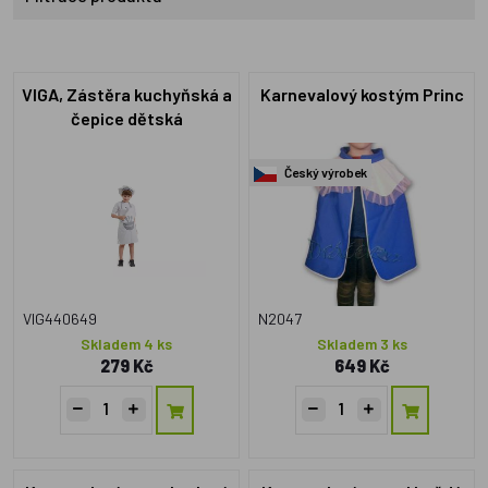
VIGA, Zástěra kuchyňská a
Karnevalový kostým Princ
čepice dětská
Český výrobek
VIG440649
N2047
Skladem 4 ks
Skladem 3 ks
279 Kč
649 Kč