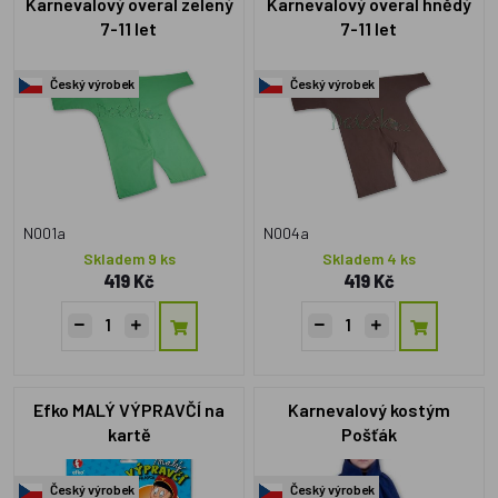
Karnevalový overal zelený
Karnevalový overal hnědý
7-11 let
7-11 let
Český výrobek
Český výrobek
N001a
N004a
Skladem 9 ks
Skladem 4 ks
419 Kč
419 Kč
Efko MALÝ VÝPRAVČÍ na
Karnevalový kostým
kartě
Pošťák
Český výrobek
Český výrobek