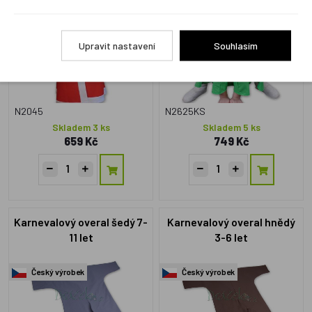
Český výrobek
Český výrobek
Upravit nastavení
Souhlasím
N2045
N2625KS
Skladem 3 ks
Skladem 5 ks
659 Kč
749 Kč
Karnevalový overal šedý 7-
Karnevalový overal hnědý
11 let
3-6 let
Český výrobek
Český výrobek