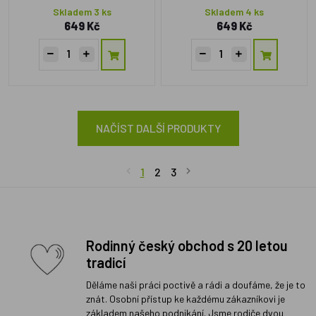
Skladem 3 ks
Skladem 4 ks
649 Kč
649 Kč
NAČÍST DALŠÍ PRODUKTY
1
2
3
Rodinný český obchod s 20 letou
tradicí
Děláme naši práci poctivě a rádi a doufáme, že je to
znát. Osobní přístup ke každému zákazníkovi je
základem našeho podnikání. Jsme rodiče dvou