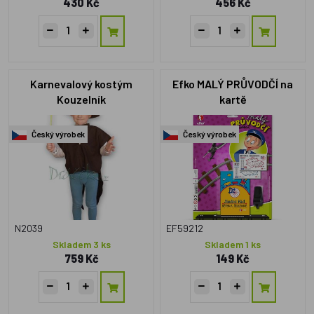
430 Kč
456 Kč
Karnevalový kostým
Efko MALÝ PRŮVODČÍ na
Kouzelník
kartě
Český výrobek
Český výrobek
N2039
EF59212
Skladem 3 ks
Skladem 1 ks
759 Kč
149 Kč