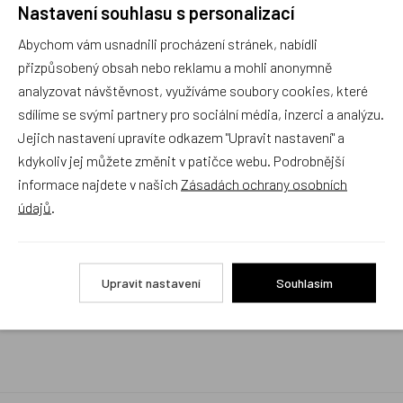
Nastavení souhlasu s personalizací
Rychlé vyřízení reklamace i na dálku
Abychom vám usnadnili procházení stránek, nabídli
Pokud to povaha vady umožňuje (zjevná
neopravitelnost výrobku), reklamaci vyřídíme i na
přizpůsobený obsah nebo reklamu a mohli anonymně
základě pouhého zaslání fotografií na náš email a
analyzovat návštěvnost, využíváme soubory cookies, které
vyměníme zboží kus za kus. Vždy se snažíme šetřit
sdílíme se svými partnery pro sociální média, inzerci a analýzu.
Váš čas a peníze. Můžeme si to dovolit, protože
naše kvalitní zboží zákazníci téměř nereklamují.
Jejich nastavení upravíte odkazem "Upravit nastavení" a
kdykoliv jej můžete změnit v patičce webu. Podrobnější
Milujeme české výrobky
informace najdete v našich
Zásadách ochrany osobních
a proto budou vždy v našem sortimentu zaujímat
údajů
.
přednostní místo
Rychlé doručení
Upravit nastavení
Souhlasím
Objednávky obsahující jen skladové položky
expedujeme i v den objednávky, ostatní dle dodací
lhůty uvedené na eshopu