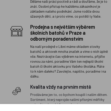
Děláme naši práci poctivě a rádi a doufáme, že je to
znát. Osobní přístup ke každému zákazníkovi je
základem našeho podnikání. Jsme rodiče dvou
úžasných dětí, a i proto víme, co potěší ty Vaše.
Prodejna s největším výběrem
školních batohů v Praze a
odborným poradenstvím
Na naší prodejně v Libni máme skladem stovky
batohů a aktovek mnoha značek a víme o nich úplně
vše. Neztrácejte čas výběrem na internetu, přijďte
rovnou za námi, poradíme Vám ten nejlepší školní
batoh či školní aktovku pro Vašeho školáka. Máte
to k nám daleko? Zavolejte, napište, poradíme i na
dálku.
Kvalita vždy na prvním místě
Prodáváme jen to, co bychom koupili i našim dětem.
Sortiment, který neprojde našimi přísnými měřítky
na kvalitu, do nabídky nezařazujeme.