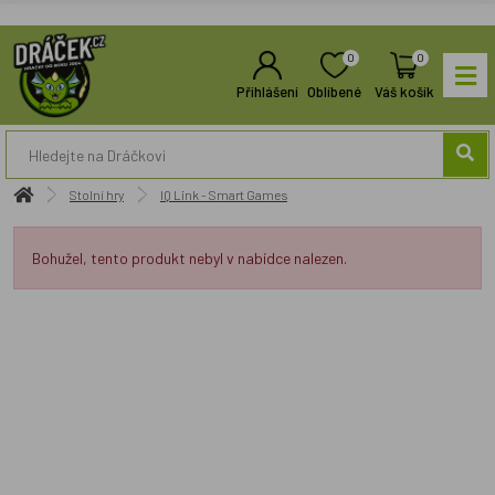
0
0
Přihlášení
Oblíbené
Váš košík
Stolní hry
IQ Link - Smart Games
Bohužel, tento produkt nebyl v nabídce nalezen.