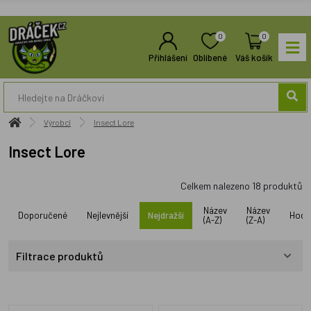
0
0
Přihlášení
Oblíbené
Váš košík
Výrobci
Insect Lore
Insect Lore
Celkem nalezeno
18
produktů
Název
Název
Doporučené
Nejlevnější
Nejdražší
Hodn
(A-Z)
(Z-A)
Filtrace produktů