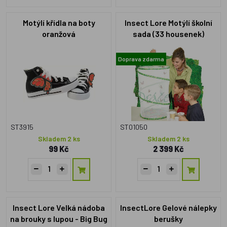
Motýlí křídla na boty
Insect Lore Motýlí školní
oranžová
sada (33 housenek)
Doprava zdarma
ST3915
ST01050
Skladem 2 ks
Skladem 2 ks
99 Kč
2 399 Kč
Insect Lore Velká nádoba
InsectLore Gelové nálepky
na brouky s lupou - Big Bug
berušky