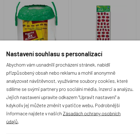
Magnifier Jar
ST05180
ST06030
Nastavení souhlasu s personalizací
Skladem 3 ks
1 týden
Abychom vám usnadnili procházení stránek, nabídli
249 Kč
79 Kč
přizpůsobený obsah nebo reklamu a mohli anonymně
analyzovat návštěvnost, využíváme soubory cookies, které
sdílíme se svými partnery pro sociální média, inzerci a analýzu.
Jejich nastavení upravíte odkazem "Upravit nastavení" a
Insect Lore Motýlí křídla na
Malá síťka na hmyz
kdykoliv jej můžete změnit v patičce webu. Podrobnější
ZÁDA
informace najdete v našich
Zásadách ochrany osobních
údajů
.