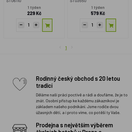
ST06110
ST03550
1 týden
1 týden
229 Kč
579 Kč
1
Rodinný český obchod s 20 letou
tradicí
Děláme naši práci poctivě a rádi a doufáme, že je to
znát. Osobní přístup ke každému zákazníkovi je
základem našeho podnikání. Jsme rodiče dvou
úžasných dětí, a i proto víme, co potěší ty Vaše.
Prodejna s největším výběrem
školních batohů v Praze a