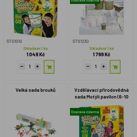
ST01010
ST01230
Skladem 1 ks
Skladem 1 ks
1 049 Kč
1 799 Kč
Velká sada brouků
Vzdělávací přírodovědná
sada Motýlí pavilon (6-10
housenek)
Doprava zdarma