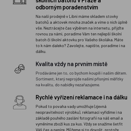
odborným poradenstvím
Na naší prodejně v Libni máme skladem stovky
batohů a aktovek mnoha značek a víme o nich úplně
vše. Neztrácejte čas výběrem na internetu, přijďte
rovnou za námi, poradíme Vám ten nejlepší školní
batoh či školní aktovku pro Vašeho školáka. Máte
to k nám daleko? Zavolejte, napište, poradíme i na
dálku.
Kvalita vždy na prvním místě
Prodáváme jen to, co bychom koupili i našim dětem.
Sortiment, který neprojde našimi přísnými měřítky
na kvalitu, do nabídky nezařazujeme.
Rychlé vyřízení reklamace i na dálku
Pokud to povaha vady umožňuje (zjevná
neopravitelnost výrobku), reklamaci vyřídíme i na
základě pouhého zaslání fotografií na náš email a
vyměníme zboží kus za kus. Vždy se snažíme šetřit
Váš čas a peníze. Můžeme si to dovolit, protože