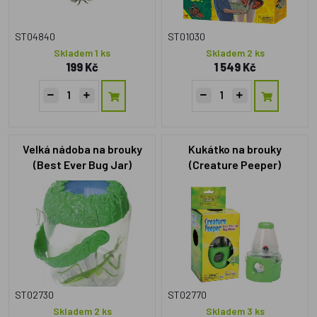
ST04840
ST01030
Skladem 1 ks
Skladem 2 ks
199 Kč
1 549 Kč
Velká nádoba na brouky
Kukátko na brouky
(Best Ever Bug Jar)
(Creature Peeper)
ST02730
ST02770
Skladem 2 ks
Skladem 3 ks