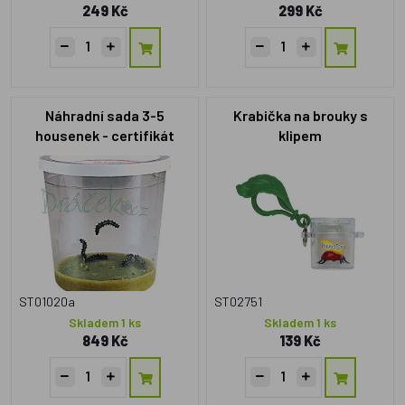
249 Kč
299 Kč
Náhradní sada 3-5
Krabička na brouky s
housenek - certifikát
klipem
elektronický (emailem)
ST01020a
ST02751
Skladem 1 ks
Skladem 1 ks
849 Kč
139 Kč