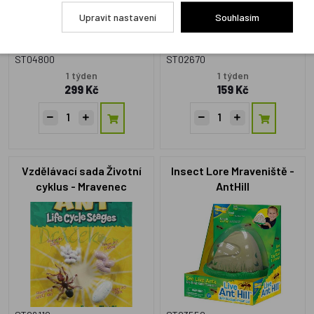
Upravit nastavení
Souhlasím
ST04800
ST02670
1 týden
1 týden
299 Kč
159 Kč
Vzdělávací sada Životní
Insect Lore Mraveniště -
cyklus - Mravenec
AntHill