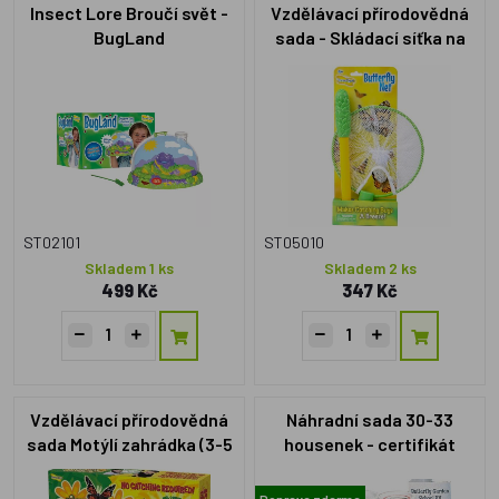
Insect Lore Broučí svět -
Vzdělávací přírodovědná
BugLand
sada - Skládací síťka na
motýly
ST02101
ST05010
Skladem 1 ks
Skladem 2 ks
499 Kč
347 Kč
Vzdělávací přírodovědná
Náhradní sada 30-33
sada Motýlí zahrádka (3-5
housenek - certifikát
housenek)
emailem
Doprava zdarma