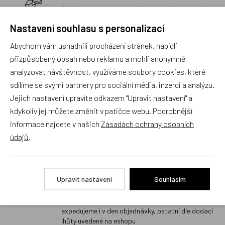
Prodáváme jen to, co bychom koupili i našim dětem.
Sortiment, který neprojde našimi přísnými měřítky
Nastavení souhlasu s personalizací
na kvalitu, do nabídky nezařazujeme.
Abychom vám usnadnili procházení stránek, nabídli
Rychlé vyřízení reklamace i na dálku
přizpůsobený obsah nebo reklamu a mohli anonymně
Pokud to povaha vady umožňuje (zjevná
analyzovat návštěvnost, využíváme soubory cookies, které
neopravitelnost výrobku), reklamaci vyřídíme i na
sdílíme se svými partnery pro sociální média, inzerci a analýzu.
základě pouhého zaslání fotografií na náš email a
vyměníme zboží kus za kus. Vždy se snažíme šetřit
Jejich nastavení upravíte odkazem "Upravit nastavení" a
Váš čas a peníze. Můžeme si to dovolit, protože
kdykoliv jej můžete změnit v patičce webu. Podrobnější
naše kvalitní zboží zákazníci téměř nereklamují.
informace najdete v našich
Zásadách ochrany osobních
Milujeme české výrobky
údajů
.
a proto budou vždy v našem sortimentu zaujímat
přednostní místo
Upravit nastavení
Souhlasím
Rychlé doručení
Objednávky obsahující jen skladové položky
expedujeme i v den objednávky, ostatní dle dodací
lhůty uvedené na eshopu