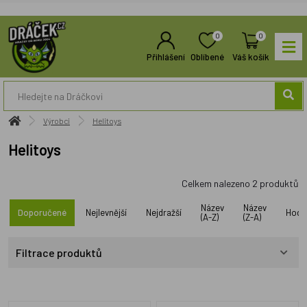
0
0
Přihlášení
Oblíbené
Váš košík
Výrobci
Helitoys
Helitoys
Celkem nalezeno
2
produktů
Název
Název
Doporučené
Nejlevnější
Nejdražší
Hodn
(A-Z)
(Z-A)
Filtrace produktů