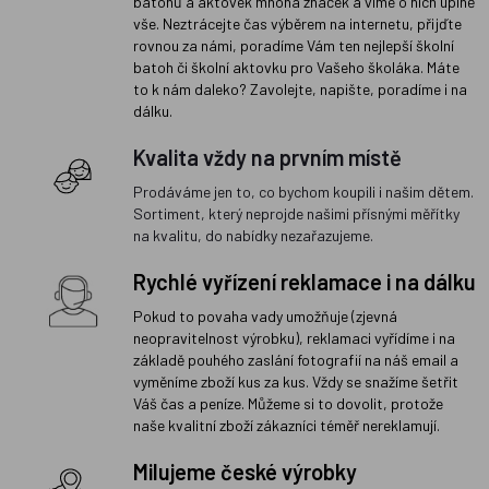
batohů a aktovek mnoha značek a víme o nich úplně
vše. Neztrácejte čas výběrem na internetu, přijďte
rovnou za námi, poradíme Vám ten nejlepší školní
batoh či školní aktovku pro Vašeho školáka. Máte
to k nám daleko? Zavolejte, napište, poradíme i na
dálku.
Kvalita vždy na prvním místě
Prodáváme jen to, co bychom koupili i našim dětem.
Sortiment, který neprojde našimi přísnými měřítky
na kvalitu, do nabídky nezařazujeme.
Rychlé vyřízení reklamace i na dálku
Pokud to povaha vady umožňuje (zjevná
neopravitelnost výrobku), reklamaci vyřídíme i na
základě pouhého zaslání fotografií na náš email a
vyměníme zboží kus za kus. Vždy se snažíme šetřit
Váš čas a peníze. Můžeme si to dovolit, protože
naše kvalitní zboží zákazníci téměř nereklamují.
Milujeme české výrobky