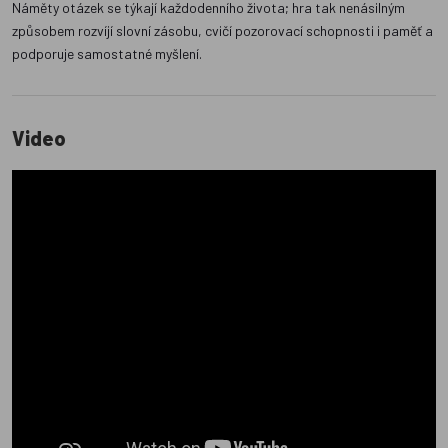
Náměty otázek se týkají každodenního života; hra tak nenásilným
způsobem rozvíjí slovní zásobu, cvičí pozorovací schopnosti i paměť a
podporuje samostatné myšlení.
Video