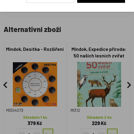
Alternativní zboží
Mindok, Desítka - Rozšíření
Mindok, Expedice příroda:
50 našich lesních zvířat
MI304073
MI312
Skladem 1 ks
Skladem 2 ks
379 Kč
229 Kč