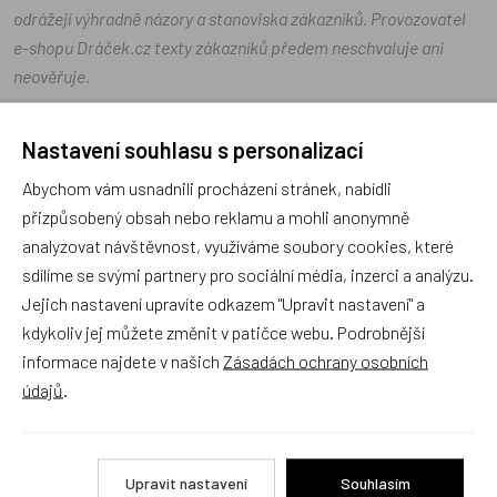
odrážejí výhradně názory a stanoviska zákazníků. Provozovatel
e-shopu Dráček.cz texty zákazníků předem neschvaluje ani
neověřuje.
Nastavení souhlasu s personalizací
Zatím zde nejsou žádné dotazy. Buďte první, kdo se zeptá!
Abychom vám usnadnili procházení stránek, nabídli
přizpůsobený obsah nebo reklamu a mohli anonymně
analyzovat návštěvnost, využíváme soubory cookies, které
sdílíme se svými partnery pro sociální média, inzerci a analýzu.
Recenze
Jejich nastavení upravíte odkazem "Upravit nastavení" a
kdykoliv jej můžete změnit v patičce webu. Podrobnější
informace najdete v našich
Zásadách ochrany osobních
Produkt zatím nemá žádné hodnocení,
buďte první, kdo
údajů
.
produkt ohodnotí!
Přidat hodnocení
Upravit nastavení
Souhlasím