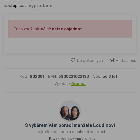
vyprodáno
Dostupnost:
Toto zboží aktuálně
nelze objednat
Do oblíbených
Hlídací pes
Kód:
G02061
EAN:
5900221022193
Věk:
od 3 let
Výrobce:
Granna
S výběrem Vám poradí manželé Loudínovi
majitelé obchodu s dlouholetou praxí
+420 775 247 296
(10-17h)