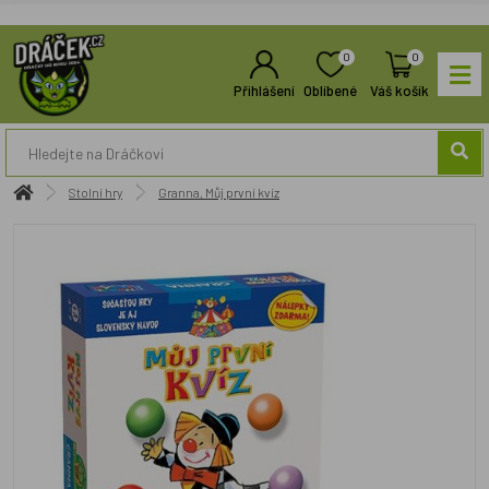
0
0
Přihlášení
Oblíbené
Váš košík
Stolní hry
Granna, Můj první kvíz