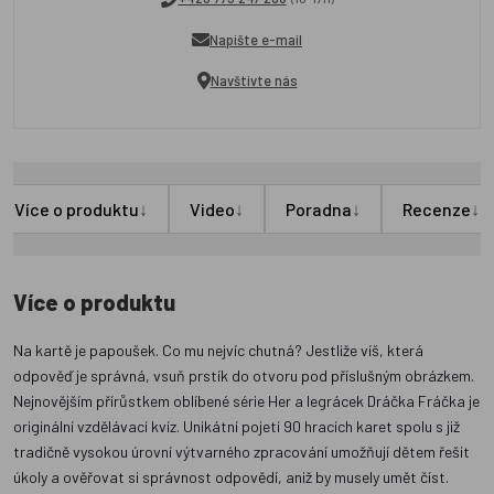
Napište e-mail
Navštivte nás
↓
↓
↓
↓
Více o produktu
Video
Poradna
Recenze
Více o produktu
Na kartě je papoušek. Co mu nejvíc chutná? Jestliže víš, která
odpověď je správná, vsuň prstík do otvoru pod příslušným obrázkem.
Nejnovějším přírůstkem oblíbené série Her a legrácek Dráčka Fráčka je
originální vzdělávací kvíz. Unikátní pojetí 90 hracích karet spolu s již
tradičně vysokou úrovní výtvarného zpracování umožňují dětem řešit
úkoly a ověřovat si správnost odpovědí, aniž by musely umět číst.